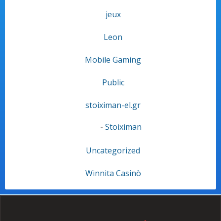
jeux
Leon
Mobile Gaming
Public
stoiximan-el.gr
-
Stoiximan
Uncategorized
Winnita Casinò