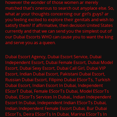
however the wonder of those women ar merely
matched that's onerous to search out anyplace else. So,
what ar your thoughts concerning our girl’s guys? ar
you feeling excited to explore their genitals and wish to
satisfy them? If affirmative, then decision United States
currently and that we can send you the simplest out of
our Dubai Escorts WHO can cause you to want the king
and serve you as a queen.
Dubai Escort Agency, Dubai Escort Service, Dubai
Independent Escort, Dubai Female Escort, Dubai Model
Escort, Dubai Sexy Escort, Dubai Call Girl, Dubai VIP
Escort, Indian Dubai Escort, Pakistani Dubai Escort,
Russian Dubai Escort, Filipino Dubai EScorTs, Turkish
Dubai Escort, Indian Escort In Dubai, Independent
EScorT Dubai, Female EScorTs Dubai, Model EScorTs
Dubai, EScorTs Services In Dubai,, Indian Independent
Escort In Dubai, Independent Indian EScorTs Dubai,
Indian Independent Female Escort Dubai, Bur Dubai
EScorTs, Deira EScorTs In Dubai, Marina EScorTs In