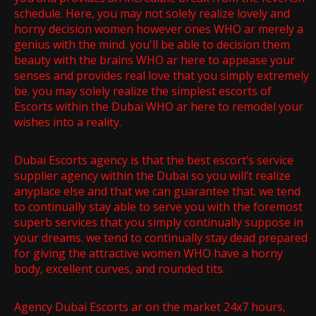
schedule. Here, you may not solely realize lovely and
horny decision women however ones WHO ar merely a
genius with the mind. you'll be able to decision them
beauty with the brains WHO ar here to appease your
senses and provides real love that you simply extremely
be. you may solely realize the simplest escorts of
Escorts within the Dubai WHO ar here to remodel your
wishes into a reality.
Dubai Escorts agency is that the best escort’s service
supplier agency within the Dubai so you will’t realize
anyplace else and that we can guarantee that. we tend
to continually stay able to serve you with the foremost
superb services that you simply continually suppose in
your dreams. we tend to continually stay dead prepared
for giving the attractive women WHO have a horny
body, excellent curves, and rounded tits.
Agency Dubai Escorts ar on the market 24x7 hours,