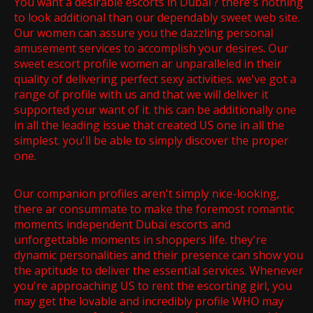
You want a desirable escorts in Dubai ? there's nothing
to look additional than our dependably sweet web site.
Our women can assure you the dazzling personal
amusement services to accomplish your desires. Our
sweet escort profile women ar unparalleled in their
quality of delivering perfect sexy activities. we've got a
range of profile with us and that we will deliver it
supported your want of it. this can be additionally one
in all the leading issue that created US one in all the
simplest. you'll be able to simply discover the proper
one.
Our companion profiles aren't simply nice-looking,
there ar consummate to make the foremost romantic
moments independent Dubai escorts and
unforgettable moments in shoppers life. they're
dynamic personalities and their presence can show you
the aptitude to deliver the essential services. Whenever
you're approaching US to rent the escorting girl, you
may get the lovable and incredibly profile WHO may