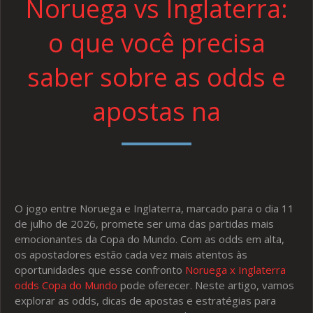
Noruega vs Inglaterra:
o que você precisa
saber sobre as odds e
apostas na
O jogo entre Noruega e Inglaterra, marcado para o dia 11
de julho de 2026, promete ser uma das partidas mais
emocionantes da Copa do Mundo. Com as odds em alta,
os apostadores estão cada vez mais atentos às
oportunidades que esse confronto
Noruega x Inglaterra
odds Copa do Mundo
pode oferecer. Neste artigo, vamos
explorar as odds, dicas de apostas e estratégias para