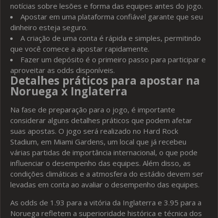
notícias sobre lesões e forma das equipes antes do jogo.
Apostar em uma plataforma confiável garante que seu
dinheiro esteja seguro.
A criação de uma conta é rápida e simples, permitindo
que você comece a apostar rapidamente.
Fazer um depósito é o primeiro passo para participar e
aproveitar as odds disponíveis.
Detalhes práticos para apostar na
Noruega x Inglaterra
Na fase de preparação para o jogo, é importante
considerar alguns detalhes práticos que podem afetar
suas apostas. O jogo será realizado no Hard Rock
Stadium, em Miami Gardens, um local que já recebeu
várias partidas de importância internacional, o que pode
influenciar o desempenho das equipes. Além disso, as
condições climáticas e a atmosfera do estádio devem ser
levadas em conta ao avaliar o desempenho das equipes.
As odds de 1.93 para a vitória da Inglaterra e 3.95 para a
Noruega refletem a superioridade histórica e técnica dos