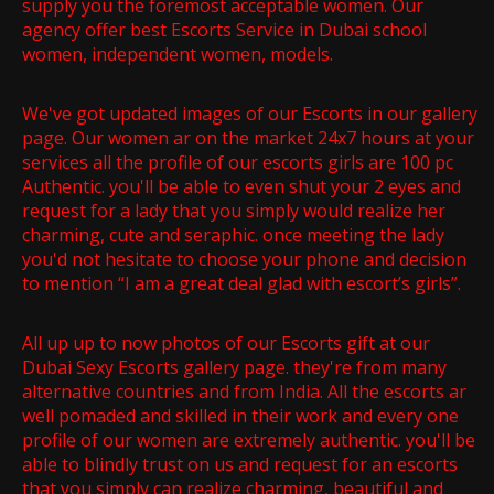
supply you the foremost acceptable women. Our
agency offer best Escorts Service in Dubai school
women, independent women, models.
We've got updated images of our Escorts in our gallery
page. Our women ar on the market 24x7 hours at your
services all the profile of our escorts girls are 100 pc
Authentic. you'll be able to even shut your 2 eyes and
request for a lady that you simply would realize her
charming, cute and seraphic. once meeting the lady
you'd not hesitate to choose your phone and decision
to mention “I am a great deal glad with escort’s girls”.
All up up to now photos of our Escorts gift at our
Dubai Sexy Escorts gallery page. they're from many
alternative countries and from India. All the escorts ar
well pomaded and skilled in their work and every one
profile of our women are extremely authentic. you'll be
able to blindly trust on us and request for an escorts
that you simply can realize charming, beautiful and