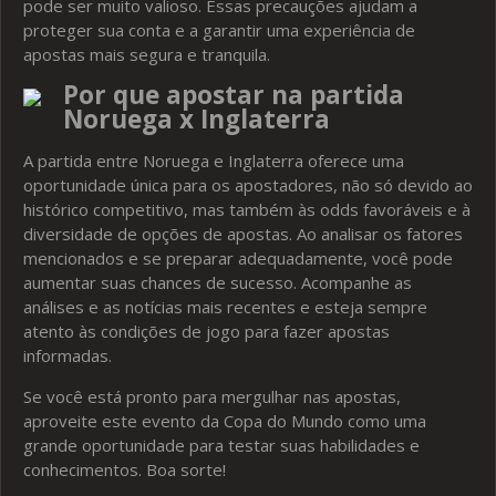
pode ser muito valioso. Essas precauções ajudam a
proteger sua conta e a garantir uma experiência de
apostas mais segura e tranquila.
Por que apostar na partida
Noruega x Inglaterra
A partida entre Noruega e Inglaterra oferece uma
oportunidade única para os apostadores, não só devido ao
histórico competitivo, mas também às odds favoráveis e à
diversidade de opções de apostas. Ao analisar os fatores
mencionados e se preparar adequadamente, você pode
aumentar suas chances de sucesso. Acompanhe as
análises e as notícias mais recentes e esteja sempre
atento às condições de jogo para fazer apostas
informadas.
Se você está pronto para mergulhar nas apostas,
aproveite este evento da Copa do Mundo como uma
grande oportunidade para testar suas habilidades e
conhecimentos. Boa sorte!