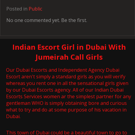
Posted in
Public
No one commented yet. Be the first.
Indian Escort Girl in Dubai With
Jumeirah Call Girls
Our Dubai Escorts and Independent Agency Dubai
Escort aren't simply a standard girls as you will verify
whereas you rent one in all the sensational girls given
by our Dubai Escorts agency. All of our Indian Dubai
Escorts Services women ar the simplest partner for any
gentleman WHO is simply obtaining bore and curious
what to try and do at some purpose of his vacation in
Dubai.
This town of Dubai could be a beautiful town to go to