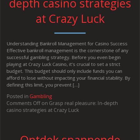
depth casino strategies
at Crazy Luck
Understanding Bankroll Management for Casino Success
Effective bankroll management is the cornerstone of any
successful gambling strategy. Before you even begin
playing at Crazy Luck Casino, it’s crucial to set a strict
budget. This budget should only include funds you can
afford to lose without impacting your financial stability. By
defining this limit, you prevent […]
Posted in
Gambling
Comments Off
on Grasp real pleasure: In-depth
casino strategies at Crazy Luck
Ontdek spannende