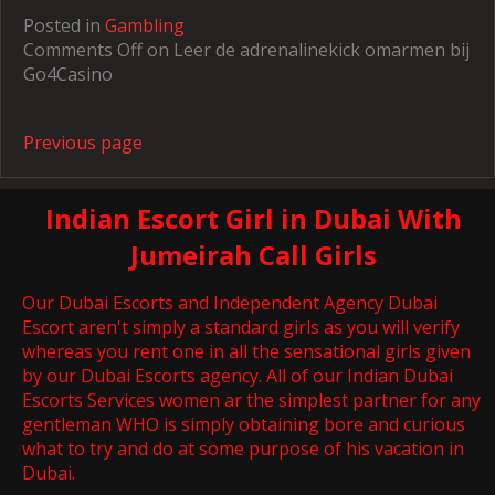
Posted in
Gambling
Comments Off
on Leer de adrenalinekick omarmen bij
Go4Casino
Previous page
Indian Escort Girl in Dubai With
Jumeirah Call Girls
Our Dubai Escorts and Independent Agency Dubai
Escort aren't simply a standard girls as you will verify
whereas you rent one in all the sensational girls given
by our Dubai Escorts agency. All of our Indian Dubai
Escorts Services women ar the simplest partner for any
gentleman WHO is simply obtaining bore and curious
what to try and do at some purpose of his vacation in
Dubai.