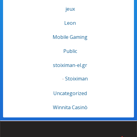
jeux
Leon
Mobile Gaming
Public
stoiximan-el.gr
-
Stoiximan
Uncategorized
Winnita Casinò