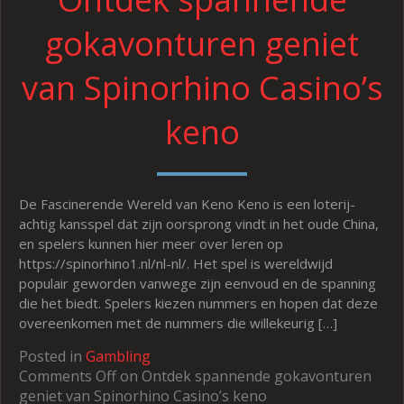
gokavonturen geniet
van Spinorhino Casino’s
keno
De Fascinerende Wereld van Keno Keno is een loterij-
achtig kansspel dat zijn oorsprong vindt in het oude China,
en spelers kunnen hier meer over leren op
https://spinorhino1.nl/nl-nl/. Het spel is wereldwijd
populair geworden vanwege zijn eenvoud en de spanning
die het biedt. Spelers kiezen nummers en hopen dat deze
overeenkomen met de nummers die willekeurig […]
Posted in
Gambling
Comments Off
on Ontdek spannende gokavonturen
geniet van Spinorhino Casino’s keno