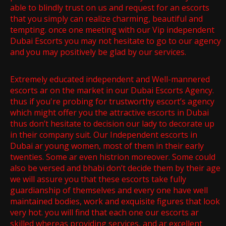
able to blindly trust on us and request for an escorts
that you simply can realize charming, beautiful and
tempting. once one meeting with our Vip independent
Dubai Escorts you may not hesitate to go to our agency
and you may positively be glad by our services.
Extremely educated independent and Well-mannered
escorts ar on the market in our Dubai Escorts Agency.
thus if you're probing for trustworthy escort’s agency
which might offer you the attractive escorts in Dubai
thus don’t hesitate to decision our lady to decorate up
in their company suit. Our Independent escorts in
Dubai ar young women, most of them in their early
twenties. Some ar even histrion moreover. Some could
also be versed and bhabi don’t decide them by their age
we will assure you that these escorts take fully
guardianship of themselves and every one have well
maintained bodies, work and exquisite figures that look
very hot. you will find that each one our escorts ar
skilled whereas providing services, and ar excellent