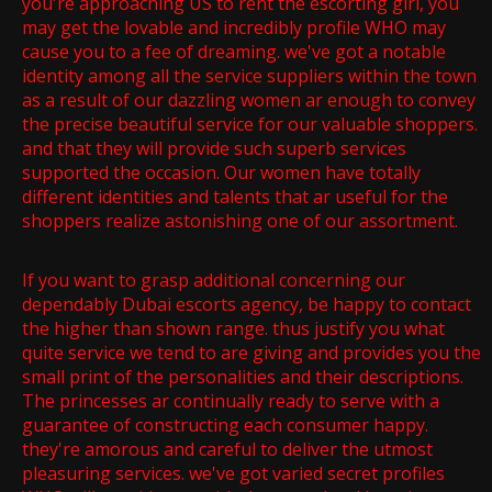
you're approaching US to rent the escorting girl, you
may get the lovable and incredibly profile WHO may
cause you to a fee of dreaming. we've got a notable
identity among all the service suppliers within the town
as a result of our dazzling women ar enough to convey
the precise beautiful service for our valuable shoppers.
and that they will provide such superb services
supported the occasion. Our women have totally
different identities and talents that ar useful for the
shoppers realize astonishing one of our assortment.
If you want to grasp additional concerning our
dependably Dubai escorts agency, be happy to contact
the higher than shown range. thus justify you what
quite service we tend to are giving and provides you the
small print of the personalities and their descriptions.
The princesses ar continually ready to serve with a
guarantee of constructing each consumer happy.
they're amorous and careful to deliver the utmost
pleasuring services. we've got varied secret profiles