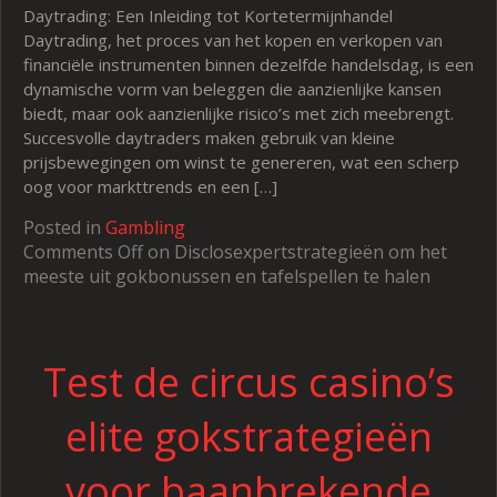
Daytrading: Een Inleiding tot Kortetermijnhandel
Daytrading, het proces van het kopen en verkopen van
financiële instrumenten binnen dezelfde handelsdag, is een
dynamische vorm van beleggen die aanzienlijke kansen
biedt, maar ook aanzienlijke risico’s met zich meebrengt.
Succesvolle daytraders maken gebruik van kleine
prijsbewegingen om winst te genereren, wat een scherp
oog voor markttrends en een […]
Posted in
Gambling
Comments Off
on Disclosexpertstrategieën om het
meeste uit gokbonussen en tafelspellen te halen
Test de circus casino’s
elite gokstrategieën
voor baanbrekende