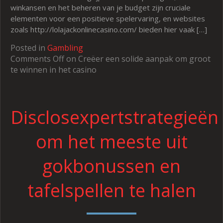
winkansen en het beheren van je budget zijn cruciale
elementen voor een positieve spelervaring, en websites
zoals http://lolajackonlinecasino.com/ bieden hier vaak […]
Posted in
Gambling
Comments Off
on Creëer een solide aanpak om groot
te winnen in het casino
Disclosexpertstrategieën
om het meeste uit
gokbonussen en
tafelspellen te halen