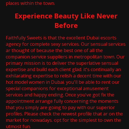
places within the town.
Experience Beauty Like Never
Before
Faithfully Sweets is that the excellent Dubai escorts
agency for complete sexy services. Our sensual services
ar thought of because the best one of all the
companion service suppliers in metropolitan town. Our
primary mission is to deliver the superlative sensual
expertise and build each client glad. it's continually an
exhilarating expertise to relish a decent time with our
hot model women in Dubai. you'll be able to rent our
special companions for exceptional amusement
services and happy ending. Once you've got fix the
appointment arrange fully concerning the moments
that you simply are going to pay with our superior
profiles. Please check the newest profile that ar on the
market for nowadays. opt for the simplest to own the
utmost fun.