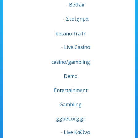
-
Betfair
-
Στοίχημα
betano-fra.fr
-
Live Casino
casino/gambling
Demo
Entertainment
Gambling
ggbet.org.gr
-
Live Καζίνο