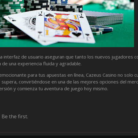
 la interfaz de usuario aseguran que tanto los nuevos jugadores 
de una experiencia fluida y agradable.
 emocionante para tus apuestas en línea, Cazeus Casino no solo c
s supera, convirtiéndose en una de las mejores opciones del mer
ersión y comienza tu aventura de juego hoy mismo.
e the first.