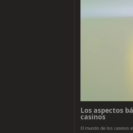
Los aspectos bá
casinos
El mundo de los casinos 