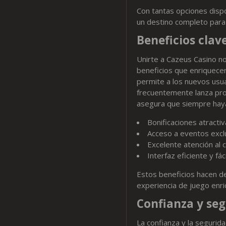
Con tantas opciones disp
un destino completo para 
Beneficios clav
Unirte a Cazeus Casino no
beneficios que enriquecen
permite a los nuevos usua
frecuentemente lanza prom
asegura que siempre haya
Bonificaciones atractiv
Acceso a eventos excl
Excelente atención al c
Interfaz eficiente y fá
Estos beneficios hacen d
experiencia de juego enri
Confianza y se
La confianza y la segurid