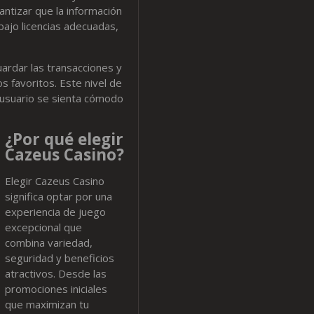
ntizar que la información
bajo licencias adecuadas,
uardar las transacciones y
s favoritos. Este nivel de
 usuario se sienta cómodo
¿Por qué elegir
Cazeus Casino?
Elegir Cazeus Casino
significa optar por una
experiencia de juego
excepcional que
combina variedad,
seguridad y beneficios
atractivos. Desde las
promociones iniciales
que maximizan tu