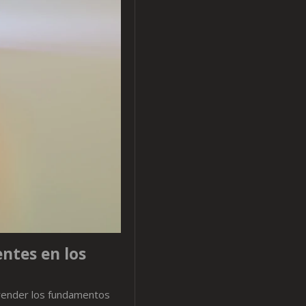
entes en los
prender los fundamentos