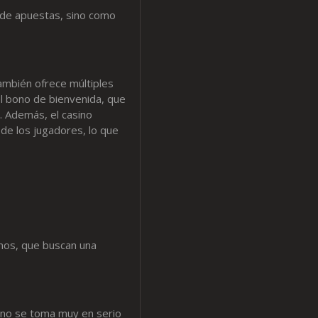
 de apuestas, sino como
también ofrece múltiples
el bono de bienvenida, que
. Además, el casino
de los jugadores, lo que
enos, que buscan una
sino se toma muy en serio