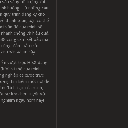
n sẵn sàng hỗ trợ người
 tình huống. Từ những câu
ến quy trình đăng ký cho
về thanh toán, bạn có thể
ọi vấn đề của mình sẽ
 nhanh chóng và hiệu quả.
i88 cũng cam kết bảo mật
 dùng, đảm bảo trải
an toàn và tin cậy.
iểm vượt trội, Hi88 đang
 được vị thế của mình
ng nghiệp cá cược trực
 đang tìm kiếm một nơi để
ình đánh bạc của mình,
ột sự lựa chọn tuyệt vời.
i nghiệm ngay hôm nay!