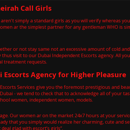
eirah Call Girls
n't simply a standard girls as you will verify whereas you 
 women ar the simplest partner for any gentleman WHO is sim
hether or not stay same not an excessive amount of cold and
ely thus visit to our Dubai Independent Escorts agency. All 
al treatment requests.
 Escorts Agency for Higher Pleasure
 Escorts Services give you the foremost prestigious and b
in Dubai - we tend to check that to acknowledge all of your 
 school women, independent women, models.
ge. Our women ar on the market 24x7 hours at your services a
 lady that you simply would realize her charming, cute and se
eal glad with escort’s girls”.