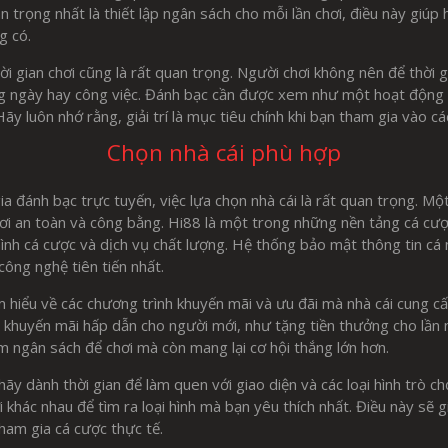
trọng nhất là thiết lập ngân sách cho mỗi lần chơi, điều này giúp h
g có.
hời gian chơi cũng là rất quan trọng. Người chơi không nên để thời 
 ngày hay công việc. Đánh bạc cần được xem như một hoạt động gi
Hãy luôn nhớ rằng, giải trí là mục tiêu chính khi bạn tham gia vào cá
Chọn nhà cái phù hợp
a đánh bạc trực tuyến, việc lựa chọn nhà cái là rất quan trọng. Mộ
ơi an toàn và công bằng. Hi88 là một trong những nền tảng cá cược
hình cá cược và dịch vụ chất lượng. Hệ thống bảo mật thông tin cá
công nghệ tiên tiến nhất.
m hiểu về các chương trình khuyến mãi và ưu đãi mà nhà cái cung c
 khuyến mãi hấp dẫn cho người mới, như tặng tiền thưởng cho lần n
m ngân sách để chơi mà còn mang lại cơ hội thắng lớn hơn.
hãy dành thời gian để làm quen với giao diện và các loại hình trò c
 khác nhau để tìm ra loại hình mà bạn yêu thích nhất. Điều này sẽ 
tham gia cá cược thực tế.