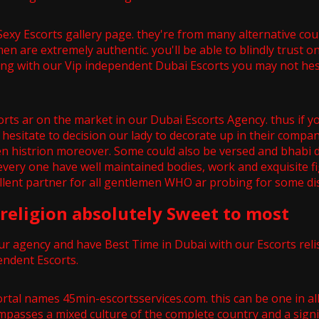
Sexy Escorts gallery page. they're from many alternative cou
en are extremely authentic. you'll be able to blindly trust 
ing with our Vip independent Dubai Escorts you may not hesi
s ar on the market in our Dubai Escorts Agency. thus if yo
t hesitate to decision our lady to decorate up in their comp
n histrion moreover. Some could also be versed and bhabi do
very one have well maintained bodies, work and exquisite fig
ellent partner for all gentlemen WHO ar probing for some dis
- religion absolutely Sweet to most
our agency and have Best Time in Dubai with our Escorts rel
endent Escorts.
rtal names 45min-escortsservices.com. this can be one in all
asses a mixed culture of the complete country and a signific