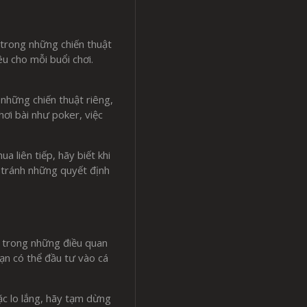
 trong những chiến thuật
êu cho mỗi buổi chơi.
 những chiến thuật riêng,
hơi bài như poker, việc
ua liên tiếp, hãy biết khi
, tránh những quyết định
ột trong những điều quan
bạn có thể đầu tư vào cá
ặc lo lắng, hãy tạm dừng