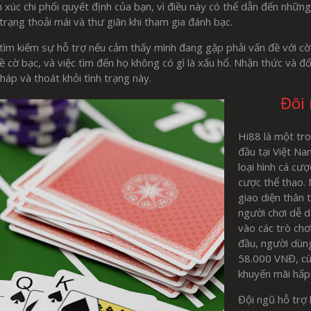
 xúc chi phối quyết định của bạn, vì điều này có thể dẫn đến nhữn
trạng thoải mái và thư giãn khi tham gia đánh bạc.
 tìm kiếm sự hỗ trợ nếu cảm thấy mình đang gặp phải vấn đề với cờ
ề cờ bạc, và việc tìm đến họ không có gì là xấu hổ. Nhận thức và đ
pháp và thoát khỏi tình trạng này.
Đôi 
Hi88 là một tr
đầu tại Việt Na
loại hình cá cư
cược thể thao. 
giao diện thân 
người chơi dễ d
vào các trò chơi
đầu, người dùn
58.000 VNĐ, cù
khuyến mãi hấp
Đội ngũ hỗ trợ