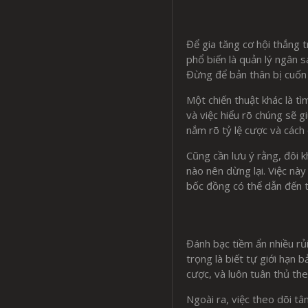
Để gia tăng cơ hội thắng 
phổ biến là quản lý ngân s
Đừng để bản thân bị cuốn 
Một chiến thuật khác là tì
và việc hiểu rõ chúng sẽ g
nắm rõ tỷ lệ cược và cách 
Cũng cần lưu ý rằng, đôi kh
nào nên dừng lại. Việc nà
bốc đồng có thể dẫn đến t
Đánh bạc tiềm ẩn nhiều rủi
trọng là biết tự giới hạn 
cược, và luôn tuân thủ th
Ngoài ra, việc theo dõi t