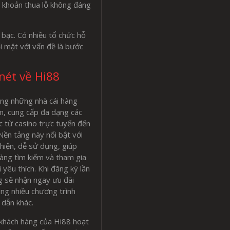
g khoản thua lỗ không đáng
 bạc. Có nhiều tổ chức hỗ
ối mặt với vấn đề là bước
nét về Hi88
ong những nhà cái hàng
m, cung cấp đa dạng các
ợc từ casino trực tuyến đến
Nền tảng này nổi bật với
thiện, dễ sử dụng, giúp
àng tìm kiếm và tham gia
 yêu thích. Khi đăng ký lần
g sẽ nhận ngay ưu đãi
ng nhiều chương trình
 dẫn khác.
 khách hàng của Hi88 hoạt