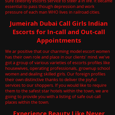
sure celebrity escorts service to steer a in life. It became
essential to pass though depression and work
pressure of each man WHO lives in railroad cities.
Jumeirah Dubai Call Girls Indian
Escorts for In-call and Out-call
Appointments
We ar positive that our charming model escort women
has their own role and place in our clients' mind. we've
got a group of various varieties of escorts profiles like
housewives, operating professionals, grownup school
women and dealing skilled girls. Our foreign profiles
their own distinctive thanks to deliver the joyful
services to our shoppers. If you would like to require
them to the safest star hotels within the town, we are
going to provide you with a listing of safe out-call
places within the town.
Experience Beauty Like Never