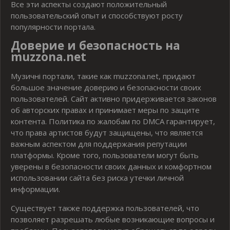
Все эти аспекты создают положительный
пользовательский опыт и способствуют росту
популярности портала.
Доверие и безопасность на
muzzona.net
Музичні портали, такие как muzzona.net, придают
большое значение доверию и безопасности своих
пользователей. Сайт активно придерживается законов
об авторских правах и принимает меры по защите
контента. Политика по жалобам по DMCA гарантирует,
что права артистов будут защищены, что является
важным аспектом для поддержания репутации
платформы. Кроме того, пользователи могут быть
уверены в безопасности своих данных и комфортном
использовании сайта без риска утечки личной
информации.
Существует также поддержка пользователей, что
позволяет разрешать любые возникающие вопросы и