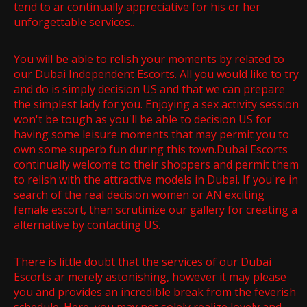
tend to ar continually appreciative for his or her
unforgettable services..
You will be able to relish your moments by related to
our Dubai Independent Escorts. All you would like to try
and do is simply decision US and that we can prepare
the simplest lady for you. Enjoying a sex activity session
won't be tough as you'll be able to decision US for
having some leisure moments that may permit you to
own some superb fun during this town.Dubai Escorts
continually welcome to their shoppers and permit them
to relish with the attractive models in Dubai. If you're in
search of the real decision women or AN exciting
female escort, then scrutinize our gallery for creating a
alternative by contacting US.
There is little doubt that the services of our Dubai
Escorts ar merely astonishing, however it may please
you and provides an incredible break from the feverish