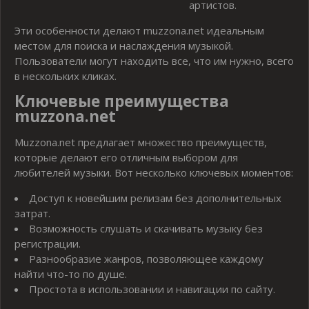
артистов.
Эти особенности делают muzzona.net идеальным
местом для поиска и наслаждения музыкой.
Пользователи могут находить все, что им нужно, всего
в нескольких кликах.
Ключевые преимущества
muzzona.net
Muzzona.net предлагает множество преимуществ,
которые делают его отличным выбором для
любителей музыки. Вот несколько ключевых моментов:
Доступ к новейшим релизам без дополнительных
затрат.
Возможность слушать и скачивать музыку без
регистрации.
Разнообразие жанров, позволяющее каждому
найти что-то по душе.
Простота в использовании и навигации по сайту.