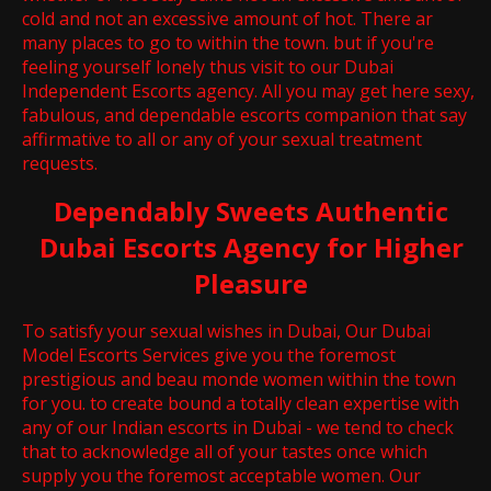
cold and not an excessive amount of hot. There ar
many places to go to within the town. but if you're
feeling yourself lonely thus visit to our Dubai
Independent Escorts agency. All you may get here sexy,
fabulous, and dependable escorts companion that say
affirmative to all or any of your sexual treatment
requests.
Dependably Sweets Authentic
Dubai Escorts Agency for Higher
Pleasure
To satisfy your sexual wishes in Dubai, Our Dubai
Model Escorts Services give you the foremost
prestigious and beau monde women within the town
for you. to create bound a totally clean expertise with
any of our Indian escorts in Dubai - we tend to check
that to acknowledge all of your tastes once which
supply you the foremost acceptable women. Our