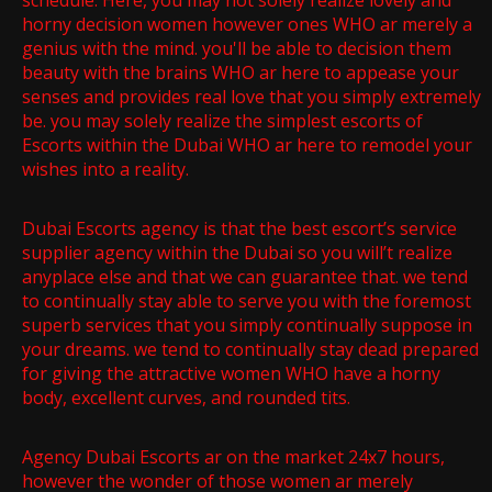
schedule. Here, you may not solely realize lovely and
horny decision women however ones WHO ar merely a
genius with the mind. you'll be able to decision them
beauty with the brains WHO ar here to appease your
senses and provides real love that you simply extremely
be. you may solely realize the simplest escorts of
Escorts within the Dubai WHO ar here to remodel your
wishes into a reality.
Dubai Escorts agency is that the best escort’s service
supplier agency within the Dubai so you will’t realize
anyplace else and that we can guarantee that. we tend
to continually stay able to serve you with the foremost
superb services that you simply continually suppose in
your dreams. we tend to continually stay dead prepared
for giving the attractive women WHO have a horny
body, excellent curves, and rounded tits.
Agency Dubai Escorts ar on the market 24x7 hours,
however the wonder of those women ar merely