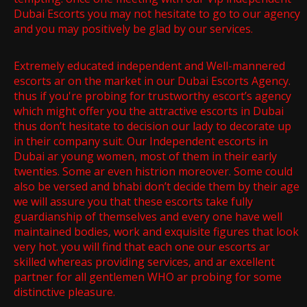
Dubai Escorts you may not hesitate to go to our agency
and you may positively be glad by our services.
Extremely educated independent and Well-mannered
escorts ar on the market in our Dubai Escorts Agency.
thus if you're probing for trustworthy escort’s agency
which might offer you the attractive escorts in Dubai
thus don’t hesitate to decision our lady to decorate up
in their company suit. Our Independent escorts in
Dubai ar young women, most of them in their early
twenties. Some ar even histrion moreover. Some could
also be versed and bhabi don’t decide them by their age
we will assure you that these escorts take fully
guardianship of themselves and every one have well
maintained bodies, work and exquisite figures that look
very hot. you will find that each one our escorts ar
skilled whereas providing services, and ar excellent
partner for all gentlemen WHO ar probing for some
distinctive pleasure.