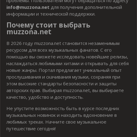
проблемы. Пользователи могут обращаться по адресу
info@muzzona.net
для получения дополнительной
информации и технической поддержки.
Почему стоит выбрать
muzzona.net
В 2026 году muzzona.net становится незаменимым
ресурсом для всех музыкальных фанатов. С его
помощью вы сможете исследовать новейшие релизы,
наслаждаться любимыми хитами и открывать для себя
новые жанры. Портал предлагает уникальный опыт
прослушивания и скачивания музыки, сохраняя при
этом высокие стандарты безопасности и защиты
авторских прав. Выбирая muzzona.net, вы выбираете
качество, удобство и доступность.
Не упустите возможность быть в курсе последних
музыкальных новинок и находить вдохновение в
любимых треках. Начните свое музыкальное
путешествие сегодня!