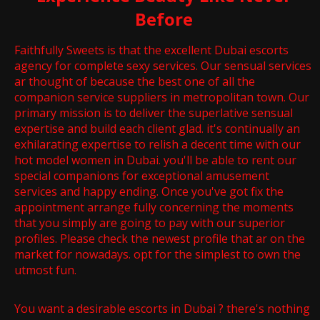
Before
Faithfully Sweets is that the excellent Dubai escorts
agency for complete sexy services. Our sensual services
ar thought of because the best one of all the
companion service suppliers in metropolitan town. Our
primary mission is to deliver the superlative sensual
expertise and build each client glad. it's continually an
exhilarating expertise to relish a decent time with our
hot model women in Dubai. you'll be able to rent our
special companions for exceptional amusement
services and happy ending. Once you've got fix the
appointment arrange fully concerning the moments
that you simply are going to pay with our superior
profiles. Please check the newest profile that ar on the
market for nowadays. opt for the simplest to own the
utmost fun.
You want a desirable escorts in Dubai ? there's nothing