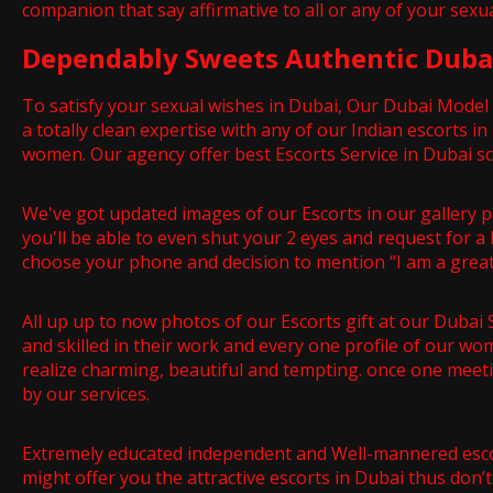
companion that say affirmative to all or any of your sexu
Dependably Sweets Authentic Dubai
To satisfy your sexual wishes in Dubai, Our Dubai Model
a totally clean expertise with any of our Indian escorts 
women. Our agency offer best Escorts Service in Dubai
We've got updated images of our Escorts in our gallery pa
you'll be able to even shut your 2 eyes and request for a
choose your phone and decision to mention “I am a great d
All up up to now photos of our Escorts gift at our Dubai 
and skilled in their work and every one profile of our wom
realize charming, beautiful and tempting. once one meet
by our services.
Extremely educated independent and Well-mannered escort
might offer you the attractive escorts in Dubai thus don’