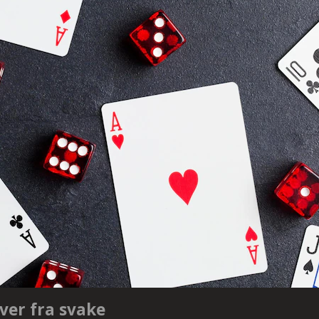
ver fra svake