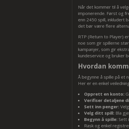
Når det kommer til å velge
imponerende. Først og frem
enn 2450 spill, inkludert
det bør være flere alterna
RTP (Return to Player) er
noe som gir spillerne stør
kampanjer, som gir ekstra v
kundeservice og bruker bes
Hvordan komme
Å begynne å spille på et 
Her er en enkel veilednin
Opprett en konto:
Gå
Verifiser detaljene d
Sett inn penger:
Velg
Velg ditt spill:
Bla gje
Begynn å spille:
Sett i
Rask og enkel registre