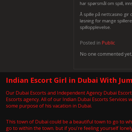
har spørsmål om spill, inn
Å spille på nettcasino gir 
løsning for mange spille
spillopplevelse.
Posted in
Public
No one commented yet. B
Indian Escort Girl in Dubai With Jum
Our Dubai Escorts and Independent Agency Dubai Escort are
Escorts agency. All of our Indian Dubai Escorts Services
some purpose of his vacation in Dubai.
This town of Dubai could be a beautiful town to go to w
go to within the town. but if you're feeling yourself lon