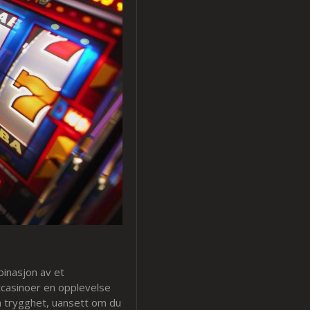
binasjon av et
ttcasinoer en opplevelse
ra trygghet, uansett om du