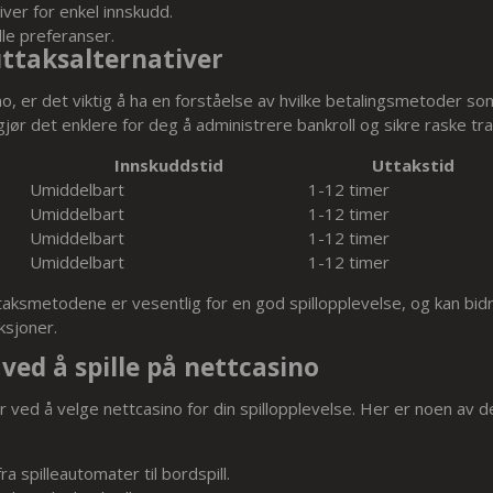
iver for enkel innskudd.
alle preferanser.
uttaksalternativer
no, er det viktig å ha en forståelse av hvilke betalingsmetoder so
gjør det enklere for deg å administrere bankroll og sikre raske tr
Innskuddstid
Uttakstid
Umiddelbart
1-12 timer
Umiddelbart
1-12 timer
Umiddelbart
1-12 timer
Umiddelbart
1-12 timer
taksmetodene er vesentlig for en god spillopplevelse, og kan bidra
ksjoner.
ved å spille på nettcasino
r ved å velge nettcasino for din spillopplevelse. Her er noen av
fra spilleautomater til bordspill.