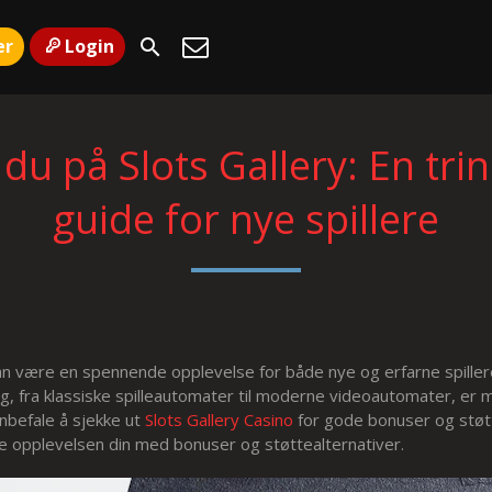
er
Login
r du på Slots Gallery: En tri
guide for nye spillere
 kan være en spennende opplevelse for både nye og erfarne spill
elig, fra klassiske spilleautomater til moderne videoautomater, er 
anbefale å sjekke ut
Slots Gallery Casino
for gode bonuser og støtt
 opplevelsen din med bonuser og støttealternativer.