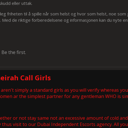
skudd eller uttak.
deg friheten til å spille når som helst og hvor som helst, noe som gj
re. Med de riktige forberedelsene og informasjonen kan du nyte 
e the first.
eirah Call Girls
n't simply a standard girls as you will verify whereas you 
 women ar the simplest partner for any gentleman WHO is sim
hether or not stay same not an excessive amount of cold and
ely thus visit to our Dubai Independent Escorts agency. All 