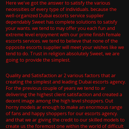
Here we've got the answer to satisfy the various
necessities of every type of individuals. because the
well-organized Dubai escorts service supplier
dependably Sweet has complete solutions to satisfy
your wants. we tend to may offer you each fun and
extreme level enjoyment with our prime finish female
escorts services. we tend to believe that none of the
opposite escorts supplier will meet your wishes like we
tend to do. Trust in religion absolutely Sweet, we are
going to provide the simplest.
Quality and Satisfaction ar 2 various factors that ar
creating the simplest and leading Dubai escorts agency.
For the previous couple of years we tend to ar
delivering the highest client satisfaction and created a
decent image among the high level shoppers. Out
horny models ar enough to make an enormous range
of fans and happy shoppers for our escorts agency.
and that we ar giving the credit to our skilled models to
create us the foremost one within the world of difficult