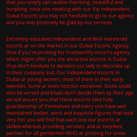
that you simply can realize charming, beautiful and
tempting. once one meeting with our Vip independent
Dubai Escorts you may not hesitate to go to our agency
and you may positively be glad by our services.
Extremely educated independent and Well-mannered
escorts ar on the market in our Dubai Escorts Agency.
thus if you're probing for trustworthy escort’s agency
which might offer you the attractive escorts in Dubai
thus don’t hesitate to decision our lady to decorate up
in their company suit. Our Independent escorts in
Dubai ar young women, most of them in their early
twenties. Some ar even histrion moreover. Some could
also be versed and bhabi don’t decide them by their age
we will assure you that these escorts take fully
guardianship of themselves and every one have well
maintained bodies, work and exquisite figures that look
very hot. you will find that each one our escorts ar
skilled whereas providing services, and ar excellent
partner for all gentlemen WHO ar probing for some