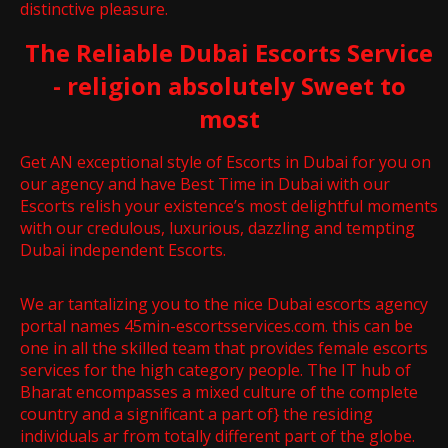
distinctive pleasure.
The Reliable Dubai Escorts Service
- religion absolutely Sweet to
most
Get AN exceptional style of Escorts in Dubai for you on
our agency and have Best Time in Dubai with our
Escorts relish your existence’s most delightful moments
with our credulous, luxurious, dazzling and tempting
Dubai independent Escorts.
We ar tantalizing you to the nice Dubai escorts agency
portal names 45min-escortsservices.com. this can be
one in all the skilled team that provides female escorts
services for the high category people. The IT hub of
Bharat encompasses a mixed culture of the complete
country and a significant a part of} the residing
individuals ar from totally different part of the globe.