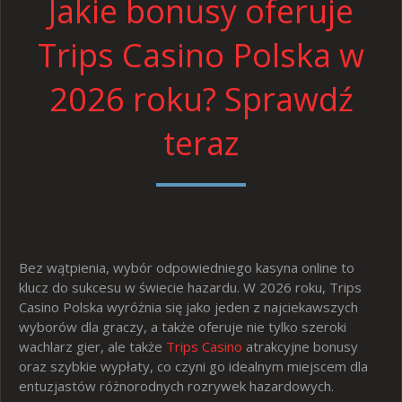
Jakie bonusy oferuje
Trips Casino Polska w
2026 roku? Sprawdź
teraz
Bez wątpienia, wybór odpowiedniego kasyna online to
klucz do sukcesu w świecie hazardu. W 2026 roku, Trips
Casino Polska wyróżnia się jako jeden z najciekawszych
wyborów dla graczy, a także oferuje nie tylko szeroki
wachlarz gier, ale także
Trips Casino
atrakcyjne bonusy
oraz szybkie wypłaty, co czyni go idealnym miejscem dla
entuzjastów różnorodnych rozrywek hazardowych.