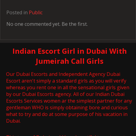
Posted in
Public
No one commented yet. Be the first.
Indian Escort Girl in Dubai With
Jumeirah Call Girls
Our Dubai Escorts and Independent Agency Dubai
Escort aren't simply a standard girls as you will verify
whereas you rent one in all the sensational girls given
by our Dubai Escorts agency. All of our Indian Dubai
Escorts Services women ar the simplest partner for any
gentleman WHO is simply obtaining bore and curious
what to try and do at some purpose of his vacation in
Dubai.