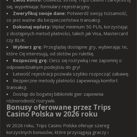
się, wypełniając formularz rejestracyjny.
Zweryfikuj swoje dane:
Potwierdź swoją tożsamość,
co jest ważne dla bezpieczeństwa transakcji.
Dokonaj wpłaty:
Wpłać minimum 50 PLN, korzystając
z dostępnych metod płatności, takich jak Visa, Mastercard
czy BLIK.
Wybierz grę:
Przeglądaj dostępne gry, wybierając te,
które Cię interesują, od slotów po ruletkę.
Rozpocznij grę:
Ciesz się rozrywką i nie zapomnij o
odpowiedzialnym podejściu do gry!
Łatwość rejestracji pozwala szybko rozpocząć zabawę.
Bezpieczne metody płatności zapewniają komfort
transakcji.
Dostęp do bogatej biblioteki gier zapewnia
różnorodność rozrywki.
Bonusy oferowane przez Trips
Casino Polska w 2026 roku
W 2026 roku, Trips Casino Polska oferuje szereg
korzystnych bonusów, które przyciągają graczy i