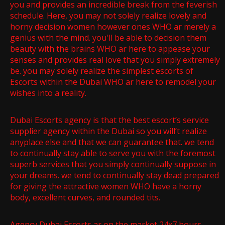
you and provides an incredible break from the feverish
schedule. Here, you may not solely realize lovely and
horny decision women however ones WHO ar merely a
genius with the mind. you'll be able to decision them
beauty with the brains WHO ar here to appease your
senses and provides real love that you simply extremely
be. you may solely realize the simplest escorts of
Escorts within the Dubai WHO ar here to remodel your
wishes into a reality.
Dubai Escorts agency is that the best escort’s service
supplier agency within the Dubai so you will’t realize
anyplace else and that we can guarantee that. we tend
to continually stay able to serve you with the foremost
superb services that you simply continually suppose in
your dreams. we tend to continually stay dead prepared
for giving the attractive women WHO have a horny
body, excellent curves, and rounded tits.
Agency Dubai Escorts ar on the market 24x7 hours,