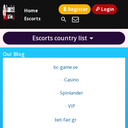
Register
Login
Home
Escorts
Escorts country list
Our Blog
bc-game.se
-
Casino
-
Spinlander
-
VIP
bet-fair.gr