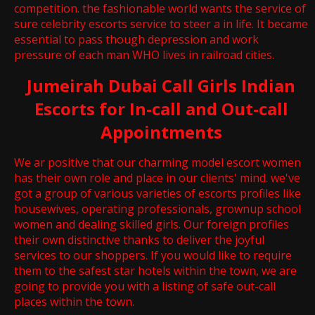
competition. the fashionable world wants the service of
sure celebrity escorts service to steer a in life. It became
essential to pass though depression and work
pressure of each man WHO lives in railroad cities.
Jumeirah Dubai Call Girls Indian
Escorts for In-call and Out-call
Appointments
We ar positive that our charming model escort women
has their own role and place in our clients' mind. we've
got a group of various varieties of escorts profiles like
housewives, operating professionals, grownup school
women and dealing skilled girls. Our foreign profiles
their own distinctive thanks to deliver the joyful
services to our shoppers. If you would like to require
them to the safest star hotels within the town, we are
going to provide you with a listing of safe out-call
places within the town.