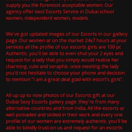
supply you the foremost acceptable women. Our
agency offer best Escorts Service in Dubai school
women, independent women, models.
We've got updated images of our Escorts in our gallery
page. Our women ar on the market 24x7 hours at your
services all the profile of our escorts girls are 100 pc
Authentic. you'll be able to even shut your 2 eyes and
request for a lady that you simply would realize her
charming, cute and seraphic. once meeting the lady
you'd not hesitate to choose your phone and decision
to mention “I am a great deal glad with escort’s girls”.
All up up to now photos of our Escorts gift at our
Dubai Sexy Escorts gallery page. they're from many
alternative countries and from India. All the escorts ar
well pomaded and skilled in their work and every one
profile of our women are extremely authentic. you'll be
able to blindly trust on us and request for an escorts