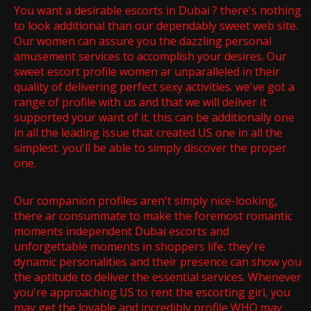
You want a desirable escorts in Dubai ? there's nothing
to look additional than our dependably sweet web site.
Our women can assure you the dazzling personal
amusement services to accomplish your desires. Our
sweet escort profile women ar unparalleled in their
quality of delivering perfect sexy activities. we've got a
range of profile with us and that we will deliver it
supported your want of it. this can be additionally one
in all the leading issue that created US one in all the
simplest. you'll be able to simply discover the proper
one.
Our companion profiles aren't simply nice-looking,
there ar consummate to make the foremost romantic
moments independent Dubai escorts and
unforgettable moments in shoppers life. they're
dynamic personalities and their presence can show you
the aptitude to deliver the essential services. Whenever
you're approaching US to rent the escorting girl, you
may get the lovable and incredibly profile WHO may