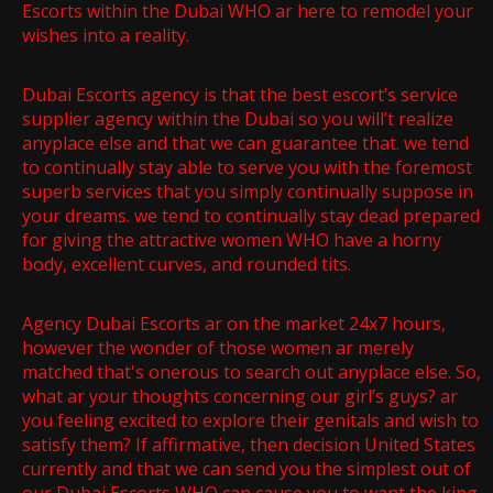
Escorts within the Dubai WHO ar here to remodel your
wishes into a reality.
Dubai Escorts agency is that the best escort’s service
supplier agency within the Dubai so you will’t realize
anyplace else and that we can guarantee that. we tend
to continually stay able to serve you with the foremost
superb services that you simply continually suppose in
your dreams. we tend to continually stay dead prepared
for giving the attractive women WHO have a horny
body, excellent curves, and rounded tits.
Agency Dubai Escorts ar on the market 24x7 hours,
however the wonder of those women ar merely
matched that's onerous to search out anyplace else. So,
what ar your thoughts concerning our girl’s guys? ar
you feeling excited to explore their genitals and wish to
satisfy them? If affirmative, then decision United States
currently and that we can send you the simplest out of
our Dubai Escorts WHO can cause you to want the king