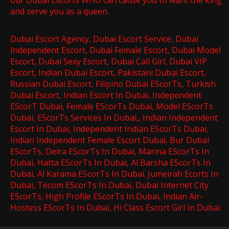
and serve you as a queen.
Dubai Escort Agency, Dubai Escort Service, Dubai
Independent Escort, Dubai Female Escort, Dubai Model
Escort, Dubai Sexy Escort, Dubai Call Girl, Dubai VIP
Escort, Indian Dubai Escort, Pakistani Dubai Escort,
Russian Dubai Escort, Filipino Dubai EScorTs, Turkish
Dubai Escort, Indian Escort In Dubai, Independent
EScorT Dubai, Female EScorTs Dubai, Model EScorTs
Dubai, EScorTs Services In Dubai,, Indian Independent
Escort In Dubai, Independent Indian EScorTs Dubai,
Indian Independent Female Escort Dubai, Bur Dubai
EScorTs, Deira EScorTs In Dubai, Marina EScorTs In
Dubai, Hatta EScorTs In Dubai, Al Barsha EScorTs In
Dubai, Al Karama EScorTs In Dubai. Jumeirah Ecorts In
Dubai, Tecom EScorTs In Dubai, Dubai Internet City
EScorTs, High Profile EScorTs In Dubai, Indian Air-
Hostess EScorTs In Dubai, Hi Class Escort Girl In Dubai.