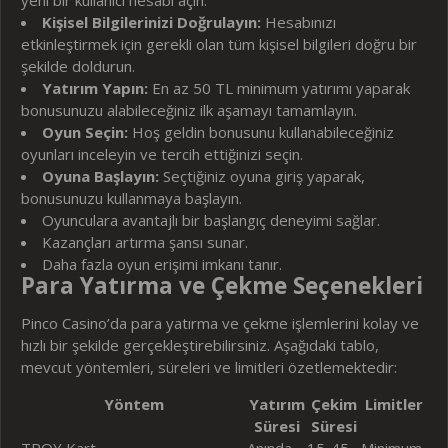
yeni bir kullanıcı hesabı açın.
Kişisel Bilgilerinizi Doğrulayın:
Hesabınızı
etkinleştirmek için gerekli olan tüm kişisel bilgileri doğru bir
şekilde doldurun.
Yatırım Yapın:
En az 50 TL minimum yatırımı yaparak
bonusunuzu alabileceğiniz ilk aşamayı tamamlayın.
Oyun Seçin:
Hoş geldin bonusunu kullanabileceğiniz
oyunları inceleyin ve tercih ettiğinizi seçin.
Oyuna Başlayın:
Seçtiğiniz oyuna giriş yaparak,
bonusunuzu kullanmaya başlayın.
Oyunculara avantajlı bir başlangıç deneyimi sağlar.
Kazançları artırma şansı sunar.
Daha fazla oyun erişimi imkanı tanır.
Para Yatırma ve Çekme Seçenekleri
Pinco Casino’da para yatırma ve çekme işlemlerini kolay ve
hızlı bir şekilde gerçekleştirebilirsiniz. Aşağıdaki tablo,
mevcut yöntemleri, süreleri ve limitleri özetlemektedir:
Yöntem
Yatırım
Çekim
Limitler
Süresi
Süresi