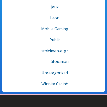
jeux
Leon
Mobile Gaming
Public
stoiximan-el.gr
-
Stoiximan
Uncategorized
Winnita Casinò