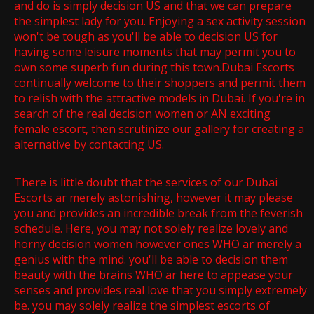
and do is simply decision US and that we can prepare
the simplest lady for you. Enjoying a sex activity session
won't be tough as you'll be able to decision US for
having some leisure moments that may permit you to
own some superb fun during this town.Dubai Escorts
continually welcome to their shoppers and permit them
to relish with the attractive models in Dubai. If you're in
search of the real decision women or AN exciting
female escort, then scrutinize our gallery for creating a
alternative by contacting US.
There is little doubt that the services of our Dubai
Escorts ar merely astonishing, however it may please
you and provides an incredible break from the feverish
schedule. Here, you may not solely realize lovely and
horny decision women however ones WHO ar merely a
genius with the mind. you'll be able to decision them
beauty with the brains WHO ar here to appease your
senses and provides real love that you simply extremely
be. you may solely realize the simplest escorts of