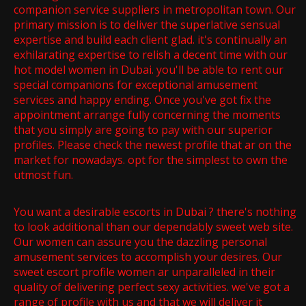
companion service suppliers in metropolitan town. Our
primary mission is to deliver the superlative sensual
expertise and build each client glad. it's continually an
exhilarating expertise to relish a decent time with our
hot model women in Dubai. you'll be able to rent our
special companions for exceptional amusement
services and happy ending. Once you've got fix the
appointment arrange fully concerning the moments
that you simply are going to pay with our superior
profiles. Please check the newest profile that ar on the
market for nowadays. opt for the simplest to own the
utmost fun.
You want a desirable escorts in Dubai ? there's nothing
to look additional than our dependably sweet web site.
Our women can assure you the dazzling personal
amusement services to accomplish your desires. Our
sweet escort profile women ar unparalleled in their
quality of delivering perfect sexy activities. we've got a
range of profile with us and that we will deliver it