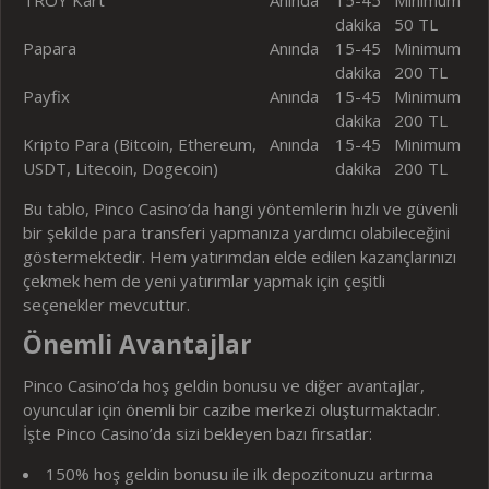
TROY Kart
Anında
15-45
Minimum
dakika
50 TL
Papara
Anında
15-45
Minimum
dakika
200 TL
Payfix
Anında
15-45
Minimum
dakika
200 TL
Kripto Para (Bitcoin, Ethereum,
Anında
15-45
Minimum
USDT, Litecoin, Dogecoin)
dakika
200 TL
Bu tablo, Pinco Casino’da hangi yöntemlerin hızlı ve güvenli
bir şekilde para transferi yapmanıza yardımcı olabileceğini
göstermektedir. Hem yatırımdan elde edilen kazançlarınızı
çekmek hem de yeni yatırımlar yapmak için çeşitli
seçenekler mevcuttur.
Önemli Avantajlar
Pinco Casino’da hoş geldin bonusu ve diğer avantajlar,
oyuncular için önemli bir cazibe merkezi oluşturmaktadır.
İşte Pinco Casino’da sizi bekleyen bazı fırsatlar:
150% hoş geldin bonusu ile ilk depozitonuzu artırma