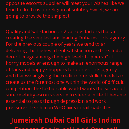
opposite escorts supplier will meet your wishes like we
tend to do. Trust in religion absolutely Sweet, we are
going to provide the simplest.
Quality and Satisfaction ar 2 various factors that ar
creating the simplest and leading Dubai escorts agency.
For the previous couple of years we tend to ar
delivering the highest client satisfaction and created a
decent image among the high level shoppers. Out
horny models ar enough to make an enormous range
of fans and happy shoppers for our escorts agency.
and that we ar giving the credit to our skilled models to
create us the foremost one within the world of difficult
competition. the fashionable world wants the service of
sure celebrity escorts service to steer a in life. It became
essential to pass though depression and work
pressure of each man WHO lives in railroad cities.
Jumeirah Dubai Call Girls Indian