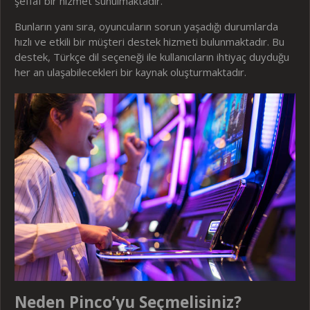
şeffaf bir hizmet sunulmaktadır.
Bunların yanı sıra, oyuncuların sorun yaşadığı durumlarda
hızlı ve etkili bir müşteri destek hizmeti bulunmaktadır. Bu
destek, Türkçe dil seçeneği ile kullanıcıların ihtiyaç duyduğu
her an ulaşabilecekleri bir kaynak oluşturmaktadır.
Neden Pinco’yu Seçmelisiniz?