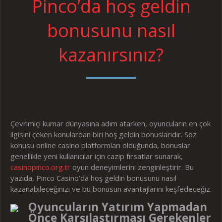
Pinco’da hoş geldin
bonusunu nasıl
kazanırsınız?
Çevrimiçi kumar dünyasına adım atarken, oyuncuların en çok
ilgisini çeken konulardan biri hoş geldin bonuslarıdır. Söz
konusu online casino platformları olduğunda, bonuslar
genellikle yeni kullanıcılar için cazip fırsatlar sunarak,
casinopinco.org.tr
oyun deneyimlerini zenginleştirir. Bu
yazıda, Pinco Casino’da hoş geldin bonusunu nasıl
kazanabileceğinizi ve bu bonusun avantajlarını keşfedeceğiz.
Oyuncuların Yatırım Yapmadan
Önce Karşılaştırması Gerekenler