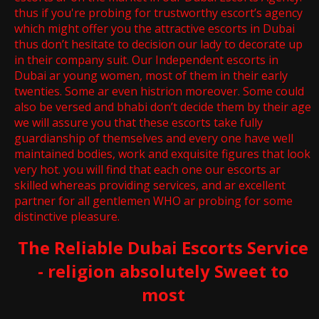
thus if you're probing for trustworthy escort’s agency
which might offer you the attractive escorts in Dubai
thus don’t hesitate to decision our lady to decorate up
in their company suit. Our Independent escorts in
Dubai ar young women, most of them in their early
twenties. Some ar even histrion moreover. Some could
also be versed and bhabi don’t decide them by their age
we will assure you that these escorts take fully
guardianship of themselves and every one have well
maintained bodies, work and exquisite figures that look
very hot. you will find that each one our escorts ar
skilled whereas providing services, and ar excellent
partner for all gentlemen WHO ar probing for some
distinctive pleasure.
The Reliable Dubai Escorts Service
- religion absolutely Sweet to
most