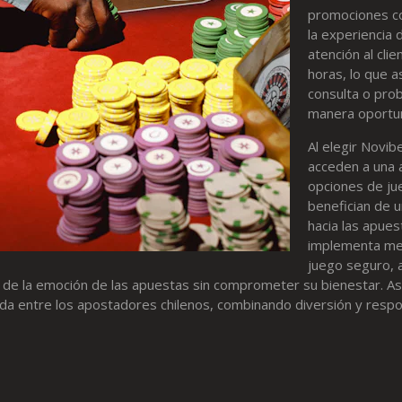
promociones co
la experiencia 
atención al cli
horas, lo que a
consulta o pro
manera oportu
Al elegir Novib
acceden a una 
opciones de ju
benefician de 
hacia las apues
implementa me
juego seguro, 
 de la emoción de las apuestas sin comprometer su bienestar. As
da entre los apostadores chilenos, combinando diversión y respo