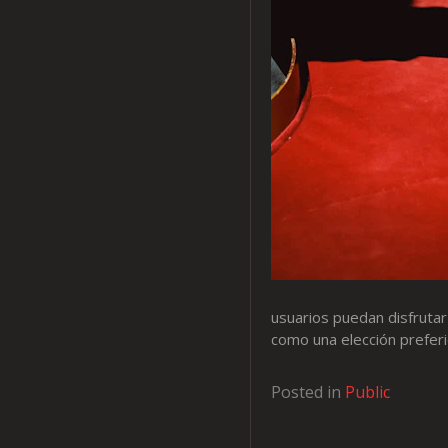
usuarios puedan disfrutar
como una elección preferi
Posted in
Public