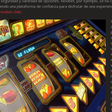
seguridad y variedad de opciones. Novibet, por ejemplo, se ha 
siendo una plataforma de confianza para disfrutar de una experien
novibet chile
.