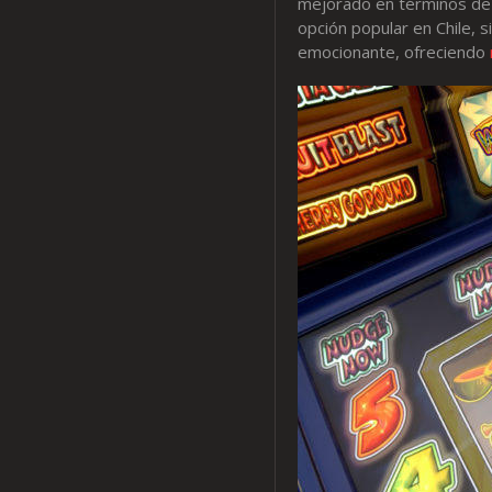
mejorado en términos de 
opción popular en Chile, 
emocionante, ofreciendo