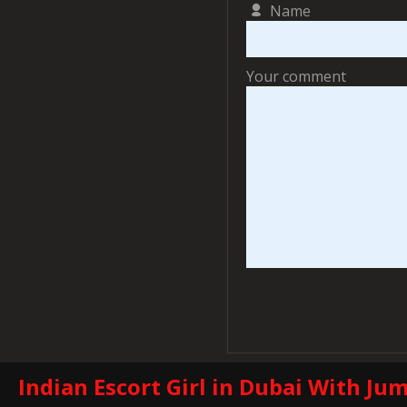
Name
Your comment
Indian Escort Girl in Dubai With Jum