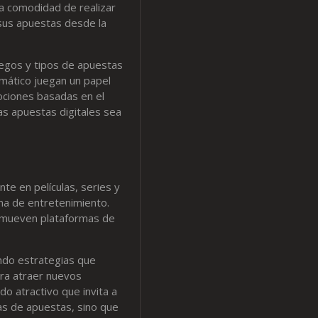
la comodidad de realizar
sus apuestas desde la
uegos y tipos de apuestas
tomático juegan un papel
ociones basadas en el
as apuestas digitales sea
te en películas, series y
ma de entretenimiento.
romueven plataformas de
ando estrategias que
ara atraer nuevos
do atractivo que invita a
mas de apuestas, sino que