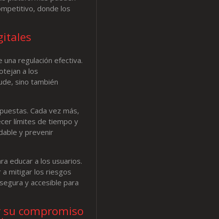
ompetitivo, donde los
itales
 una regulación efectiva.
tejan a los
ude, sino también
 apuestas. Cada vez más,
cer límites de tiempo y
dable y prevenir
a educar a los usuarios.
a mitigar los riesgos
segura y accesible para
y su compromiso