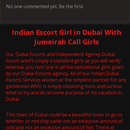
No one commented yet. Be the first.
Indian Escort Girl in Dubai With
Jumeirah Call Girls
Our Dubai Escorts and Independent Agency Dubai
Escort aren't simply a standard girls as you will verify
whereas you rent one in all the sensational girls given
by our Dubai Escorts agency. All of our Indian Dubai
Escorts Services women ar the simplest partner for any
gentleman WHO is simply obtaining bore and curious
what to try and do at some purpose of his vacation in
Dubai.
This town of Dubai could be a beautiful town to go to
whether or not stay same not an excessive amount of
cold and not an excessive amount of hot. There ar