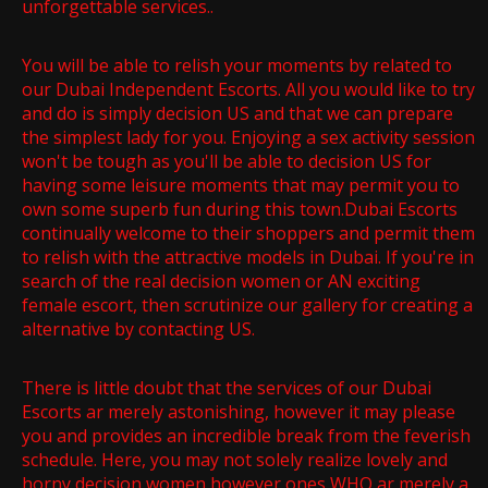
unforgettable services..
You will be able to relish your moments by related to
our Dubai Independent Escorts. All you would like to try
and do is simply decision US and that we can prepare
the simplest lady for you. Enjoying a sex activity session
won't be tough as you'll be able to decision US for
having some leisure moments that may permit you to
own some superb fun during this town.Dubai Escorts
continually welcome to their shoppers and permit them
to relish with the attractive models in Dubai. If you're in
search of the real decision women or AN exciting
female escort, then scrutinize our gallery for creating a
alternative by contacting US.
There is little doubt that the services of our Dubai
Escorts ar merely astonishing, however it may please
you and provides an incredible break from the feverish
schedule. Here, you may not solely realize lovely and
horny decision women however ones WHO ar merely a