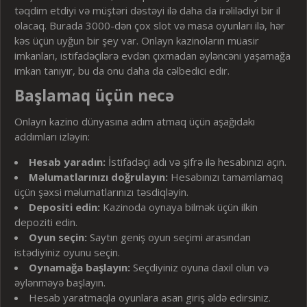
təqdim etdiyi və müştəri dəstəyi ilə daha da irəlilədiyi bir il
olacaq. Burada 3000-dən çox slot və masa oyunları ilə, hər
kəs üçün uyğun bir şey var. Onlayn kazinoların müasir
imkanları, istifadəçilərə evdən çıxmadan əyləncəni yaşamağa
imkan tanıyır, bu da onu daha da cəlbedici edir.
Başlamaq üçün necə
Onlayn kazino dünyasına adım atmaq üçün aşağıdakı
addımları izləyin:
Hesab yaradın:
İstifadəçi adı və şifrə ilə hesabınızı açın.
Məlumatlarınızı doğrulayın:
Hesabınızı tamamlamaq
üçün şəxsi məlumatlarınızı təsdiqləyin.
Depositi edin:
Kazinoda oynaya bilmək üçün ilkin
depoziti edin.
Oyun seçin:
Saytın geniş oyun seçimi arasından
istədiyiniz oyunu seçin.
Oynamağa başlayın:
Seçdiyiniz oyuna daxil olun və
əylənməyə başlayın.
Hesab yaratmaqla oyunlara asan giriş əldə edirsiniz.