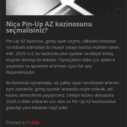
Niçə Pin-Up AZ kazinosunu
seçməlisiniz?
Pin-Up AZ kazinosu, geniş oyun seçimi, cəlbedici bonuslar
və etibarlı xidmətləri ilə müasir onlayn kazino mühitini təmin
edir. 2026-cı il, bu kazinoda yeni oyunlar və inkişaf etmiş
müştəri dəstəyi ilə doludur. Oyunçuların daha çox əyləncə
yaşaması və qazancını artırması üçün hər şey
düşünülmüşdür.
Bu kazinoda oynamaqla, siz yalnız oyun təcrübəsini artırmır,
eyni zamanda, geniş oyunlar arasında seçim edərək, əsl
kazino atmosferini yaşayırsınız. Onlayn kazino dünyasına
2026-cı ildən etibarən üzv olun və Pin-Up AZ kazinosunun
gətirdiyi yeni imkanları kəşf edin!
Posted in
Public