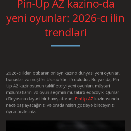
Pin-Up AZ kazino-da
yeni oyunlar: 2026-cı ilin
trendləri
2026-cı ildən etibarən onlayn kazino dünyası yeni oyunlar,
bonuslar və müştəri təcrübələri ilə doludur. Bu yazıda, Pin-
Up AZ kazinosunun təklif etdiyi yeni oyunları, müştəri
məlumatlarını və oyun seçimini müzakirə edəcəyik. Qumar
dünyasına dəyərli bir baxış ataraq,
PinUp AZ
kazinosunda
necə başlayacağınızı və orada nələri gözləyə biləcəyinizi
öyrənəcəksiniz.