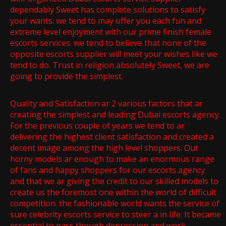
dependably Sweet has complete solutions to satisfy
your wants. we tend to may offer you each fun and
extreme level enjoyment with our prime finish female
escorts services. we tend to believe that none of the
opposite escorts supplier will meet your wishes like we
tend to do. Trust in religion absolutely Sweet, we are
going to provide the simplest.
Quality and Satisfaction ar 2 various factors that ar
creating the simplest and leading Dubai escorts agency.
For the previous couple of years we tend to ar
delivering the highest client satisfaction and created a
decent image among the high level shoppers. Out
horny models ar enough to make an enormous range
of fans and happy shoppers for our escorts agency.
and that we ar giving the credit to our skilled models to
create us the foremost one within the world of difficult
competition. the fashionable world wants the service of
sure celebrity escorts service to steer a in life. It became
essential to pass though depression and work