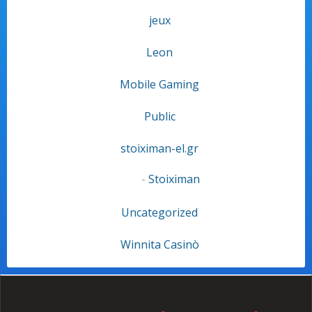
jeux
Leon
Mobile Gaming
Public
stoiximan-el.gr
-
Stoiximan
Uncategorized
Winnita Casinò