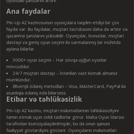
oyundakı şanslarını artırır.
Ana faydalar
Pin-Up AZ kazinosunun oyunçulara təqdim etdiyi bir çox
fayda var. Bu faydalar, müştəri təcrübəsini daha da artırır və
qazanma şanslarını yüksəldir. Oyunçular, bonuslar, müştəri
dəstəyi və geniş oyun seçimi ilə sarmalanmış bir mühitdə
əylənə bilərlər.
3000+ oyun seçimi – Hər zövqə uyğun oyunlar
mövcuddur.
24/7 müştəri dəstəyi – İstənilən vaxt kömək almanız
mümkündür.
Əlverişli ödəniş metodları – Visa, MasterCard, PayPal ilə
asanlıqla ödəniş edə bilərsiniz.
Etibar və təhlükəsizlik
Pin-Up AZ kazino, müştəri məlumatlarının təhlükəsizliyini
təmin etmək üçün ciddi tədbirlər görür. Malta Oyun İdarəsi
tərəfindən lisenziyalaşdırılmışdır, bu da onun qanuni
fəaliyyət göstərdiyini göstərir. Oyunçuların məlumatları