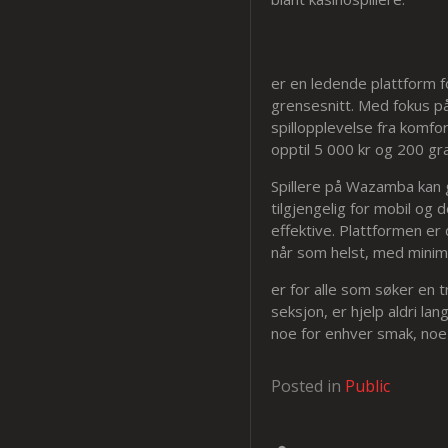
er en ledende plattform fo
grensesnitt. Med fokus på
spillopplevelse fra komfo
opptil 5 000 kr og 200 gra
Spillere på Wazamba kan gl
tilgjengelig for mobil og
effektive. Plattformen er 
når som helst, med minimal
er for alle som søker en
seksjon, er hjelp aldri la
noe for enhver smak, noe 
Posted in
Public