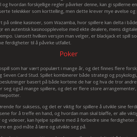
l og hvordan forskjellige regler påvirker denne, kan gi spillerne e
serte teknikker som korttelling, men dette krever mye øvelse og 
t på online kasinoer, som Wazamba, hvor spillere kan delta i både 
gir en autentisk kasinoopplevelse med ekte dealere, mens digitale 
ltempo. Uansett hvilken versjon man velger, er blackjack et spill
 ferdigheter til å påvirke utfallet.
Poker
ospill som har vært populært i mange år, og det finnes flere forsk
Seven Card Stud. Spillet kombinerer både strategi og psykologi, 
eslutninger basert på både kortene de har og hva de tror andre s
er seg også mange spillere, og det er flere store arrangementer, 
miepotter.
rende for suksess, og det er viktig for spillere å utvikle sine ferd
ne for å treffe en hand, og hvordan man skal bløffe, er alle vikti
 og videoer, kan hjelpe spillere med å forbedre sine ferdigheter. 
e en god måte å lære og utvikle seg på.