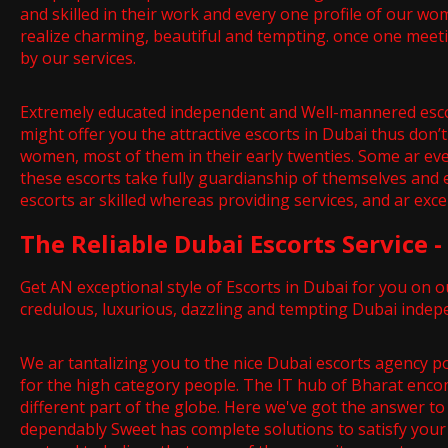
and skilled in their work and every one profile of our wom
realize charming, beautiful and tempting. once one meet
by our services.
Extremely educated independent and Well-mannered escort
might offer you the attractive escorts in Dubai thus don’
women, most of them in their early twenties. Some ar eve
these escorts take fully guardianship of themselves and e
escorts ar skilled whereas providing services, and ar exc
The Reliable Dubai Escorts Service 
Get AN exceptional style of Escorts in Dubai for you on 
credulous, luxurious, dazzling and tempting Dubai indep
We ar tantalizing you to the nice Dubai escorts agency po
for the high category people. The IT hub of Bharat encomp
different part of the globe. Here we've got the answer to 
dependably Sweet has complete solutions to satisfy your 