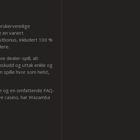
 brukervennlige
 en variert
stbonus, inkludert 100 %
lere.
e dealer-spill, alt
nnskudd og uttak enkle og
an spille hvor som helst,
ice og en omfattende FAQ-
 live casino, har Wazamba