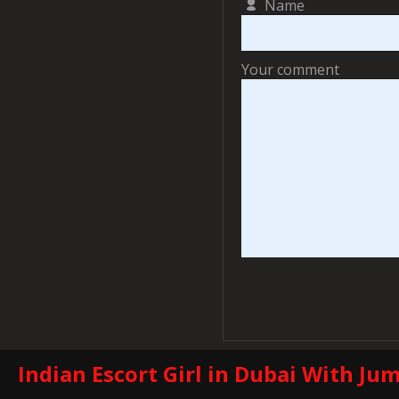
Name
Your comment
Indian Escort Girl in Dubai With Jum