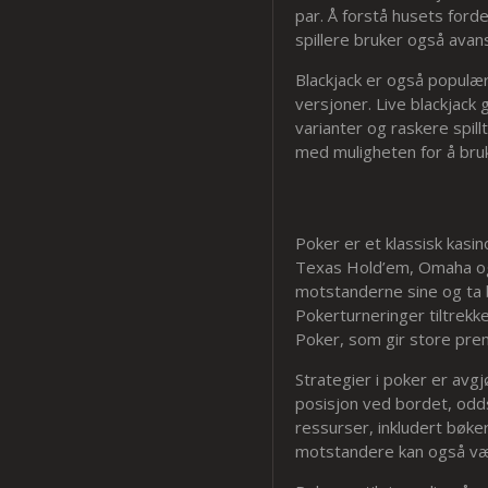
par. Å forstå husets forde
spillere bruker også avan
Blackjack er også populær
versjoner. Live blackjack 
varianter og raskere spil
med muligheten for å bruke
Poker er et klassisk kasin
Texas Hold’em, Omaha og 
motstanderne sine og ta b
Pokerturneringer tiltrekk
Poker, som gir store pre
Strategier i poker er avgjø
posisjon ved bordet, oddse
ressurser, inkludert bøker
motstandere kan også vær