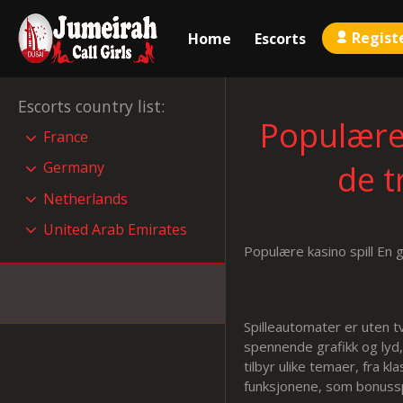
Regist
Home
Escorts
Escorts country list
:
Populære 
France
de t
Germany
Netherlands
United Arab Emirates
Populære kasino spill En 
Spilleautomater er uten t
spennende grafikk og lyd,
tilbyr ulike temaer, fra k
funksjonene, som bonusspil