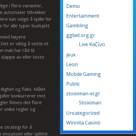
e i flere varianter,
Demo
e automater tiltrekker
Entertainment
ere kan velge å spille for
Gambling
 for alle typer budsjett.
ggbet.org.gr
ll med høyere
Det er viktig å sette et
-
Live Καζίνο
n man har råd til.
jeux
slappe av eller teste
Leon
Mobile Gaming
Public
rdighet og flaks. Målet
stoiximan-el.gr
piller konkurrerer mot
gler finnes det flere
-
Stoiximan
yr unike regler og
Uncategorized
Winnita Casinò
e strategi for å
innsatsen eller splitte