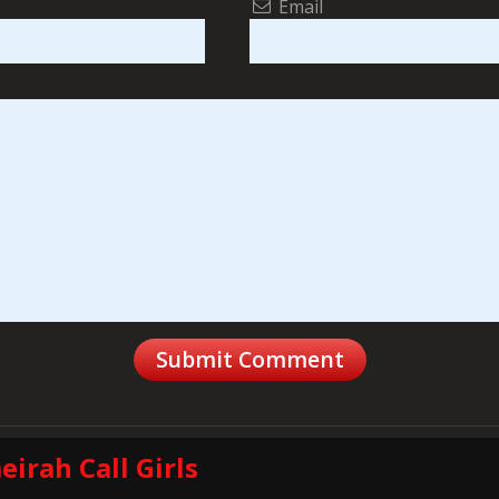
Email
eirah Call Girls