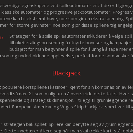
verdige egenskapene ved spilleautomater er at de er tilgjengelig
, klassiske automater og progresive jackpotautomater. Progresiv
otene kan bli ekstremt høye, noe som gir en ekstra spenning. Spill
 mer for større gevinster, noe som gjør disse spillene tilgjengelige
Strategier for å spille spilleautomater inkluderer å velge spi
tilbakebetalingsprosent og å utnytte bonuser og kampanjer. 
budsjett før man begynner å spille for å unngå å tape mer en
orsom og underholdende opplevelse, perfekt for de som ønsker å 
Blackjack
 populære kortspillene i kasinoer, kjent for sin kombinasjon av fe
ndverdi så nær 21 som mulig uten å overskride dette tallet. Hver s
spennende og strategisk dimensjon. I tillegg til grunnleggende re
kludert European, American og Vegas Strip blackjack, som hver tilb
 er strategien bak spillet. Spillere kan benytte seg av grunnleggend
 Dette innebærer å lære seg når man skal trekke kort, stå, doble 