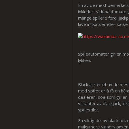
En av de mest bemerkelses
inkludert videoautomater
mange spillere fordi jackp
lave innsatser eller satse
Spilleautomater gir en m
lykken.
Blackjack er et av de mest
med spillet er å få en hå
dealeren, noe som gir en 
varianter av blackjack, in
spillestiler.
En viktig del av blackjack
maksimere vinnersjansene.