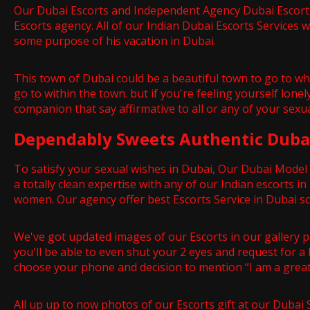
Our Dubai Escorts and Independent Agency Dubai Escort are
Escorts agency. All of our Indian Dubai Escorts Services
some purpose of his vacation in Dubai.
This town of Dubai could be a beautiful town to go to w
go to within the town. but if you're feeling yourself lon
companion that say affirmative to all or any of your sexu
Dependably Sweets Authentic Dubai
To satisfy your sexual wishes in Dubai, Our Dubai Model
a totally clean expertise with any of our Indian escorts 
women. Our agency offer best Escorts Service in Dubai
We've got updated images of our Escorts in our gallery pa
you'll be able to even shut your 2 eyes and request for a
choose your phone and decision to mention “I am a great d
All up up to now photos of our Escorts gift at our Dubai 