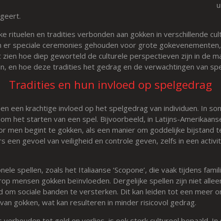
u
geert.
eke rituelen en tradities verbonden aan gokken in verschillende cu
er speciale ceremonies gehouden voor grote gokevenementen,
at zien hoe diep geworteld de culturele perspectieven zijn in d
, en hoe deze tradities het gedrag en de verwachtingen van sp
Tradities en hun invloed op spelgedrag
ben een krachtige invloed op het spelgedrag van individuen. In so
om het starten van een spel. Bijvoorbeeld, in Latijns-Amerikaanse
r men begint te gokken, als een manier om goddelijke bijstand te
 een gevoel van veiligheid en controle geven, zelfs in een activi
nele spellen, zoals het Italiaanse ‘Scopone’, die vaak tijdens fa
op mensen gokken beïnvloeden. Dergelijke spellen zijn niet alle
 om sociale banden te versterken. Dit kan leiden tot een meer 
an gokken, wat kan resulteren in minder risicovol gedrag.
verhouden tot geld en verlies, is ook sterk cultureel bepaald. 