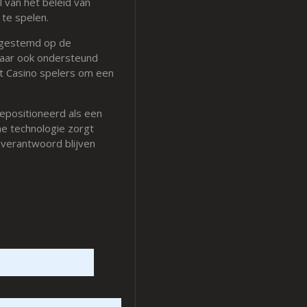
 van het beleid van
te spelen.
afgestemd op de
maar ook ondersteund
t Casino spelers om een
gepositioneerd als een
ne technologie zorgt
 verantwoord blijven