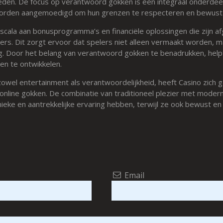
den. De focus op verantwoord gokken is een integraal onderdeel
 worden aangemoedigd om hun grenzen te respecteren en bewust 
 scala aan bonusprogramma’s en financiële oplossingen die zijn 
ers. Dit zorgt ervoor dat spelers niet alleen vermaakt worden, 
g. Door het belang van verantwoord gokken te benadrukken, help
en te ontwikkelen.
zowel entertainment als verantwoordelijkheid, heeft Casino zich 
nline gokken. De combinatie van traditioneel plezier met moder
ieke en aantrekkelijke ervaring hebben, terwijl ze ook bewust en
Email