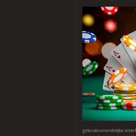
gebruiksvriendelijke inte