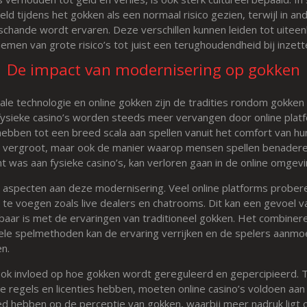
eld tijdens het gokken als een normaal risico gezien, terwijl in
 schande wordt ervaren. Deze verschillen kunnen leiden tot uite
nemen van grote risico’s tot juist een terughoudendheid bij inzett
De impact van modernisering op gokken
le technologie en online gokken zijn de tradities rondom gokken
 fysieke casino’s worden steeds meer vervangen door online plat
hebben tot een breed scala aan spellen vanuit het comfort van hun 
id vergroot, maar ook de manier waarop mensen spellen benadere
nt was aan fysieke casino’s, kan verloren gaan in de online omgevi
e aspecten aan deze modernisering. Veel online platforms probere
e te voegen zoals live dealers en chatrooms. Dit kan een gevoel
kbaar is met de ervaringen van traditioneel gokken. Het combine
nele spelmethoden kan de ervaring verrijken en de spelers aanm
n.
ok invloed op hoe gokken wordt gereguleerd en gepercipieerd. Te
kte regels en licenties hebben, moeten online casino’s voldoen aan
loed hebben op de perceptie van gokken, waarbij meer nadruk ligt