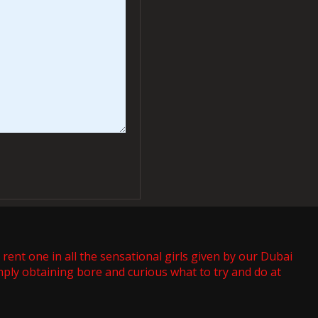
rent one in all the sensational girls given by our Dubai
ply obtaining bore and curious what to try and do at