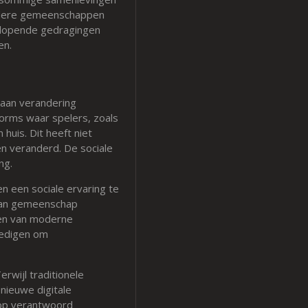
 andere gemeenschappen
enlopende gedragingen
en.
 aan verandering
forms waar spelers, zoals
huis. Dit heeft niet
n veranderd. De sociale
ng.
n een sociale ervaring te
 van gemeenschap
ren van moderne
oedigen om
rwijl traditionele
 nieuwe digitale
 op verantwoord