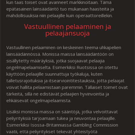
kun taas toiset ovat avanneet markkinoitaan. Tämä
epätasainen lainsäädäntö tuo mukanaan haasteita ja
mahdollisuuksia niin pelaajille kuin operaattoreillekin.
Vastuullinen pelaaminen ja
pelaajansuoja
Vastuullinen pelaaminen on keskeinen teema uhkapelien
lainsäädännössä. Monissa maissa lainsäädäntöön on
sisällytetty määräyksiä, jotka suojaavat pelaajia
ongelmapelaamiselta. Esimerkiksi Ruotsissa on otettu
käyttöön pelaajille suunnattuja työkaluja, kuten
talletusrajoituksia ja itsearviointitestauksia, jotta pelaajat
voivat hallita pelaamistaan paremmin. Tällaiset toimet ovat
tärkeitä, sillä ne edistävät pelaajien hyvinvointia ja
ehkäisevät ongelmapelaamista.
Lisäksi monissa maissa on sääntöjä, jotka velvoittavat
peliyrityksiä tarjoamaan tukea ja neuvontaa pelaajille.
Esimerkiksi Isossa-Britanniassa Gambling Commission
vaatii, että peliyritykset tekevät yhteistyötä