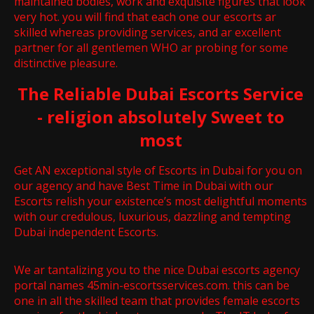
maintained bodies, work and exquisite figures that look
very hot. you will find that each one our escorts ar
skilled whereas providing services, and ar excellent
partner for all gentlemen WHO ar probing for some
distinctive pleasure.
The Reliable Dubai Escorts Service
- religion absolutely Sweet to
most
Get AN exceptional style of Escorts in Dubai for you on
our agency and have Best Time in Dubai with our
Escorts relish your existence’s most delightful moments
with our credulous, luxurious, dazzling and tempting
Dubai independent Escorts.
We ar tantalizing you to the nice Dubai escorts agency
portal names 45min-escortsservices.com. this can be
one in all the skilled team that provides female escorts