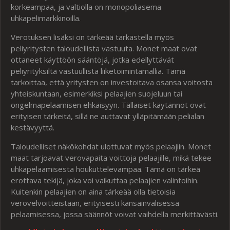
korkeampaa, ja valtiolla on monopoliasema
uhkapelimarkkinoilla.
Verotuksen lisäksi on tärkeää tarkastella myös
peliyritysten taloudellista vastuuta. Monet maat ovat
ottaneet käyttöön sääntöjä, jotka edellyttävät
peliyrityksiltä vastuullista liiketoimintamallia. Tämä
tarkoittaa, että yritysten on investoitava osansa voitosta
yhteiskuntaan, esimerkiksi pelaajien suojeluun tai
ongelmapelaamisen ehkäisyyn. Tällaiset käytännöt ovat
erityisen tärkeitä, sillä ne auttavat ylläpitämään pelialan
kestävyyttä.
Taloudelliset näkökohdat ulottuvat myös pelaajiin. Monet
maat tarjoavat verovapaita voittoja pelaajille, mikä tekee
uhkapelaamisesta houkuttelevampaa. Tämä on tärkeä
erottava tekijä, joka voi vaikuttaa pelaajien valintoihin.
Kuitenkin pelaajien on aina tärkeää olla tietoisia
verovelvoitteistaan, erityisesti kansainvälisessä
pelaamisessa, jossa säännöt voivat vaihdella merkittävästi.