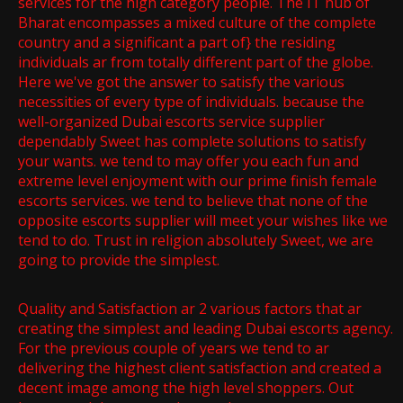
services for the high category people. The IT hub of
Bharat encompasses a mixed culture of the complete
country and a significant a part of} the residing
individuals ar from totally different part of the globe.
Here we've got the answer to satisfy the various
necessities of every type of individuals. because the
well-organized Dubai escorts service supplier
dependably Sweet has complete solutions to satisfy
your wants. we tend to may offer you each fun and
extreme level enjoyment with our prime finish female
escorts services. we tend to believe that none of the
opposite escorts supplier will meet your wishes like we
tend to do. Trust in religion absolutely Sweet, we are
going to provide the simplest.
Quality and Satisfaction ar 2 various factors that ar
creating the simplest and leading Dubai escorts agency.
For the previous couple of years we tend to ar
delivering the highest client satisfaction and created a
decent image among the high level shoppers. Out