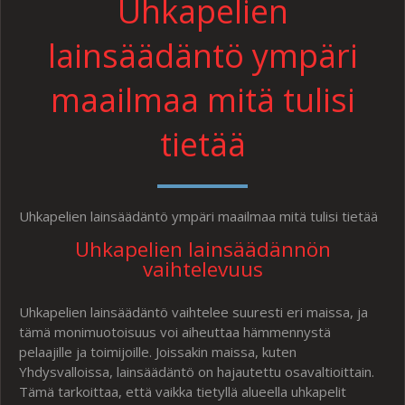
Uhkapelien
lainsäädäntö ympäri
maailmaa mitä tulisi
tietää
Uhkapelien lainsäädäntö ympäri maailmaa mitä tulisi tietää
Uhkapelien lainsäädännön
vaihtelevuus
Uhkapelien lainsäädäntö vaihtelee suuresti eri maissa, ja
tämä monimuotoisuus voi aiheuttaa hämmennystä
pelaajille ja toimijoille. Joissakin maissa, kuten
Yhdysvalloissa, lainsäädäntö on hajautettu osavaltioittain.
Tämä tarkoittaa, että vaikka tietyllä alueella uhkapelit