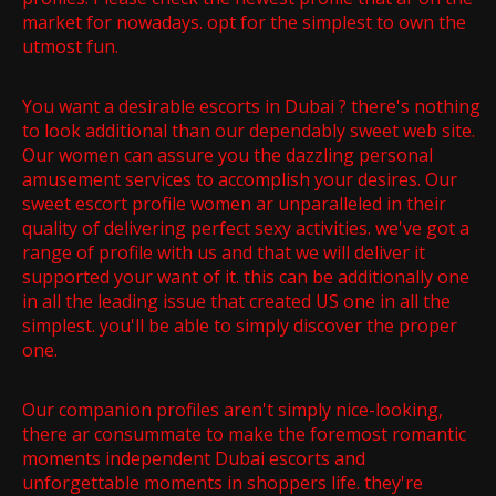
market for nowadays. opt for the simplest to own the
utmost fun.
You want a desirable escorts in Dubai ? there's nothing
to look additional than our dependably sweet web site.
Our women can assure you the dazzling personal
amusement services to accomplish your desires. Our
sweet escort profile women ar unparalleled in their
quality of delivering perfect sexy activities. we've got a
range of profile with us and that we will deliver it
supported your want of it. this can be additionally one
in all the leading issue that created US one in all the
simplest. you'll be able to simply discover the proper
one.
Our companion profiles aren't simply nice-looking,
there ar consummate to make the foremost romantic
moments independent Dubai escorts and
unforgettable moments in shoppers life. they're