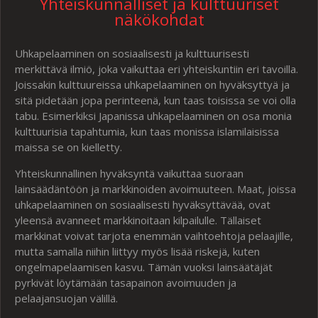
Yhteiskunnalliset ja kulttuuriset
näkökohdat
Uhkapelaaminen on sosiaalisesti ja kulttuurisesti
merkittävä ilmiö, joka vaikuttaa eri yhteiskuntiin eri tavoilla.
Joissakin kulttuureissa uhkapelaaminen on hyväksyttyä ja
sitä pidetään jopa perinteenä, kun taas toisissa se voi olla
tabu. Esimerkiksi Japanissa uhkapelaaminen on osa monia
kulttuurisia tapahtumia, kun taas monissa islamilaisissa
maissa se on kielletty.
Yhteiskunnallinen hyväksyntä vaikuttaa suoraan
lainsäädäntöön ja markkinoiden avoimuuteen. Maat, joissa
uhkapelaaminen on sosiaalisesti hyväksyttävää, ovat
yleensä avanneet markkinoitaan kilpailulle. Tällaiset
markkinat voivat tarjota enemmän vaihtoehtoja pelaajille,
mutta samalla niihin liittyy myös lisää riskejä, kuten
ongelmapelaamisen kasvu. Tämän vuoksi lainsäätäjät
pyrkivät löytämään tasapainon avoimuuden ja
pelaajansuojan välillä.