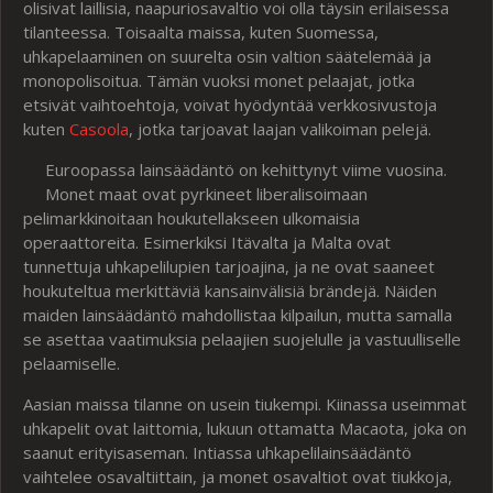
olisivat laillisia, naapuriosavaltio voi olla täysin erilaisessa
tilanteessa. Toisaalta maissa, kuten Suomessa,
uhkapelaaminen on suurelta osin valtion säätelemää ja
monopolisoitua. Tämän vuoksi monet pelaajat, jotka
etsivät vaihtoehtoja, voivat hyödyntää verkkosivustoja
kuten
Casoola
, jotka tarjoavat laajan valikoiman pelejä.
Euroopassa lainsäädäntö on kehittynyt viime vuosina.
Monet maat ovat pyrkineet liberalisoimaan
pelimarkkinoitaan houkutellakseen ulkomaisia
operaattoreita. Esimerkiksi Itävalta ja Malta ovat
tunnettuja uhkapelilupien tarjoajina, ja ne ovat saaneet
houkuteltua merkittäviä kansainvälisiä brändejä. Näiden
maiden lainsäädäntö mahdollistaa kilpailun, mutta samalla
se asettaa vaatimuksia pelaajien suojelulle ja vastuulliselle
pelaamiselle.
Aasian maissa tilanne on usein tiukempi. Kiinassa useimmat
uhkapelit ovat laittomia, lukuun ottamatta Macaota, joka on
saanut erityisaseman. Intiassa uhkapelilainsäädäntö
vaihtelee osavaltiittain, ja monet osavaltiot ovat tiukkoja,