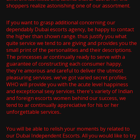
shoppers realize astonishing one of our assortment.
If you want to grasp additional concerning our
dependably Dubai escorts agency, be happy to contact
the higher than shown range. thus justify you what
quite service we tend to are giving and provides you the
small print of the personalities and their descriptions.
The princesses ar continually ready to serve with a
guarantee of constructing each consumer happy.
they're amorous and careful to deliver the utmost
pleasuring services. we've got varied secret profiles
WHO will provide you with the acute level happiness
and exceptional sexy services. there's variety of Indian
and foreign escorts women behind our success, we
tend to ar continually appreciative for his or her
unforgettable services..
You will be able to relish your moments by related to
our Dubai Independent Escorts. All you would like to try