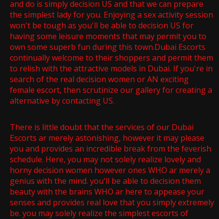
and do is simply decision US and that we can prepare
the simplest lady for you. Enjoying a sex activity session
won't be tough as you'll be able to decision US for
having some leisure moments that may permit you to
own some superb fun during this town.Dubai Escorts
continually welcome to their shoppers and permit them
to relish with the attractive models in Dubai. If you're in
search of the real decision women or AN exciting
female escort, then scrutinize our gallery for creating a
alternative by contacting US.
There is little doubt that the services of our Dubai
Escorts ar merely astonishing, however it may please
you and provides an incredible break from the feverish
schedule. Here, you may not solely realize lovely and
horny decision women however ones WHO ar merely a
genius with the mind. you'll be able to decision them
beauty with the brains WHO ar here to appease your
senses and provides real love that you simply extremely
be. you may solely realize the simplest escorts of