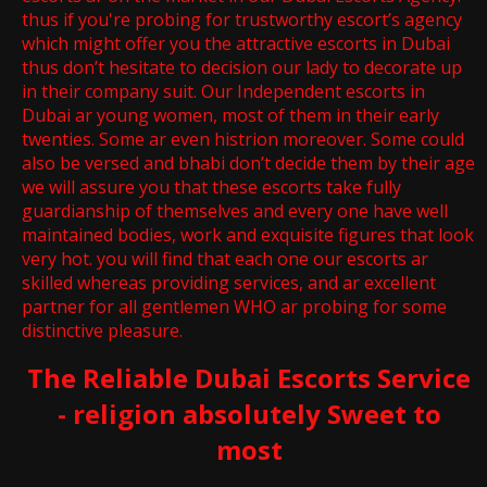
thus if you're probing for trustworthy escort’s agency
which might offer you the attractive escorts in Dubai
thus don’t hesitate to decision our lady to decorate up
in their company suit. Our Independent escorts in
Dubai ar young women, most of them in their early
twenties. Some ar even histrion moreover. Some could
also be versed and bhabi don’t decide them by their age
we will assure you that these escorts take fully
guardianship of themselves and every one have well
maintained bodies, work and exquisite figures that look
very hot. you will find that each one our escorts ar
skilled whereas providing services, and ar excellent
partner for all gentlemen WHO ar probing for some
distinctive pleasure.
The Reliable Dubai Escorts Service
- religion absolutely Sweet to
most