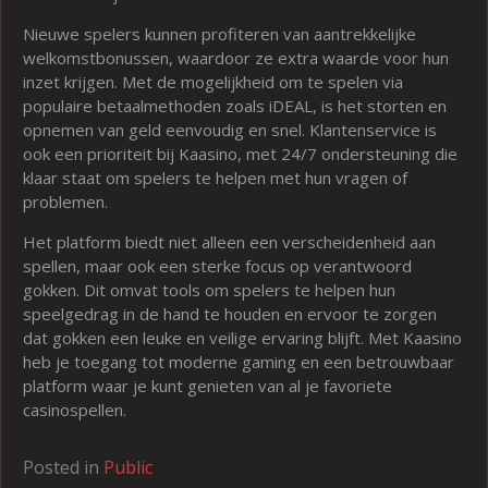
Nieuwe spelers kunnen profiteren van aantrekkelijke
welkomstbonussen, waardoor ze extra waarde voor hun
inzet krijgen. Met de mogelijkheid om te spelen via
populaire betaalmethoden zoals iDEAL, is het storten en
opnemen van geld eenvoudig en snel. Klantenservice is
ook een prioriteit bij Kaasino, met 24/7 ondersteuning die
klaar staat om spelers te helpen met hun vragen of
problemen.
Het platform biedt niet alleen een verscheidenheid aan
spellen, maar ook een sterke focus op verantwoord
gokken. Dit omvat tools om spelers te helpen hun
speelgedrag in de hand te houden en ervoor te zorgen
dat gokken een leuke en veilige ervaring blijft. Met Kaasino
heb je toegang tot moderne gaming en een betrouwbaar
platform waar je kunt genieten van al je favoriete
casinospellen.
Posted in
Public