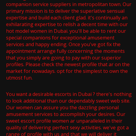
companion service suppliers in metropolitan town. Our
primary mission is to deliver the superlative sensual
expertise and build each client glad. it's continually an
exhilarating expertise to relish a decent time with our
hot model women in Dubai. you'll be able to rent our
special companions for exceptional amusement
services and happy ending. Once you've got fix the
appointment arrange fully concerning the moments
that you simply are going to pay with our superior
profiles. Please check the newest profile that ar on the
market for nowadays. opt for the simplest to own the
utmost fun.
You want a desirable escorts in Dubai ? there's nothing
to look additional than our dependably sweet web site.
Our women can assure you the dazzling personal
amusement services to accomplish your desires. Our
sweet escort profile women ar unparalleled in their
quality of delivering perfect sexy activities. we've got a
range of profile with us and that we will deliver it