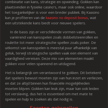
combinatie van kans, strategie en opwinding. Gokken kan
plaatsvinden in fysieke casino’s, maar ook online, waardoor
het toegankelijker is voor een breder publiek. Bij Kaasino
kun je profiteren van de
kaasino no deposit bonus
, wat
een uitstekende kans biedt voor nieuwe spelers.
In de basis zijn er verschillende vormen van gokken,
variërend van kansspelen zoals dobbelsteenrollen en
roulette tot meer strategische spellen zoals poker. De
uitkomst van kansspelen is meestal puur afhankelijk van
geluk, terwijl strategische spellen vaak een element van
vaardigheid vereisen. Deze mix van elementen maakt
gokken voor velen spannend en uitdagend.
Het is belangrijk om verantwoord te gokken. Dit betekent
dat spelers bewust moeten zijn van hun inzet en verliezen,
en dat ze altijd binnen hun financiële mogelijkheden
moeten blijven. Gokken kan leuk zijn, maar kan ook leiden
tot verslaving, dus het is essentieel om met mate te
spelen en hulp te zoeken als dat nodig is.
Soorten gokspellen