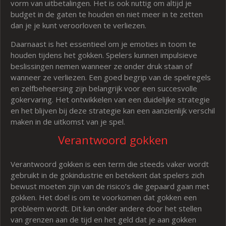
vorm van uitbetalingen. Het is ook nuttig om altijd je
budget in de gaten te houden en niet meer in te zetten
dan je je kunt veroorloven te verliezen.
Daarnaast is het essentieel om je emoties in toom te
houden tijdens het gokken. Spelers kunnen impulsieve
beslissingen nemen wanneer ze onder druk staan of
wanneer ze verliezen. Een goed begrip van de spelregels
en zelfbeheersing zijn belangrijk voor een succesvolle
gokervaring. Het ontwikkelen van een duidelijke strategie
en het blijven bij deze strategie kan een aanzienlijk verschil
maken in de uitkomst van je spel.
Verantwoord gokken
Verantwoord gokken is een term die steeds vaker wordt
gebruikt in de gokindustrie en betekent dat spelers zich
bewust moeten zijn van de risico’s die gepaard gaan met
gokken. Het doel is om te voorkomen dat gokken een
probleem wordt. Dit kan onder andere door het stellen
van grenzen aan de tijd en het geld dat je aan gokken