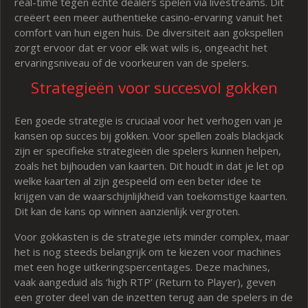
real-time tegen echte dealers spelen via livestreams. Dit
creëert een meer authentieke casino-ervaring vanuit het
comfort van hun eigen huis. De diversiteit aan gokspellen
zorgt ervoor dat er voor elk wat wils is, ongeacht het
ervaringsniveau of de voorkeuren van de spelers.
Strategieën voor succesvol gokken
Een goede strategie is cruciaal voor het verhogen van je
kansen op succes bij gokken. Voor spellen zoals blackjack
zijn er specifieke strategieën die spelers kunnen helpen,
zoals het bijhouden van kaarten. Dit houdt in dat je let op
welke kaarten al zijn gespeeld om een beter idee te
krijgen van de waarschijnlijkheid van toekomstige kaarten.
Dit kan de kans op winnen aanzienlijk vergroten.
Voor gokkasten is de strategie iets minder complex, maar
het is nog steeds belangrijk om te kiezen voor machines
met een hoge uitkeringspercentages. Deze machines,
vaak aangeduid als ‘high RTP’ (Return to Player), geven
een groter deel van de inzetten terug aan de spelers in de