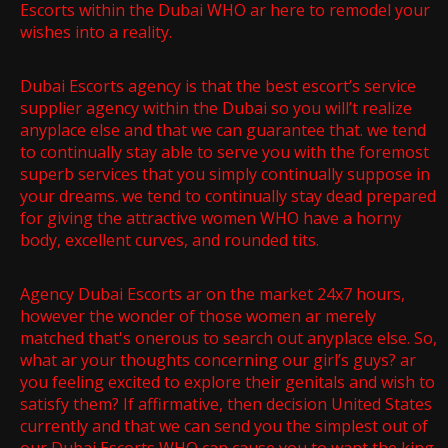
Escorts within the Dubai WHO ar here to remodel your
wishes into a reality.
Dubai Escorts agency is that the best escort’s service
supplier agency within the Dubai so you will’t realize
anyplace else and that we can guarantee that. we tend
to continually stay able to serve you with the foremost
superb services that you simply continually suppose in
your dreams. we tend to continually stay dead prepared
for giving the attractive women WHO have a horny
body, excellent curves, and rounded tits.
Agency Dubai Escorts ar on the market 24x7 hours,
however the wonder of those women ar merely
matched that's onerous to search out anyplace else. So,
what ar your thoughts concerning our girl’s guys? ar
you feeling excited to explore their genitals and wish to
satisfy them? If affirmative, then decision United States
currently and that we can send you the simplest out of