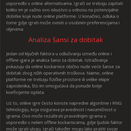
usporedbi s online alternativama. Igrači se trebaju zapitati
koliko im je važno ovo iskustvo u odnosu na potencijalne
dobitke koje nude online platforme. U konačnici, odluka o
tome gdje igrati može ovisiti o osobnim preferencijama i
ciljevima.
Analiza šansi za dobitak
Jedan od ključnih faktora u odlučivanju između online i
offline igara je analiza šansi za dobitak. Istraživanja
pokazuju da online kockarnice obično nude veće šanse za
dobitak zbog nižih operativnih troškova. Naime, online
platforme ne trebaju fizičke prostore ili velike ekipe
zaposlenika, što im omogućava da ponude bolje
koeficijente isplata.
Uz to, online igre često koriste napredne algoritme i RNG
tehnologiju, koja osigurava pravednost i nasumičnost u
igrama. Ovo može rezultirati pravednijim igrama u
usporedbi s nekim offline kockarnicama, gdje ljudski faktor
može igrati ulogu. Igrači također mogu lako pratiti svoje