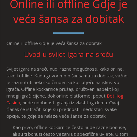
Online ili offline Gdje je
veća šansa za dobitak
Online ili offline Gdje je veća šansa za dobitak
Uvod u svijet igara na sreću
Svijet igara na sreću nudi razne mogućnosti, kako online,
tako i offline. Kada govorimo o šansama za dobitak, važno
je razmotriti nekoliko čimbenika koji utječu na iskustvo
igrača. Offline kockarnice pružaju društveni aspekt koji
mnogi igrači cijene, dok online platforme, poput
BetHog
Casino
, nude udobnost igranja iz vlastitog doma. Ovaj
članak će istražiti koje su prednosti i nedostaci svake
opcije, te gdje se nalaze veće šanse za dobitak.
Kao prvo, offline kockarnice često nude razne bonuse,
ali su ti bonusi često vezani uz specifične uvjete. U tom