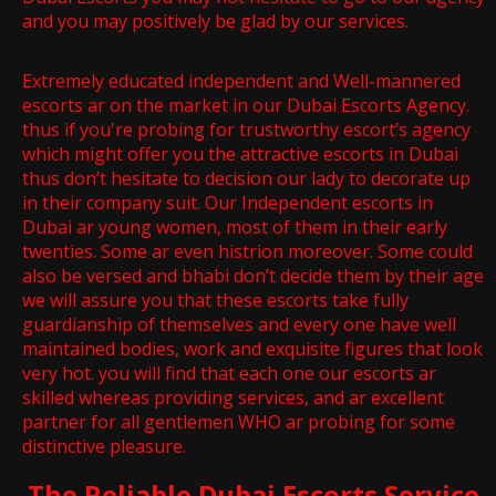
and you may positively be glad by our services.
Extremely educated independent and Well-mannered
escorts ar on the market in our Dubai Escorts Agency.
thus if you're probing for trustworthy escort’s agency
which might offer you the attractive escorts in Dubai
thus don’t hesitate to decision our lady to decorate up
in their company suit. Our Independent escorts in
Dubai ar young women, most of them in their early
twenties. Some ar even histrion moreover. Some could
also be versed and bhabi don’t decide them by their age
we will assure you that these escorts take fully
guardianship of themselves and every one have well
maintained bodies, work and exquisite figures that look
very hot. you will find that each one our escorts ar
skilled whereas providing services, and ar excellent
partner for all gentlemen WHO ar probing for some
distinctive pleasure.
The Reliable Dubai Escorts Service