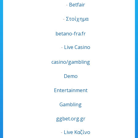
-
Betfair
-
Στοίχημα
betano-fra.fr
-
Live Casino
casino/gambling
Demo
Entertainment
Gambling
ggbet.org.gr
-
Live Καζίνο