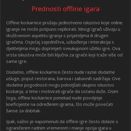
Prednosti offline igara
Offline kockarnice pružaju jedinstveno iskustvo koje online
igranje ne može potpuno replicirati. Mnogi igrači uživaju u
društvenom aspektu igranja s prijateljima ili drugim
igračima. Osjećaj zajedništva, uzbuđenja i interakcija s
djeliteljima mogu doprinijeti sveukupnom užitku igre. Ova
vrsta iskustva može biti ključna za igrače koji traže više od
same igre.
Dodatno, offline kockarnice često nude razne dodatne
usluge, poput restorana, barova i zabavnih sadržaja. Ove
dodatne pogodnosti mogu poboljšati ukupno iskustvo
kockanja, a time i motivirati igrače da ostanu duže. Osim
toga, offline kockarnice ponekad nude povoljnije
koeficijente na određenim igrama, što može povećati
šanse za dobitak.
Ipak, važno je napomenuti da offline igre često dolaze s
ograničenim radnim vremenom i manje opcija igara u