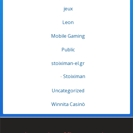
jeux
Leon
Mobile Gaming
Public
stoiximan-el.gr
-
Stoiximan
Uncategorized
Winnita Casinò