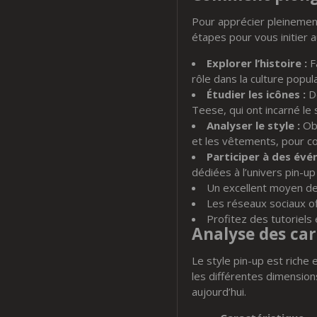
Pour apprécier pleinement
étapes pour vous initier 
Explorer l’histoire :
Fa
rôle dans la culture popula
Étudier les icônes :
Dé
Teese, qui ont incarné le 
Analyser le style :
Obs
et les vêtements, pour co
Participer à des évé
dédiées à l’univers pin-u
Un excellent moyen de c
Les réseaux sociaux of
Profitez des tutoriels
Analyse des car
Le style pin-up est riche 
les différentes dimensio
aujourd’hui.