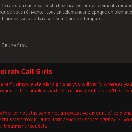
r le rétro ou que vous souhaitiez incorporer des éléments moder
rmet de vous réinventer tout en célébrant une époque emblématiq
et laissez-vous séduire par son charme intemporel.
e the first.
eirah Call Girls
n't simply a standard girls as you will verify whereas you 
 women ar the simplest partner for any gentleman WHO is sim
hether or not stay same not an excessive amount of cold and
ely thus visit to our Dubai Independent Escorts agency. All 
al treatment requests.