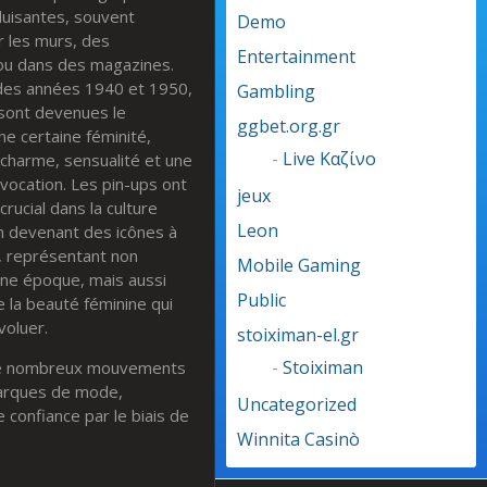
uisantes, souvent
Demo
r les murs, des
Entertainment
 ou dans des magazines.
 des années 1940 et 1950,
Gambling
sont devenues le
ggbet.org.gr
e certaine féminité,
-
Live Καζίνο
charme, sensualité et une
vocation. Les pin-ups ont
jeux
crucial dans la culture
Leon
en devenant des icônes à
, représentant non
Mobile Gaming
ne époque, mais aussi
Public
e la beauté féminine qui
voluer.
stoiximan-el.gr
-
Stoiximan
ns de nombreux mouvements
marques de mode,
Uncategorized
 confiance par le biais de
Winnita Casinò