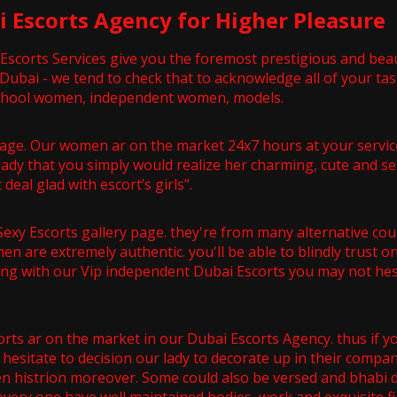
 Escorts Agency for Higher Pleasure
 Escorts Services give you the foremost prestigious and b
in Dubai - we tend to check that to acknowledge all of your 
 school women, independent women, models.
ge. Our women ar on the market 24x7 hours at your services a
 lady that you simply would realize her charming, cute and se
eal glad with escort’s girls”.
Sexy Escorts gallery page. they're from many alternative cou
en are extremely authentic. you'll be able to blindly trust 
ing with our Vip independent Dubai Escorts you may not hesi
s ar on the market in our Dubai Escorts Agency. thus if yo
t hesitate to decision our lady to decorate up in their comp
n histrion moreover. Some could also be versed and bhabi do