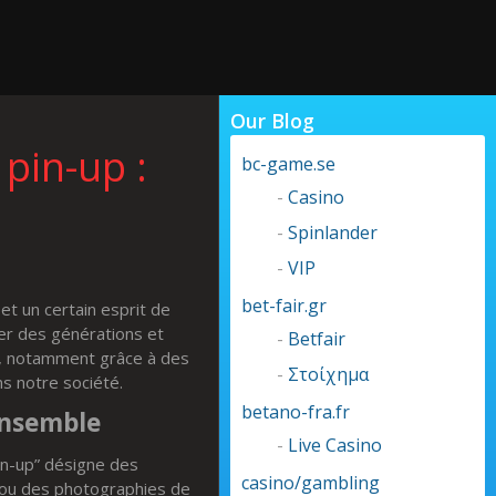
Our Blog
 pin-up :
bc-game.se
-
Casino
-
Spinlander
-
VIP
bet-fair.gr
et un certain esprit de
ver des générations et
-
Betfair
n, notamment grâce à des
-
Στοίχημα
ns notre société.
betano-fra.fr
ensemble
-
Live Casino
in-up” désigne des
casino/gambling
s ou des photographies de