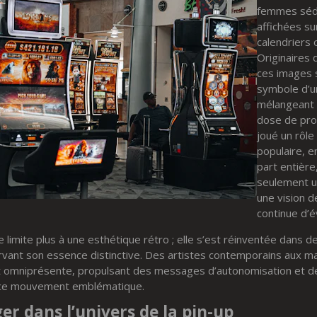
femmes séd
affichées su
calendriers
Originaires
ces images 
symbole d’un
mélangeant 
dose de pro
joué un rôle 
populaire, 
part entière
seulement u
une vision d
continue d’é
 se limite plus à une esthétique rétro ; elle s’est réinventée da
vant son essence distinctive. Des artistes contemporains aux 
est omniprésente, propulsant des messages d’autonomisation et de
e ce mouvement emblématique.
 dans l’univers de la pin-up