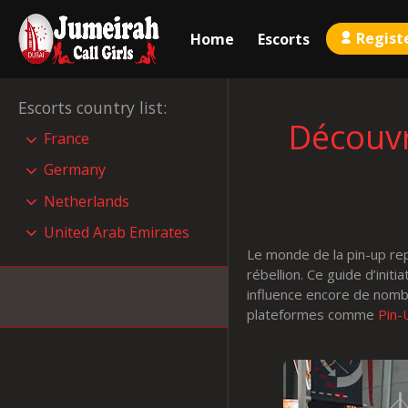
Regist
Home
Escorts
Escorts country list
:
Découvre
France
Germany
Netherlands
United Arab Emirates
Le monde de la pin-up rep
rébellion. Ce guide d’ini
influence encore de nomb
plateformes comme
Pin-