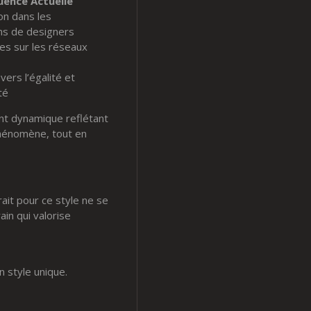
luence Actuelle
ion dans les
ons de designers
s sur les réseaux
vers l’égalité et
ité
ent dynamique reflétant
phénomène, tout en
rait pour ce style ne se
in qui valorise
 style unique.