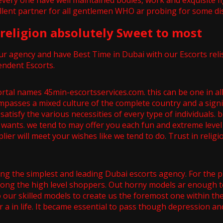
very one have well maintained bodies, work and exquisite fig
ellent partner for all gentlemen WHO ar probing for some dis
- religion absolutely Sweet to most
our agency and have Best Time in Dubai with our Escorts rel
endent Escorts.
rtal names 45min-escortsservices.com. this can be one in all
asses a mixed culture of the complete country and a signific
satisfy the various necessities of every type of individuals.
wants. we tend to may offer you each fun and extreme level 
lier will meet your wishes like we tend to do. Trust in relig
ting the simplest and leading Dubai escorts agency. For the 
 among the high level shoppers. Out horny models ar enoug
o our skilled models to create us the foremost one within the
er a in life. It became essential to pass though depression a