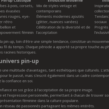
Pin-up Classique
Évolution Moderne
Inf
bes à pois, corsets,
Mix de styles vintage et
Inspirat
pes évasées
contemporains
collecti
vres rouges, eye-
Éléments modernes ajoutés
Tendance
ner rétro
(glitter, nuances variées)
sociaux
bellion et
Célébration de la diversité et de
Progrès 
powerment féminin
l’acceptation
l’inclusiv
la pin-up, loin d’être une simple tendance, constitue un mouvem
 au fil du temps. Chaque période a apporté sa propre touche au 
s racines historiques.
univers pin-up
re une multitude d’avantages, tant esthétiques que culturels. L’att
e pour le passé, mais s’inscrit également dans un cadre contempora
t la confiance en soi.
fiance en soi grâce à l’acceptation de sa propre image.
e et l’expression personnelle, permettant à chacun de trouver son
présentation féminine dans la culture populaire.
 un réseau de passionnés partageant les mêmes intérêts.