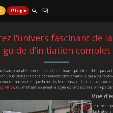
er
Login
z l’univers fascinant de la
guide d’initiation complet
résente un phénomène culturel fascinant qui allie esthétique, art 
tiation vous plongera dans cet univers emblématique qui a su capti
reux domaines tels que la mode, le cinéma, et l’art contemporai
Up Africa
, qui mettent en avant le style et l’impact des pin-ups da
Vue d’
Le terme “p
illustration