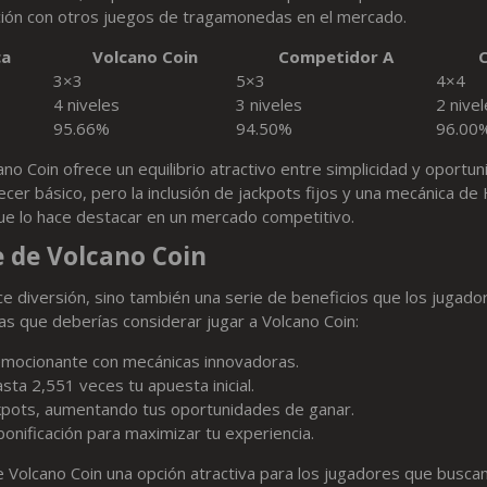
ión con otros juegos de tragamonedas en el mercado.
ca
Volcano Coin
Competidor A
3×3
5×3
4×4
4 niveles
3 niveles
2 nive
95.66%
94.50%
96.00
 Coin ofrece un equilibrio atractivo entre simplicidad y oportun
er básico, pero la inclusión de jackpots fijos y una mecánica de
que lo hace destacar en un mercado competitivo.
e de Volcano Coin
ce diversión, sino también una serie de beneficios que los jugado
as que deberías considerar jugar a Volcano Coin:
emocionante con mecánicas innovadoras.
sta 2,551 veces tu apuesta inicial.
ckpots, aumentando tus oportunidades de ganar.
nificación para maximizar tu experiencia.
 Volcano Coin una opción atractiva para los jugadores que busca