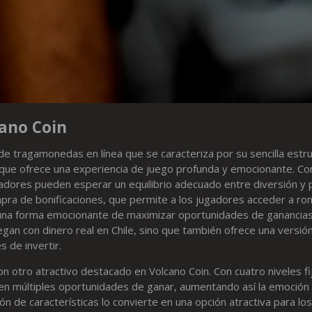
cano Coin
de tragamonedas en línea que se caracteriza por su sencilla estr
 que ofrece una experiencia de juego profunda y emocionante. Con
adores pueden esperar un equilibrio adecuado entre diversión y p
ra de bonificaciones, que permite a los jugadores acceder a ron
 una forma emocionante de maximizar oportunidades de ganancias
egan con dinero real en Chile, sino que también ofrece una versión
 de invertir.
n otro atractivo destacado en Volcano Coin. Con cuatro niveles fij
en múltiples oportunidades de ganar, aumentando así la emoción y
ón de características lo convierte en una opción atractiva para lo