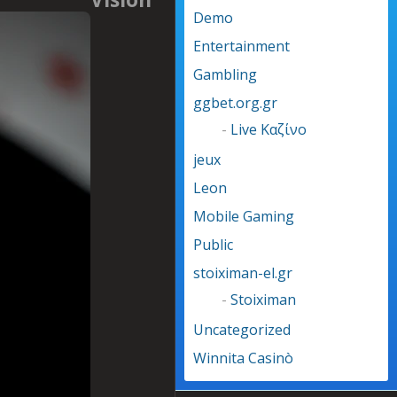
Demo
Entertainment
Gambling
ggbet.org.gr
-
Live Καζίνο
jeux
Leon
Mobile Gaming
Public
stoiximan-el.gr
-
Stoiximan
Uncategorized
Winnita Casinò