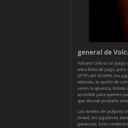
general de Vol
Volcano Coin es un juego 
única línea de pago, pero
(RTP) del 95.66%, los jug
Además, la opción de comp
veces la apuesta, brinda
accesible para quienes ju
que desean probarlo antes
Los niveles de jackpots so
Grand, los jugadores tien
ganancias. Esta combinaci