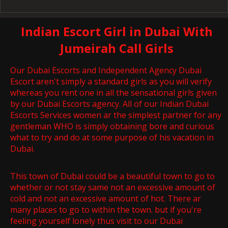
Indian Escort Girl in Dubai With
Jumeirah Call Girls
Our Dubai Escorts and Independent Agency Dubai
Escort aren't simply a standard girls as you will verify
whereas you rent one in all the sensational girls given
by our Dubai Escorts agency. All of our Indian Dubai
Escorts Services women ar the simplest partner for any
gentleman WHO is simply obtaining bore and curious
what to try and do at some purpose of his vacation in
Dubai.
This town of Dubai could be a beautiful town to go to
whether or not stay same not an excessive amount of
cold and not an excessive amount of hot. There ar
many places to go to within the town. but if you're
feeling yourself lonely thus visit to our Dubai