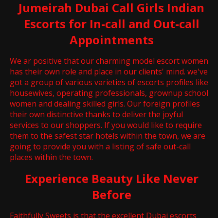
Jumeirah Dubai Call Girls Indian
Escorts for In-call and Out-call
Appointments
We ar positive that our charming model escort women
has their own role and place in our clients' mind. we've
got a group of various varieties of escorts profiles like
housewives, operating professionals, grownup school
women and dealing skilled girls. Our foreign profiles
their own distinctive thanks to deliver the joyful
services to our shoppers. If you would like to require
them to the safest star hotels within the town, we are
going to provide you with a listing of safe out-call
places within the town.
Experience Beauty Like Never
Before
Faithfully Sweets is that the excellent Dubai escorts