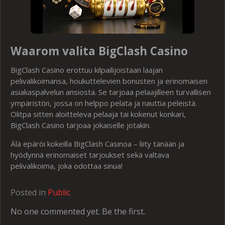
Waarom valita BigClash Casino
BigClash Casino erottuu kilpailijoistaan laajan
pelivalikoimansa, houkuttelevien bonusten ja erinomaisen
asiakaspalvelun ansiosta. Se tarjoaa pelaajilleen turvallisen
ympäristön, jossa on helppo pelata ja nauttia peleistä.
Olitpa sitten aloitteleva pelaaja tai kokenut konkari,
BigClash Casino tarjoaa jokaiselle jotakin.
Älä epäröi kokeilla BigClash Casinoa – liity tänään ja
hyödynnä erinomaiset tarjoukset sekä valtava
pelivalikoima, joka odottaa sinua!
Posted in
Public
No one commented yet. Be the first.