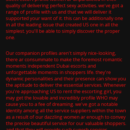
quality of delivering perfect sexy activities. we've got a
range of profile with us and that we will deliver it
supported your want of it. this can be additionally one
in all the leading issue that created US one in all the
simplest. you'll be able to simply discover the proper
one.
Our companion profiles aren't simply nice-looking,
there ar consummate to make the foremost romantic
moments independent Dubai escorts and
unforgettable moments in shoppers life. they're
dynamic personalities and their presence can show you
the aptitude to deliver the essential services. Whenever
you're approaching US to rent the escorting girl, you
may get the lovable and incredibly profile WHO may
cause you to a fee of dreaming. we've got a notable
identity among all the service suppliers within the town
as a result of our dazzling women ar enough to convey
the precise beautiful service for our valuable shoppers.
and that they will provide such superb services