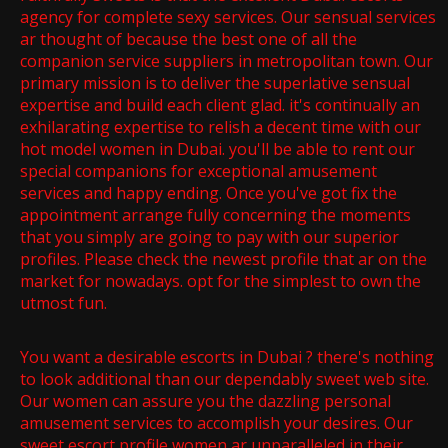
agency for complete sexy services. Our sensual services
ar thought of because the best one of all the
companion service suppliers in metropolitan town. Our
primary mission is to deliver the superlative sensual
expertise and build each client glad. it's continually an
exhilarating expertise to relish a decent time with our
hot model women in Dubai. you'll be able to rent our
special companions for exceptional amusement
services and happy ending. Once you've got fix the
appointment arrange fully concerning the moments
that you simply are going to pay with our superior
profiles. Please check the newest profile that ar on the
market for nowadays. opt for the simplest to own the
utmost fun.
You want a desirable escorts in Dubai ? there's nothing
to look additional than our dependably sweet web site.
Our women can assure you the dazzling personal
amusement services to accomplish your desires. Our
sweet escort profile women ar unparalleled in their