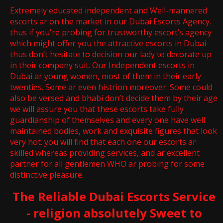
Extremely educated independent and Well-mannered
escorts ar on the market in our Dubai Escorts Agency.
thus if you're probing for trustworthy escort’s agency
which might offer you the attractive escorts in Dubai
thus don’t hesitate to decision our lady to decorate up
in their company suit. Our Independent escorts in
Dubai ar young women, most of them in their early
twenties. Some ar even histrion moreover. Some could
also be versed and bhabi don’t decide them by their age
we will assure you that these escorts take fully
guardianship of themselves and every one have well
maintained bodies, work and exquisite figures that look
very hot. you will find that each one our escorts ar
skilled whereas providing services, and ar excellent
partner for all gentlemen WHO ar probing for some
distinctive pleasure.
The Reliable Dubai Escorts Service
- religion absolutely Sweet to