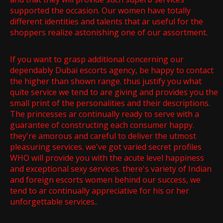
supported the occasion. Our women have totally
different identities and talents that ar useful for the
shoppers realize astonishing one of our assortment.
If you want to grasp additional concerning our
dependably Dubai escorts agency, be happy to contact
the higher than shown range. thus justify you what
quite service we tend to are giving and provides you the
small print of the personalities and their descriptions.
The princesses ar continually ready to serve with a
guarantee of constructing each consumer happy.
they're amorous and careful to deliver the utmost
pleasuring services. we've got varied secret profiles
WHO will provide you with the acute level happiness
and exceptional sexy services. there's variety of Indian
and foreign escorts women behind our success, we
tend to ar continually appreciative for his or her
unforgettable services..