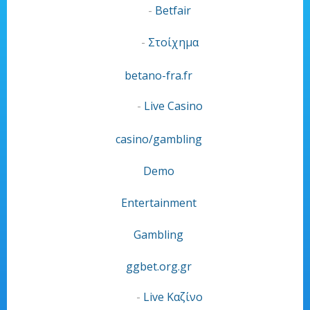
-
Betfair
-
Στοίχημα
betano-fra.fr
-
Live Casino
casino/gambling
Demo
Entertainment
Gambling
ggbet.org.gr
-
Live Καζίνο