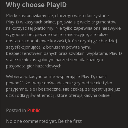
Why choose PlayID
Kiedy zastanawiamy się, dlaczego warto korzystać z
PlayID w kasynach online, pojawia się wiele argumentów
na korzyść tej platformy. Nie tylko zapewnia ona niezwykle
wygodne i bezpieczne opcje transakcyjne, ale także
dostarcza dodatkowe korzyści, które czynią grę bardziej
satysfakcjonującą. Z bonusami powitalnymi,
bezpieczeństwem danych oraz szybkimi wypłatami, PlayID
staje się niezastąpionym narzędziem dla każdego
pasjonata gier hazardowych.
Wybierając kasyno online wspierające PlayID, masz
pewność, że twoje doświadczenie gry będzie nie tylko
przyjemne, ale i bezpieczne. Nie czekaj, zarejestruj się już
dziś i odkryj świat emocji, które oferują kasyna online!
Posted in
Public
No one commented yet. Be the first.