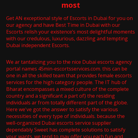
most
Get AN exceptional style of Escorts in Dubai for you on
our agency and have Best Time in Dubai with our
Escorts relish your existence’s most delightful moments
with our credulous, luxurious, dazzling and tempting
Dubai independent Escorts.
We ar tantalizing you to the nice Dubai escorts agency
portal names 45min-escortsservices.com. this can be
one in all the skilled team that provides female escorts
services for the high category people. The IT hub of
Bharat encompasses a mixed culture of the complete
country and a significant a part of} the residing
individuals ar from totally different part of the globe.
Here we've got the answer to satisfy the various
necessities of every type of individuals. because the
well-organized Dubai escorts service supplier
dependably Sweet has complete solutions to satisfy
your wants. we tend to may offer you each fun and