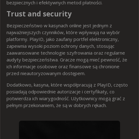
bezpiecznych i efektywnych metod płatności.
Trust and security
Bezpieczeństwo w kasynach online jest jednym z
najważniejszych czynników, które wpływają na wybór
platformy. PlayID, jako zaufany portfel elektroniczny,
zapewnia wysoki poziom ochrony danych, stosując
zaawansowane technologie szyfrowania oraz regularne
audyty bezpieczeństwa. Gracze mogą mieć pewność, że
ich informacje osobowe oraz finansowe są chronione
przed nieautoryzowanym dostępem.
Dodatkowo, kasyna, które współpracują z PlayID, często
posiadają odpowiednie autorizacje i certyfikaty, co
potwierdza ich wiarygodność. Użytkownicy mogą grać z
pełnym przekonaniem, że są w dobrych rękach.