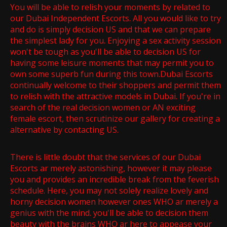
You will be able to relish your moments by related to
our Dubai Independent Escorts. All you would like to try
and do is simply decision US and that we can prepare
the simplest lady for you. Enjoying a sex activity session
won't be tough as you'll be able to decision US for
having some leisure moments that may permit you to
own some superb fun during this town.Dubai Escorts
continually welcome to their shoppers and permit them
to relish with the attractive models in Dubai. If you're in
search of the real decision women or AN exciting
female escort, then scrutinize our gallery for creating a
alternative by contacting US.
There is little doubt that the services of our Dubai
Escorts ar merely astonishing, however it may please
you and provides an incredible break from the feverish
schedule. Here, you may not solely realize lovely and
horny decision women however ones WHO ar merely a
genius with the mind. you'll be able to decision them
beauty with the brains WHO ar here to appease your