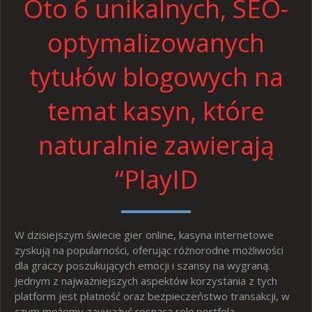
Oto 6 unikalnych, SEO-
optymalizowanych
tytułów blogowych na
temat kasyn, które
naturalnie zawierają
“PlayID
W dzisiejszym świecie gier online, kasyna internetowe
zyskują na popularności, oferując różnorodne możliwości
dla graczy poszukujących emocji i szansy na wygraną.
Jednym z najważniejszych aspektów korzystania z tych
platform jest płatność oraz bezpieczeństwo transakcji, w
czym możemy zauważyć rosnącą rolę portfela