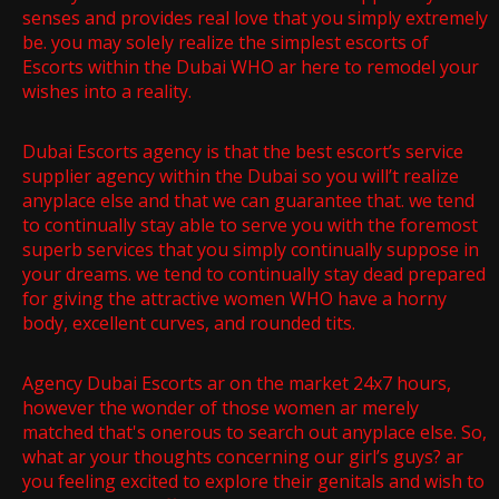
senses and provides real love that you simply extremely
be. you may solely realize the simplest escorts of
Escorts within the Dubai WHO ar here to remodel your
wishes into a reality.
Dubai Escorts agency is that the best escort’s service
supplier agency within the Dubai so you will’t realize
anyplace else and that we can guarantee that. we tend
to continually stay able to serve you with the foremost
superb services that you simply continually suppose in
your dreams. we tend to continually stay dead prepared
for giving the attractive women WHO have a horny
body, excellent curves, and rounded tits.
Agency Dubai Escorts ar on the market 24x7 hours,
however the wonder of those women ar merely
matched that's onerous to search out anyplace else. So,
what ar your thoughts concerning our girl’s guys? ar
you feeling excited to explore their genitals and wish to