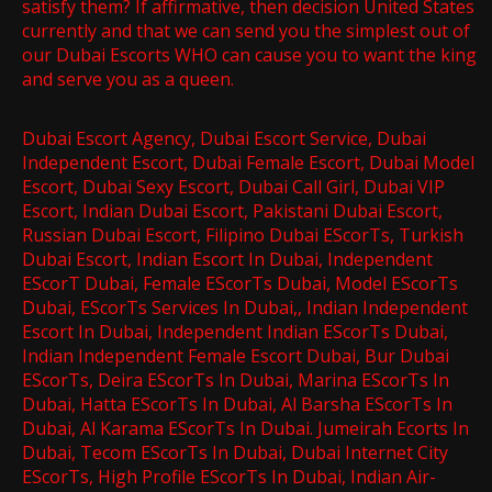
satisfy them? If affirmative, then decision United States
currently and that we can send you the simplest out of
our Dubai Escorts WHO can cause you to want the king
and serve you as a queen.
Dubai Escort Agency, Dubai Escort Service, Dubai
Independent Escort, Dubai Female Escort, Dubai Model
Escort, Dubai Sexy Escort, Dubai Call Girl, Dubai VIP
Escort, Indian Dubai Escort, Pakistani Dubai Escort,
Russian Dubai Escort, Filipino Dubai EScorTs, Turkish
Dubai Escort, Indian Escort In Dubai, Independent
EScorT Dubai, Female EScorTs Dubai, Model EScorTs
Dubai, EScorTs Services In Dubai,, Indian Independent
Escort In Dubai, Independent Indian EScorTs Dubai,
Indian Independent Female Escort Dubai, Bur Dubai
EScorTs, Deira EScorTs In Dubai, Marina EScorTs In
Dubai, Hatta EScorTs In Dubai, Al Barsha EScorTs In
Dubai, Al Karama EScorTs In Dubai. Jumeirah Ecorts In
Dubai, Tecom EScorTs In Dubai, Dubai Internet City
EScorTs, High Profile EScorTs In Dubai, Indian Air-