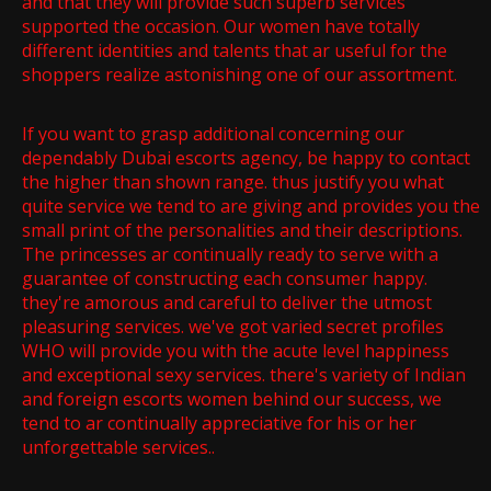
and that they will provide such superb services
supported the occasion. Our women have totally
different identities and talents that ar useful for the
shoppers realize astonishing one of our assortment.
If you want to grasp additional concerning our
dependably Dubai escorts agency, be happy to contact
the higher than shown range. thus justify you what
quite service we tend to are giving and provides you the
small print of the personalities and their descriptions.
The princesses ar continually ready to serve with a
guarantee of constructing each consumer happy.
they're amorous and careful to deliver the utmost
pleasuring services. we've got varied secret profiles
WHO will provide you with the acute level happiness
and exceptional sexy services. there's variety of Indian
and foreign escorts women behind our success, we
tend to ar continually appreciative for his or her
unforgettable services..