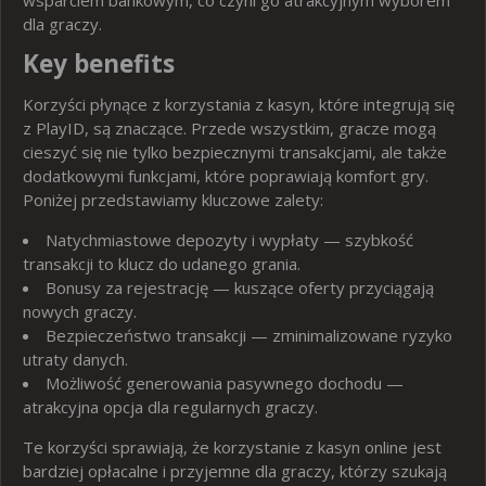
wsparciem bankowym, co czyni go atrakcyjnym wyborem
dla graczy.
Key benefits
Korzyści płynące z korzystania z kasyn, które integrują się
z PlayID, są znaczące. Przede wszystkim, gracze mogą
cieszyć się nie tylko bezpiecznymi transakcjami, ale także
dodatkowymi funkcjami, które poprawiają komfort gry.
Poniżej przedstawiamy kluczowe zalety:
Natychmiastowe depozyty i wypłaty — szybkość
transakcji to klucz do udanego grania.
Bonusy za rejestrację — kuszące oferty przyciągają
nowych graczy.
Bezpieczeństwo transakcji — zminimalizowane ryzyko
utraty danych.
Możliwość generowania pasywnego dochodu —
atrakcyjna opcja dla regularnych graczy.
Te korzyści sprawiają, że korzystanie z kasyn online jest
bardziej opłacalne i przyjemne dla graczy, którzy szukają