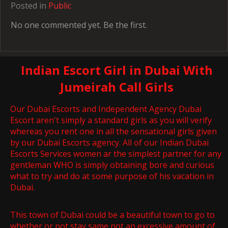
Posted in
Public
No one commented yet. Be the first.
Indian Escort Girl in Dubai With
Jumeirah Call Girls
Our Dubai Escorts and Independent Agency Dubai
Escort aren't simply a standard girls as you will verify
whereas you rent one in all the sensational girls given
by our Dubai Escorts agency. All of our Indian Dubai
Escorts Services women ar the simplest partner for any
gentleman WHO is simply obtaining bore and curious
what to try and do at some purpose of his vacation in
Dubai.
This town of Dubai could be a beautiful town to go to
whether or not stay same not an excessive amount of