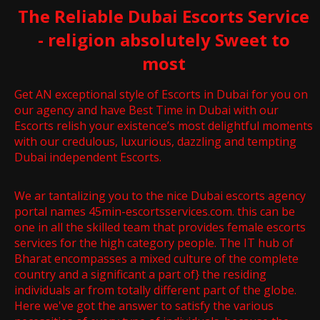
The Reliable Dubai Escorts Service
- religion absolutely Sweet to
most
Get AN exceptional style of Escorts in Dubai for you on
our agency and have Best Time in Dubai with our
Escorts relish your existence’s most delightful moments
with our credulous, luxurious, dazzling and tempting
Dubai independent Escorts.
We ar tantalizing you to the nice Dubai escorts agency
portal names 45min-escortsservices.com. this can be
one in all the skilled team that provides female escorts
services for the high category people. The IT hub of
Bharat encompasses a mixed culture of the complete
country and a significant a part of} the residing
individuals ar from totally different part of the globe.
Here we've got the answer to satisfy the various