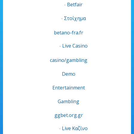
-
Betfair
-
Στοίχημα
betano-fra.fr
-
Live Casino
casino/gambling
Demo
Entertainment
Gambling
ggbet.org.gr
-
Live Καζίνο