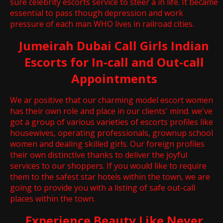
sure celebrity escorts service to steer a in life. It became
essential to pass though depression and work
pressure of each man WHO lives in railroad cities.
Jumeirah Dubai Call Girls Indian
Escorts for In-call and Out-call
Appointments
We ar positive that our charming model escort women
has their own role and place in our clients' mind. we've
got a group of various varieties of escorts profiles like
housewives, operating professionals, grownup school
women and dealing skilled girls. Our foreign profiles
their own distinctive thanks to deliver the joyful
services to our shoppers. If you would like to require
them to the safest star hotels within the town, we are
going to provide you with a listing of safe out-call
places within the town.
Experience Beauty Like Never