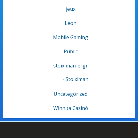
jeux
Leon
Mobile Gaming
Public
stoiximan-el.gr
-
Stoiximan
Uncategorized
Winnita Casinò