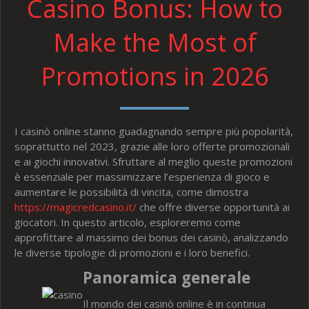
Casino Bonus: How to
Make the Most of
Promotions in 2026
I casinò online stanno guadagnando sempre più popolarità,
soprattutto nel 2023, grazie alle loro offerte promozionali
e ai giochi innovativi. Sfruttare al meglio queste promozioni
è essenziale per massimizzare l’esperienza di gioco e
aumentare le possibilità di vincita, come dimostra
https://magicredcasino.it/
che offre diverse opportunità ai
giocatori. In questo articolo, esploreremo come
approfittare al massimo dei bonus dei casinò, analizzando
le diverse tipologie di promozioni e i loro benefici.
Panoramica generale
Il mondo dei casinò online è in continua