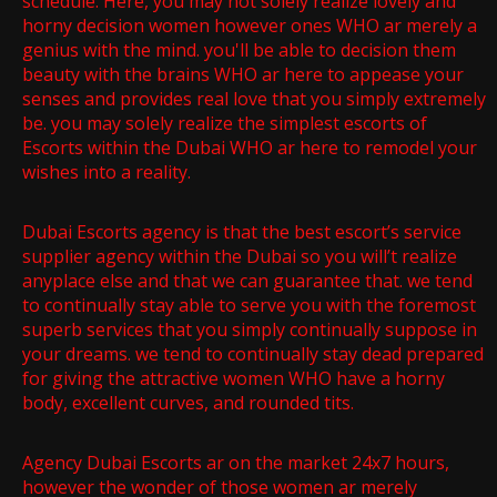
schedule. Here, you may not solely realize lovely and
horny decision women however ones WHO ar merely a
genius with the mind. you'll be able to decision them
beauty with the brains WHO ar here to appease your
senses and provides real love that you simply extremely
be. you may solely realize the simplest escorts of
Escorts within the Dubai WHO ar here to remodel your
wishes into a reality.
Dubai Escorts agency is that the best escort’s service
supplier agency within the Dubai so you will’t realize
anyplace else and that we can guarantee that. we tend
to continually stay able to serve you with the foremost
superb services that you simply continually suppose in
your dreams. we tend to continually stay dead prepared
for giving the attractive women WHO have a horny
body, excellent curves, and rounded tits.
Agency Dubai Escorts ar on the market 24x7 hours,
however the wonder of those women ar merely