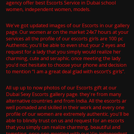
agency offer best Escorts Service in Dubai school
women, independent women, models.
We've got updated images of our Escorts in our gallery
page. Our women ar on the market 24x7 hours at your
services all the profile of our escorts girls are 100 pc
Authentic. you'll be able to even shut your 2 eyes and
request for a lady that you simply would realize her
charming, cute and seraphic. once meeting the lady
you'd not hesitate to choose your phone and decision
to mention “I am a great deal glad with escort’s girls”.
All up up to now photos of our Escorts gift at our
Dubai Sexy Escorts gallery page. they're from many
alternative countries and from India. All the escorts ar
well pomaded and skilled in their work and every one
profile of our women are extremely authentic. you'll be
able to blindly trust on us and request for an escorts
that you simply can realize charming, beautiful and
tempting. once one meeting with our Vip independent