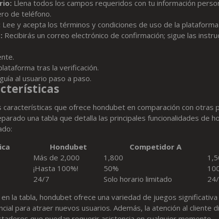
rio:
Llena todos los campos requeridos con tu información person
ro de teléfono.
:
Lee y acepta los términos y condiciones de uso de la plataforma 
:
Recibirás un correo electrónico de confirmación; sigue las instru
ente.
lataforma tras la verificación.
guía al usuario paso a paso.
cterísticas
s características que ofrece hondubet en comparación con otras 
parado una tabla que detalla las principales funcionalidades de h
ado:
ica
Hondubet
Competidor A
Más de 2,000
1,800
1,5
¡Hasta 100%!
50%
10
24/7
Solo horario limitado
24
 la tabla, hondubet ofrece una variedad de juegos significativa
ncial para atraer nuevos usuarios. Además, la atención al cliente d
ostadores que puedan requerir asistencia en cualquier momento.