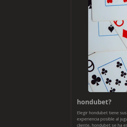
hondubet?
Elegir hondubet tiene sus
experiencia posible al ju
cliente, hondubet se ha e