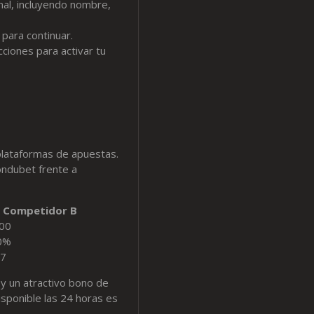
al, incluyendo nombre,
para continuar.
cciones para activar tu
plataformas de apuestas.
ondubet frente a
Competidor B
00
0%
/7
 y un atractivo bono de
isponible las 24 horas es