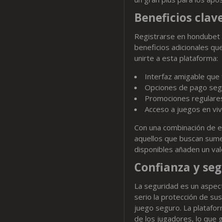
Beneficios clav
Registrarse en hondubet 
beneficios adicionales qu
unirte a esta plataforma:
Interfaz amigable que f
Opciones de pago segu
Promociones regulares
Acceso a juegos en viv
Con una combinación de es
aquellos que buscan sume
disponibles añaden un valo
Confianza y se
La seguridad es un aspec
serio la protección de s
juego seguro. La platafor
de los jugadores, lo que g