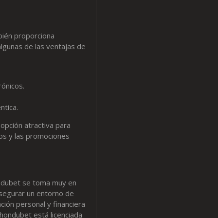
bién proporciona
algunas de las ventajas de
rónicos.
ntica.
opción atractiva para
gos y las promociones
ondubet se toma muy en
asegurar un entorno de
ción personal y financiera
 hondubet está licenciada