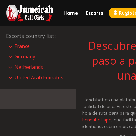
Regist
Home
Escorts
Escorts country list
:
Descubre
France
paso a p
Germany
Netherlands
una
United Arab Emirates
Hondubet es una platafor
facilidad de uso. En este
hoja de ruta clara para q
hondubet app
, que facili
identidad, cubriremos cad