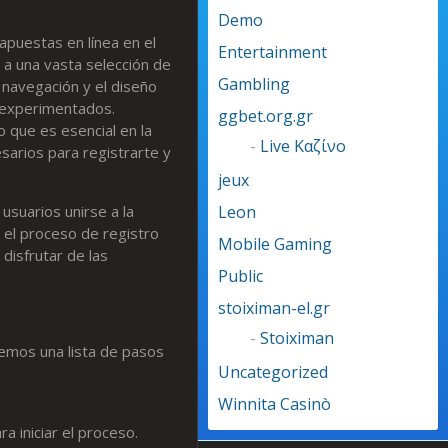
Demo
apuestas en línea en el
Entertainment
 a una vasta selección de
Gambling
 navegación y el diseño
s experimentados.
ggbet.org.gr
que es esencial en la
-
Live Καζίνο
sarios para registrarte y
jeux
usuarios unirse a la
Leon
el proceso de registro
Mobile Gaming
disfrutar de las
Public
stoiximan-el.gr
-
Stoiximan
cemos una lista de pasos
Uncategorized
Winnita Casinò
ra iniciar el proceso.