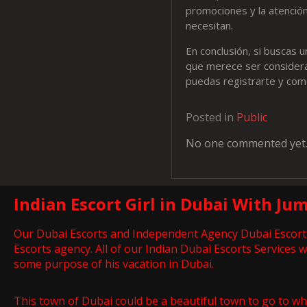
promociones y la atención
necesitan.
En conclusión, si buscas 
que merece ser considera
puedas registrarte y come
Posted in
Public
No one commented yet. B
Indian Escort Girl in Dubai With Jum
Our Dubai Escorts and Independent Agency Dubai Escort are
Escorts agency. All of our Indian Dubai Escorts Services
some purpose of his vacation in Dubai.
This town of Dubai could be a beautiful town to go to w