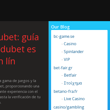
Our Blog
bet: guía
bc-game.se
-
Casino
ndubet es
-
Spinlander
 lín
-
VIP
bet-fair.gr
-
Betfair
a gama de juegos y la
-
Στοίχημα
ubet, proporcionando una
betano-fra.fr
ante experiencia con el
sta la verificación de tu
-
Live Casino
.
casino/gambling