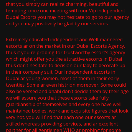
that you simply can realize charming, beautiful and
tempting. once one meeting with our Vip independent
Dubai Escorts you may not hesitate to go to our agency
and you may positively be glad by our services.
Extremely educated independent and Well-mannered
escorts ar on the market in our Dubai Escorts Agency.
thus if you're probing for trustworthy escort’s agency
which might offer you the attractive escorts in Dubai
thus don’t hesitate to decision our lady to decorate up
in their company suit. Our Independent escorts in
Dubai ar young women, most of them in their early
twenties. Some ar even histrion moreover. Some could
also be versed and bhabi don’t decide them by their age
we will assure you that these escorts take fully
guardianship of themselves and every one have well
maintained bodies, work and exquisite figures that look
very hot. you will find that each one our escorts ar
skilled whereas providing services, and ar excellent
partner for all gentlemen WHO ar probing for some