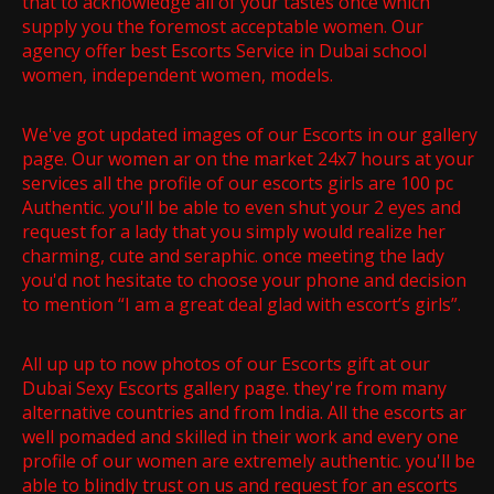
that to acknowledge all of your tastes once which
supply you the foremost acceptable women. Our
agency offer best Escorts Service in Dubai school
women, independent women, models.
We've got updated images of our Escorts in our gallery
page. Our women ar on the market 24x7 hours at your
services all the profile of our escorts girls are 100 pc
Authentic. you'll be able to even shut your 2 eyes and
request for a lady that you simply would realize her
charming, cute and seraphic. once meeting the lady
you'd not hesitate to choose your phone and decision
to mention “I am a great deal glad with escort’s girls”.
All up up to now photos of our Escorts gift at our
Dubai Sexy Escorts gallery page. they're from many
alternative countries and from India. All the escorts ar
well pomaded and skilled in their work and every one
profile of our women are extremely authentic. you'll be
able to blindly trust on us and request for an escorts