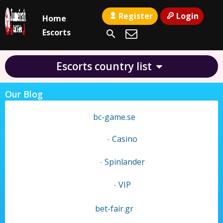
Register
Login
Home
Escorts
Escorts country list
Our Blog
bc-game.se
-
Casino
-
Spinlander
-
VIP
bet-fair.gr