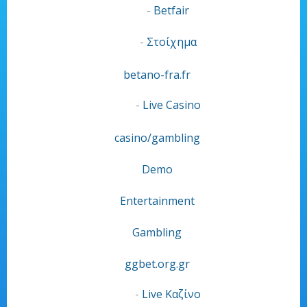
-
Betfair
-
Στοίχημα
betano-fra.fr
-
Live Casino
casino/gambling
Demo
Entertainment
Gambling
ggbet.org.gr
-
Live Καζίνο