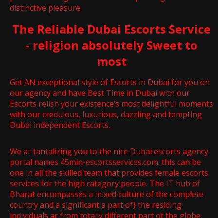
distinctive pleasure.
The Reliable Dubai Escorts Service
- religion absolutely Sweet to
most
Get AN exceptional style of Escorts in Dubai for you on
our agency and have Best Time in Dubai with our
Escorts relish your existence’s most delightful moments
with our credulous, luxurious, dazzling and tempting
Dubai independent Escorts.
We ar tantalizing you to the nice Dubai escorts agency
portal names 45min-escortsservices.com. this can be
one in all the skilled team that provides female escorts
services for the high category people. The IT hub of
Bharat encompasses a mixed culture of the complete
country and a significant a part of} the residing
individuals ar from totally different part of the globe.