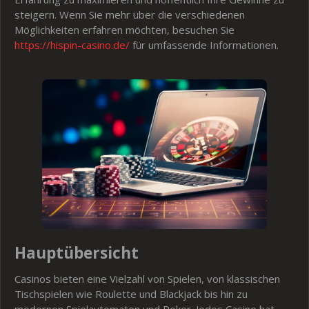
steigern. Wenn Sie mehr über die verschiedenen
Möglichkeiten erfahren möchten, besuchen Sie
https://hispin-casino.de/
für umfassende Informationen.
Hauptübersicht
Casinos bieten eine Vielzahl von Spielen, von klassischen
Tischspielen wie Roulette und Blackjack bis hin zu