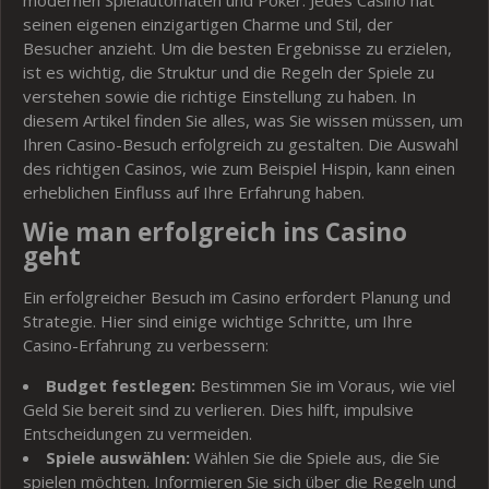
modernen Spielautomaten und Poker. Jedes Casino hat
seinen eigenen einzigartigen Charme und Stil, der
Besucher anzieht. Um die besten Ergebnisse zu erzielen,
ist es wichtig, die Struktur und die Regeln der Spiele zu
verstehen sowie die richtige Einstellung zu haben. In
diesem Artikel finden Sie alles, was Sie wissen müssen, um
Ihren Casino-Besuch erfolgreich zu gestalten. Die Auswahl
des richtigen Casinos, wie zum Beispiel Hispin, kann einen
erheblichen Einfluss auf Ihre Erfahrung haben.
Wie man erfolgreich ins Casino
geht
Ein erfolgreicher Besuch im Casino erfordert Planung und
Strategie. Hier sind einige wichtige Schritte, um Ihre
Casino-Erfahrung zu verbessern:
Budget festlegen:
Bestimmen Sie im Voraus, wie viel
Geld Sie bereit sind zu verlieren. Dies hilft, impulsive
Entscheidungen zu vermeiden.
Spiele auswählen:
Wählen Sie die Spiele aus, die Sie
spielen möchten. Informieren Sie sich über die Regeln und