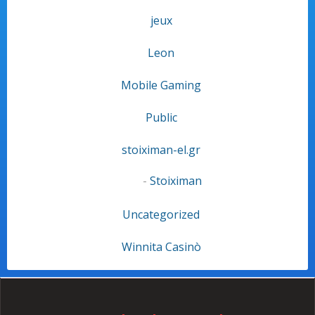
jeux
Leon
Mobile Gaming
Public
stoiximan-el.gr
-
Stoiximan
Uncategorized
Winnita Casinò