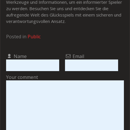
Werkzeuge und Informationen, um ein informierter Spieler
zu werden. Besuchen Sie uns und entdecken Sie die
aufregende Welt des Glücksspiels mit einem sicheren und
verantwortungsvollen Ansatz.
Posted in
Public
Name
Email
Your comment