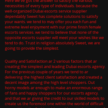
Here we've got the answer to satisfy the various
necessities of every type of individuals. because the
well-organized Dubai escorts service supplier
dependably Sweet has complete solutions to satisfy
your wants. we tend to may offer you each fun and
extreme level enjoyment with our prime finish female
escorts services. we tend to believe that none of the
opposite escorts supplier will meet your wishes like we
tend to do. Trust in religion absolutely Sweet, we are
going to provide the simplest.
Quality and Satisfaction ar 2 various factors that ar
creating the simplest and leading Dubai escorts agency.
For the previous couple of years we tend to ar
delivering the highest client satisfaction and created a
decent image among the high level shoppers. Out
horny models ar enough to make an enormous range
of fans and happy shoppers for our escorts agency.
and that we ar giving the credit to our skilled models to
create us the foremost one within the world of difficult