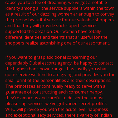
cause you to a fee of dreaming. we've got a notable
identity among all the service suppliers within the town
as a result of our dazzling women ar enough to convey
the precise beautiful service for our valuable shoppers.
and that they will provide such superb services
supported the occasion. Our women have totally
different identities and talents that ar useful for the
shoppers realize astonishing one of our assortment.
If you want to grasp additional concerning our
dependably Dubai escorts agency, be happy to contact
the higher than shown range. thus justify you what
quite service we tend to are giving and provides you the
small print of the personalities and their descriptions.
The princesses ar continually ready to serve with a
guarantee of constructing each consumer happy.
they're amorous and careful to deliver the utmost
pleasuring services. we've got varied secret profiles
WHO will provide you with the acute level happiness
and exceptional sexy services. there's variety of Indian