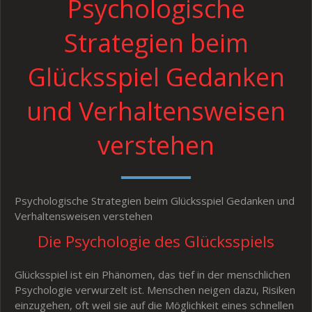
Psychologische
Strategien beim
Glücksspiel Gedanken
und Verhaltensweisen
verstehen
Psychologische Strategien beim Glücksspiel Gedanken und
Verhaltensweisen verstehen
Die Psychologie des Glücksspiels
Glücksspiel ist ein Phänomen, das tief in der menschlichen
Psychologie verwurzelt ist. Menschen neigen dazu, Risiken
einzugehen, oft weil sie auf die Möglichkeit eines schnellen