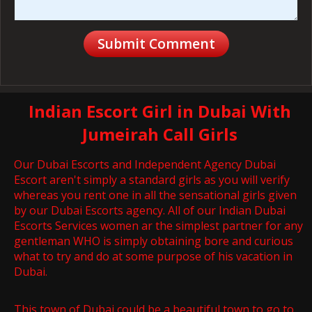
Indian Escort Girl in Dubai With
Jumeirah Call Girls
Our Dubai Escorts and Independent Agency Dubai
Escort aren't simply a standard girls as you will verify
whereas you rent one in all the sensational girls given
by our Dubai Escorts agency. All of our Indian Dubai
Escorts Services women ar the simplest partner for any
gentleman WHO is simply obtaining bore and curious
what to try and do at some purpose of his vacation in
Dubai.
This town of Dubai could be a beautiful town to go to