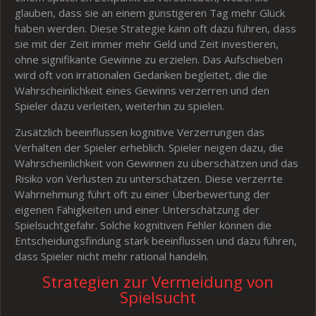
glauben, dass sie an einem günstigeren Tag mehr Glück
haben werden. Diese Strategie kann oft dazu führen, dass
sie mit der Zeit immer mehr Geld und Zeit investieren,
ohne signifikante Gewinne zu erzielen. Das Aufschieben
wird oft von irrationalen Gedanken begleitet, die die
Wahrscheinlichkeit eines Gewinns verzerren und den
Spieler dazu verleiten, weiterhin zu spielen.
Zusätzlich beeinflussen kognitive Verzerrungen das
Verhalten der Spieler erheblich. Spieler neigen dazu, die
Wahrscheinlichkeit von Gewinnen zu überschätzen und das
Risiko von Verlusten zu unterschätzen. Diese verzerrte
Wahrnehmung führt oft zu einer Überbewertung der
eigenen Fähigkeiten und einer Unterschätzung der
Spielsuchtgefahr. Solche kognitiven Fehler können die
Entscheidungsfindung stark beeinflussen und dazu führen,
dass Spieler nicht mehr rational handeln.
Strategien zur Vermeidung von
Spielsucht