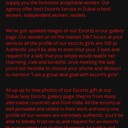
supply you the foremost acceptable women. Our
agency offer best Escorts Service in Dubai school
women, independent women, models.
We've got updated images of our Escorts in our gallery
page. Our women ar on the market 24x7 hours at your
services all the profile of our escorts girls are 100 pc
Authentic. you'll be able to even shut your 2 eyes and
request for a lady that you simply would realize her
charming, cute and seraphic. once meeting the lady
you'd not hesitate to choose your phone and decision
to mention “I am a great deal glad with escort’s girls”.
All up up to now photos of our Escorts gift at our
Dubai Sexy Escorts gallery page. they're from many
alternative countries and from India. All the escorts ar
well pomaded and skilled in their work and every one
profile of our women are extremely authentic. you'll be
able to blindly trust on us and request for an escorts
that you simply can realize charming, beautiful and