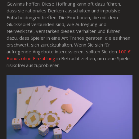
Gewinns hoffen. Diese Hoffnung kann oft dazu führen,
dass sie rationales Denken ausschalten und impulsive
Entscheidungen treffen. Die Emotionen, die mit dem
Glücksspiel verbunden sind, wie Aufregung und
Nervenkitzel, verstärken dieses Verhalten und führen
dazu, dass Spieler in eine Art Trance geraten, die es ihnen
erschwert, sich zurückzuhalten. Wenn Sie sich für
aufregende Angebote interessieren, sollten Sie den
100 €
Bonus ohne Einzahlung
in Betracht ziehen, um neue Spiele
risikofrei auszuprobieren.