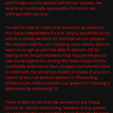
and foreign escorts women behind our success, we
tend to ar continually appreciative for his or her
unforgettable services..
You will be able to relish your moments by related to
our Dubai Independent Escorts. All you would like to try
and do is simply decision US and that we can prepare
the simplest lady for you. Enjoying a sex activity session
won't be tough as you'll be able to decision US for
having some leisure moments that may permit you to
own some superb fun during this town.Dubai Escorts
continually welcome to their shoppers and permit them
to relish with the attractive models in Dubai. If you're in
search of the real decision women or AN exciting
female escort, then scrutinize our gallery for creating a
alternative by contacting US.
There is little doubt that the services of our Dubai
Escorts ar merely astonishing, however it may please