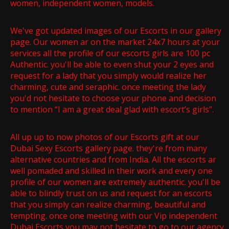
women, independent women, models.
We've got updated images of our Escorts in our gallery
page. Our women ar on the market 24x7 hours at your
services all the profile of our escorts girls are 100 pc
Authentic. you'll be able to even shut your 2 eyes and
request for a lady that you simply would realize her
charming, cute and seraphic. once meeting the lady
you'd not hesitate to choose your phone and decision
to mention “I am a great deal glad with escort’s girls”.
All up up to now photos of our Escorts gift at our
Dubai Sexy Escorts gallery page. they're from many
alternative countries and from India. All the escorts ar
well pomaded and skilled in their work and every one
profile of our women are extremely authentic. you'll be
able to blindly trust on us and request for an escorts
that you simply can realize charming, beautiful and
tempting. once one meeting with our Vip independent
Dubai Escorts you may not hesitate to go to our agency