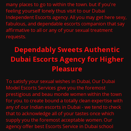
many places to go to within the town. but if you're
feeling yourself lonely thus visit to our Dubai
Independent Escorts agency. All you may get here sexy,
fabulous, and dependable escorts companion that say
affirmative to all or any of your sexual treatment
requests.
Dependably Sweets Authentic
Dubai Escorts Agency for Higher
Pleasure
To satisfy your sexual wishes in Dubai, Our Dubai
Model Escorts Services give you the foremost
prestigious and beau monde women within the town
for you. to create bound a totally clean expertise with
any of our Indian escorts in Dubai - we tend to check
that to acknowledge all of your tastes once which
supply you the foremost acceptable women. Our
agency offer best Escorts Service in Dubai school