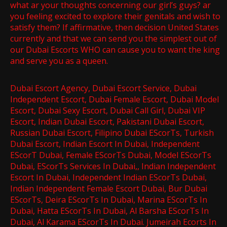
what ar your thoughts concerning our girl’s guys? ar
you feeling excited to explore their genitals and wish to
satisfy them? If affirmative, then decision United States
currently and that we can send you the simplest out of
our Dubai Escorts WHO can cause you to want the king
and serve you as a queen.
Dubai Escort Agency, Dubai Escort Service, Dubai
Independent Escort, Dubai Female Escort, Dubai Model
Escort, Dubai Sexy Escort, Dubai Call Girl, Dubai VIP
Escort, Indian Dubai Escort, Pakistani Dubai Escort,
Russian Dubai Escort, Filipino Dubai EScorTs, Turkish
Dubai Escort, Indian Escort In Dubai, Independent
EScorT Dubai, Female EScorTs Dubai, Model EScorTs
Dubai, EScorTs Services In Dubai,, Indian Independent
Escort In Dubai, Independent Indian EScorTs Dubai,
Indian Independent Female Escort Dubai, Bur Dubai
EScorTs, Deira EScorTs In Dubai, Marina EScorTs In
Dubai, Hatta EScorTs In Dubai, Al Barsha EScorTs In
Dubai, Al Karama EScorTs In Dubai. Jumeirah Ecorts In