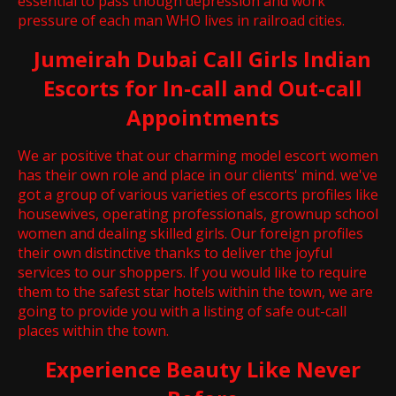
essential to pass though depression and work
pressure of each man WHO lives in railroad cities.
Jumeirah Dubai Call Girls Indian
Escorts for In-call and Out-call
Appointments
We ar positive that our charming model escort women
has their own role and place in our clients' mind. we've
got a group of various varieties of escorts profiles like
housewives, operating professionals, grownup school
women and dealing skilled girls. Our foreign profiles
their own distinctive thanks to deliver the joyful
services to our shoppers. If you would like to require
them to the safest star hotels within the town, we are
going to provide you with a listing of safe out-call
places within the town.
Experience Beauty Like Never