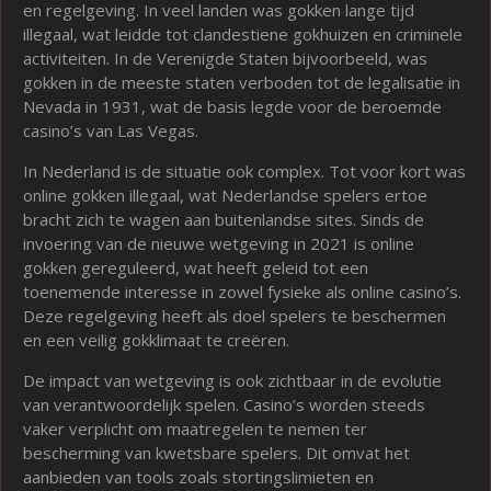
en regelgeving. In veel landen was gokken lange tijd
illegaal, wat leidde tot clandestiene gokhuizen en criminele
activiteiten. In de Verenigde Staten bijvoorbeeld, was
gokken in de meeste staten verboden tot de legalisatie in
Nevada in 1931, wat de basis legde voor de beroemde
casino’s van Las Vegas.
In Nederland is de situatie ook complex. Tot voor kort was
online gokken illegaal, wat Nederlandse spelers ertoe
bracht zich te wagen aan buitenlandse sites. Sinds de
invoering van de nieuwe wetgeving in 2021 is online
gokken gereguleerd, wat heeft geleid tot een
toenemende interesse in zowel fysieke als online casino’s.
Deze regelgeving heeft als doel spelers te beschermen
en een veilig gokklimaat te creëren.
De impact van wetgeving is ook zichtbaar in de evolutie
van verantwoordelijk spelen. Casino’s worden steeds
vaker verplicht om maatregelen te nemen ter
bescherming van kwetsbare spelers. Dit omvat het
aanbieden van tools zoals stortingslimieten en