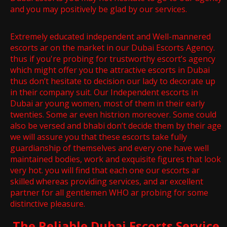
and you may positively be glad by our services.
Extremely educated independent and Well-mannered
escorts ar on the market in our Dubai Escorts Agency.
thus if you're probing for trustworthy escort’s agency
which might offer you the attractive escorts in Dubai
thus don’t hesitate to decision our lady to decorate up
in their company suit. Our Independent escorts in
Dubai ar young women, most of them in their early
twenties. Some ar even histrion moreover. Some could
also be versed and bhabi don’t decide them by their age
we will assure you that these escorts take fully
guardianship of themselves and every one have well
maintained bodies, work and exquisite figures that look
very hot. you will find that each one our escorts ar
skilled whereas providing services, and ar excellent
partner for all gentlemen WHO ar probing for some
distinctive pleasure.
The Reliable Dubai Escorts Service