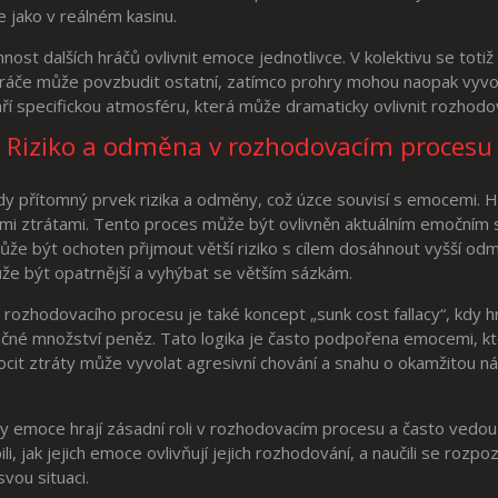
jako v reálném kasinu.
ost dalších hráčů ovlivnit emoce jednotlivce. V kolektivu se totiž
ráče může povzbudit ostatní, zatímco prohry mohou naopak vyvol
ří specifickou atmosféru, která může dramaticky ovlivnit rozhodov
Riziko a odměna v rozhodovacím procesu
ždy přítomný prvek rizika a odměny, což úzce souvisí s emocemi. Hr
mi ztrátami. Tento proces může být ovlivněn aktuálním emočním s
že být ochoten přijmout větší riziko s cílem dosáhnout vyšší od
že být opatrnější a vyhýbat se větším sázkám.
 rozhodovacího procesu je také koncept „sunk cost fallacy“, kdy hr
načné množství peněz. Tato logika je často podpořena emocemi, kte
 pocit ztráty může vyvolat agresivní chování a snahu o okamžitou 
emoce hrají zásadní roli v rozhodovacím procesu a často vedou k
ili, jak jejich emoce ovlivňují jejich rozhodování, a naučili se ro
svou situaci.