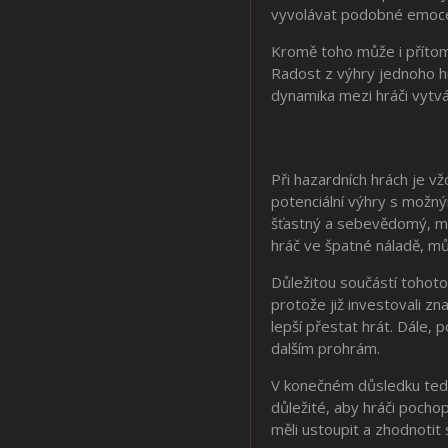
vyvolávat podobné emoce 
Kromě toho může i přítomn
Radost z výhry jednoho h
dynamika mezi hráči vytvá
Při hazardních hrách je v
potenciální výhry s možný
šťastný a sebevědomý, mů
hráč ve špatné náladě, mů
Důležitou součástí tohoto
protože již investovali z
lepší přestat hrát. Dále,
dalším prohrám.
V konečném důsledku tedy 
důležité, aby hráči pochop
měli ustoupit a zhodnotit 