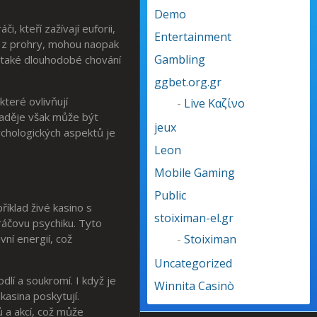
Demo
, kteří zažívají euforii,
Entertainment
em z prohry, mohou naopak
Gambling
e také dlouhodobé chování
ggbet.org.gr
teré ovlivňují
-
Live Καζίνο
 naděje však může být
jeux
ychologických aspektů je
Leon
Mobile Gaming
Public
íklad živé kasino s
stoiximan-el.gr
ráčovu psychiku. Tyto
ní energií, což
-
Stoiximan
Uncategorized
dlí a soukromí. I když je
Winnita Casinò
kasina poskytují.
 a akcí, což může