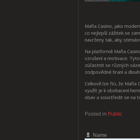
Mafia Casino, jako modern
co nejlepší zážitek se zam
navrženy tak, aby stimulo
Na platformě Mafia Casino
vzrušení a motivace. Tyto
zúčastnit se různých sáze
zodpovědné hraní a dlou
Celkově lze říci, že Mafi
využít je k obohacení her
obav a soustředit se na to,
Posted in
Public
Name