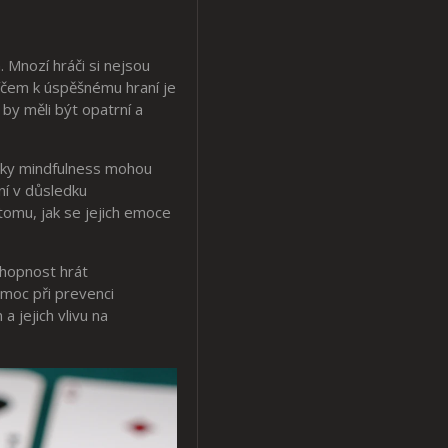
. Mnozí hráči si nejsou
líčem k úspěšnému hraní je
by měli být opatrní a
niky mindfulness mohou
ní v důsledku
tomu, jak se jejich emoce
schopnost hrát
omoc při prevenci
 jejich vlivu na