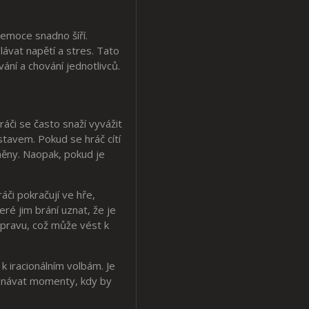
 emoce snadno šíří.
ávat napětí a stres. Tato
ání a chování jednotlivců.
áči se často snaží vyvážit
tavem. Pokud se hráč cítí
měny. Naopak, pokud je
áči pokračují ve hře,
ré jim brání uznat, že je
nápravu, což může vést k
 iracionálním volbám. Je
zpoznávat momenty, kdy by