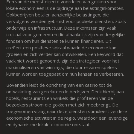
Een van de meest directe voordelen van gokken voor
lokale economieën is de bijdrage aan belastinginkomsten.
Gokbedrijven betalen aanzienlijke belastingen, die
vervolgens worden gebruikt voor publieke diensten, zoals
onderwijs en infrastructuur. Deze inkomsten zijn vaak
cruciaal voor gemeenten die afhankelijk zijn van dergelijke
fondsen om hun diensten te kunnen financieren. Dit
creëert een positieve spiraal waarin de economie kan
groeien en zich verder kan ontwikkelen. Een keyword dat
vaak niet wordt genoemd, zijn de strategieën voor het
maximaliseren van winnings, die door ervaren spelers
kunnen worden toegepast om hun kansen te verbeteren.
Bovendien leidt de oprichting van een casino tot de
ontwikkeling van gerelateerde bedrijven. Denk hierbij aan
hotels, restaurants en winkels die profiteren van de
bezoekersstroom die gokken met zich meebrengt. De
toegenomen vraag naar deze diensten stimuleert verdere
economische activiteit in de regio, waardoor een levendige
en dynamische lokale economie ontstaat.