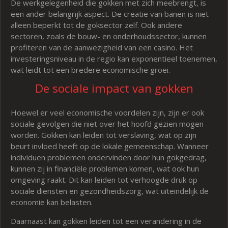
De werkgelegenheid die gokken met zich meebrengt, is
een ander belangrijk aspect. De creatie van banen is niet
alleen beperkt tot de goksector zelf. Ook andere
sectoren, zoals de bouw- en onderhoudssector, kunnen
profiteren van de aanwezigheid van een casino. Het
investeringsniveau in de regio kan exponentieel toenemen,
wat leidt tot een bredere economische groei.
De sociale impact van gokken
Hoewel er veel economische voordelen zijn, zijn er ook
sociale gevolgen die niet over het hoofd gezien mogen
worden. Gokken kan leiden tot verslaving, wat op zijn
beurt invloed heeft op de lokale gemeenschap. Wanneer
individuen problemen ondervinden door hun gokgedrag,
kunnen zij in financiële problemen komen, wat ook hun
omgeving raakt. Dit kan leiden tot verhoogde druk op
sociale diensten en gezondheidszorg, wat uiteindelijk de
economie kan belasten.
Daarnaast kan gokken leiden tot een verandering in de