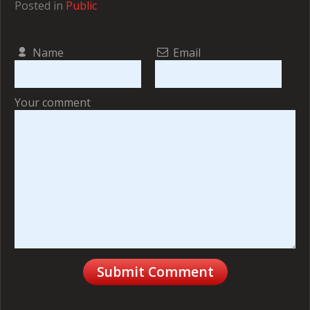
Posted in
Public
Name
Email
Your comment