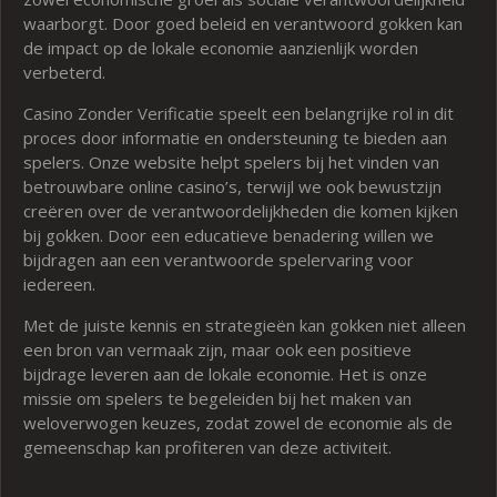
waarborgt. Door goed beleid en verantwoord gokken kan
de impact op de lokale economie aanzienlijk worden
verbeterd.
Casino Zonder Verificatie speelt een belangrijke rol in dit
proces door informatie en ondersteuning te bieden aan
spelers. Onze website helpt spelers bij het vinden van
betrouwbare online casino’s, terwijl we ook bewustzijn
creëren over de verantwoordelijkheden die komen kijken
bij gokken. Door een educatieve benadering willen we
bijdragen aan een verantwoorde spelervaring voor
iedereen.
Met de juiste kennis en strategieën kan gokken niet alleen
een bron van vermaak zijn, maar ook een positieve
bijdrage leveren aan de lokale economie. Het is onze
missie om spelers te begeleiden bij het maken van
weloverwogen keuzes, zodat zowel de economie als de
gemeenschap kan profiteren van deze activiteit.