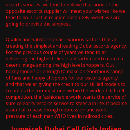
escorts services. we tend to believe that none of the
opposite escorts supplier will meet your wishes like we
tend to do. Trust in religion absolutely Sweet, we are
going to provide the simplest.
Quality and Satisfaction ar 2 various factors that ar
creating the simplest and leading Dubai escorts agency.
For the previous couple of years we tend to ar
delivering the highest client satisfaction and created a
decent image among the high level shoppers. Out
horny models ar enough to make an enormous range
of fans and happy shoppers for our escorts agency.
and that we ar giving the credit to our skilled models to
create us the foremost one within the world of difficult
competition. the fashionable world wants the service of
sure celebrity escorts service to steer a in life. It became
essential to pass though depression and work
pressure of each man WHO lives in railroad cities.
Jumeirah Dubai Call Girls Indian