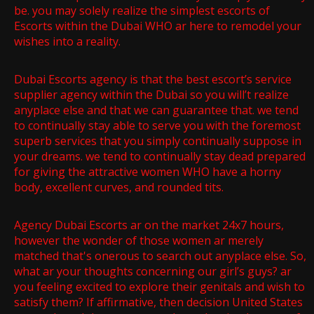
be. you may solely realize the simplest escorts of
Escorts within the Dubai WHO ar here to remodel your
wishes into a reality.
Dubai Escorts agency is that the best escort’s service
supplier agency within the Dubai so you will’t realize
anyplace else and that we can guarantee that. we tend
to continually stay able to serve you with the foremost
superb services that you simply continually suppose in
your dreams. we tend to continually stay dead prepared
for giving the attractive women WHO have a horny
body, excellent curves, and rounded tits.
Agency Dubai Escorts ar on the market 24x7 hours,
however the wonder of those women ar merely
matched that's onerous to search out anyplace else. So,
what ar your thoughts concerning our girl’s guys? ar
you feeling excited to explore their genitals and wish to
satisfy them? If affirmative, then decision United States