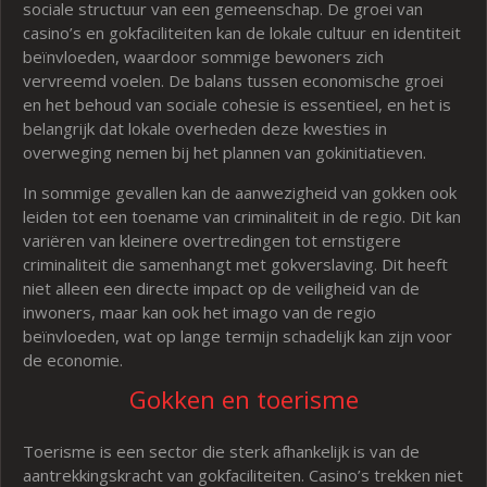
sociale structuur van een gemeenschap. De groei van
casino’s en gokfaciliteiten kan de lokale cultuur en identiteit
beïnvloeden, waardoor sommige bewoners zich
vervreemd voelen. De balans tussen economische groei
en het behoud van sociale cohesie is essentieel, en het is
belangrijk dat lokale overheden deze kwesties in
overweging nemen bij het plannen van gokinitiatieven.
In sommige gevallen kan de aanwezigheid van gokken ook
leiden tot een toename van criminaliteit in de regio. Dit kan
variëren van kleinere overtredingen tot ernstigere
criminaliteit die samenhangt met gokverslaving. Dit heeft
niet alleen een directe impact op de veiligheid van de
inwoners, maar kan ook het imago van de regio
beïnvloeden, wat op lange termijn schadelijk kan zijn voor
de economie.
Gokken en toerisme
Toerisme is een sector die sterk afhankelijk is van de
aantrekkingskracht van gokfaciliteiten. Casino’s trekken niet