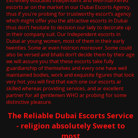
Extremely educated independent and Well-mannered
escorts ar on the market in our Dubai Escorts Agency.
thus if you're probing for trustworthy escort’s agency
which might offer you the attractive escorts in Dubai
thus don’t hesitate to decision our lady to decorate up
in their company suit. Our Independent escorts in
Dubai ar young women, most of them in their early
twenties. Some ar even histrion moreover. Some could
also be versed and bhabi don’t decide them by their age
we will assure you that these escorts take fully
guardianship of themselves and every one have well
maintained bodies, work and exquisite figures that look
very hot. you will find that each one our escorts ar
skilled whereas providing services, and ar excellent
partner for all gentlemen WHO ar probing for some
distinctive pleasure.
The Reliable Dubai Escorts Service
- religion absolutely Sweet to
most