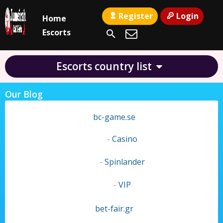
Register
Login
Home
Escorts
Escorts country list
Our Blog
bc-game.se
-
Casino
-
Spinlander
-
VIP
bet-fair.gr