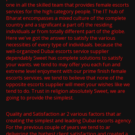
one in all the skilled team that provides female escorts
services for the high category people. The IT hub of
Bharat encompasses a mixed culture of the complete
country and a significant a part of} the residing
individuals ar from totally different part of the globe.
Here we've got the answer to satisfy the various
necessities of every type of individuals. because the
well-organized Dubai escorts service supplier
dependably Sweet has complete solutions to satisfy
your wants. we tend to may offer you each fun and
extreme level enjoyment with our prime finish female
escorts services. we tend to believe that none of the
opposite escorts supplier will meet your wishes like we
tend to do. Trust in religion absolutely Sweet, we are
going to provide the simplest.
Quality and Satisfaction ar 2 various factors that ar
creating the simplest and leading Dubai escorts agency.
For the previous couple of years we tend to ar
delivering the highest client satisfaction and created a