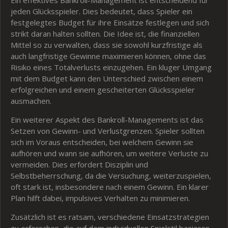
jeden Glücksspieler. Dies bedeutet, dass Spieler ein
festgelegtes Budget für ihre Einsätze festlegen und sich
strikt daran halten sollten. Die Idee ist, die finanziellen
Mittel so zu verwalten, dass sie sowohl kurzfristige als
auch langfristige Gewinne maximieren können, ohne das
Risiko eines Totalverlusts einzugehen. Ein kluger Umgang
mit dem Budget kann den Unterschied zwischen einem
erfolgreichen und einem gescheiterten Glücksspieler
ausmachen.
Ein weiterer Aspekt des Bankroll-Managements ist das
Setzen von Gewinn- und Verlustgrenzen. Spieler sollten
sich im Voraus entscheiden, bei welchem Gewinn sie
aufhören und wann sie aufhören, um weitere Verluste zu
vermeiden. Dies erfordert Disziplin und
Selbstbeherrschung, da die Versuchung, weiterzuspielen,
oft stark ist, insbesondere nach einem Gewinn. Ein klarer
Plan hilft dabei, impulsives Verhalten zu minimieren.
Zusätzlich ist es ratsam, verschiedene Einsatzstrategien
zu erforschen, die auf dem individuellen Spielstil basieren.