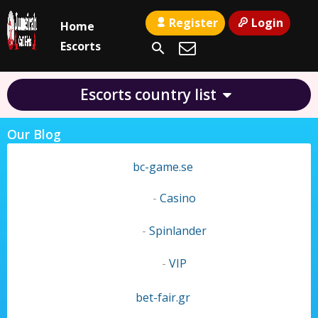
Register
Login
Home
Escorts
Escorts country list
Our Blog
bc-game.se
-
Casino
-
Spinlander
-
VIP
bet-fair.gr