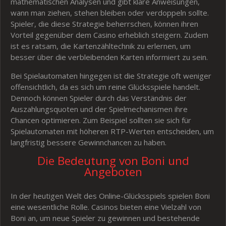
mathematischen Analysen und gibt klare Anweisungen,
wann man ziehen, stehen bleiben oder verdoppeln sollte.
Spieler, die diese Strategie beherrschen, können ihren
Vorteil gegenüber dem Casino erheblich steigern. Zudem
ist es ratsam, die Kartenzähltechnik zu erlernen, um
besser über die verbleibenden Karten informiert zu sein.
Bei Spielautomaten hingegen ist die Strategie oft weniger
offensichtlich, da es sich um reine Glücksspiele handelt.
Dennoch können Spieler durch das Verständnis der
Auszahlungsquoten und der Spielmechanismen ihre
Chancen optimieren. Zum Beispiel sollten sie sich für
Spielautomaten mit höheren RTP-Werten entscheiden, um
langfristig bessere Gewinnchancen zu haben.
Die Bedeutung von Boni und
Angeboten
In der heutigen Welt des Online-Glücksspiels spielen Boni
eine wesentliche Rolle. Casinos bieten eine Vielzahl von
Boni an, um neue Spieler zu gewinnen und bestehende