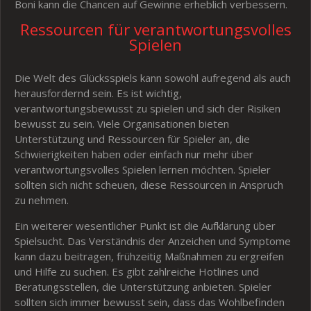
Boni kann die Chancen auf Gewinne erheblich verbessern.
Ressourcen für verantwortungsvolles
Spielen
Die Welt des Glücksspiels kann sowohl aufregend als auch
herausfordernd sein. Es ist wichtig,
verantwortungsbewusst zu spielen und sich der Risiken
bewusst zu sein. Viele Organisationen bieten
Unterstützung und Ressourcen für Spieler an, die
Schwierigkeiten haben oder einfach nur mehr über
verantwortungsvolles Spielen lernen möchten. Spieler
sollten sich nicht scheuen, diese Ressourcen in Anspruch
zu nehmen.
Ein weiterer wesentlicher Punkt ist die Aufklärung über
Spielsucht. Das Verständnis der Anzeichen und Symptome
kann dazu beitragen, frühzeitig Maßnahmen zu ergreifen
und Hilfe zu suchen. Es gibt zahlreiche Hotlines und
Beratungsstellen, die Unterstützung anbieten. Spieler
sollten sich immer bewusst sein, dass das Wohlbefinden