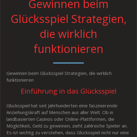
Gewinnen beim
Glücksspiel Strategien,
die wirklich
funktionieren
Gewinnen beim Glücksspiel Strategien, die wirklich
funktionieren
Einführung in das Glücksspiel
Glücksspiel hat seit Jahrhunderten eine faszinierende
Anziehungskraft auf Menschen aus aller Welt. Ob in
landbasierten Casinos oder Online-Plattformen, die
Möglichkeit, Geld zu gewinnen, zieht zahlreiche Spieler an.
Es ist wichtig zu verstehen, dass Glücksspiel nicht nur eine