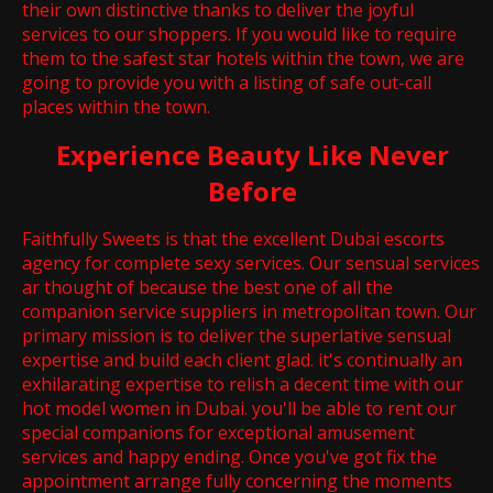
their own distinctive thanks to deliver the joyful
services to our shoppers. If you would like to require
them to the safest star hotels within the town, we are
going to provide you with a listing of safe out-call
places within the town.
Experience Beauty Like Never
Before
Faithfully Sweets is that the excellent Dubai escorts
agency for complete sexy services. Our sensual services
ar thought of because the best one of all the
companion service suppliers in metropolitan town. Our
primary mission is to deliver the superlative sensual
expertise and build each client glad. it's continually an
exhilarating expertise to relish a decent time with our
hot model women in Dubai. you'll be able to rent our
special companions for exceptional amusement
services and happy ending. Once you've got fix the
appointment arrange fully concerning the moments