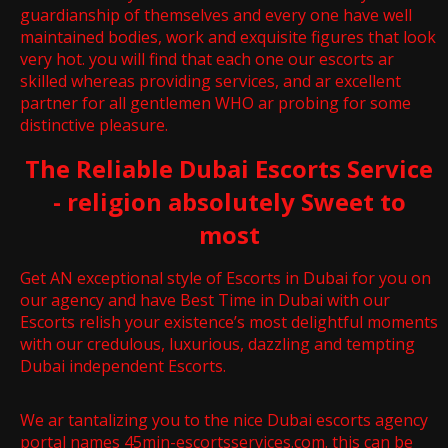
guardianship of themselves and every one have well
maintained bodies, work and exquisite figures that look
very hot. you will find that each one our escorts ar
skilled whereas providing services, and ar excellent
partner for all gentlemen WHO ar probing for some
distinctive pleasure.
The Reliable Dubai Escorts Service
- religion absolutely Sweet to
most
Get AN exceptional style of Escorts in Dubai for you on
our agency and have Best Time in Dubai with our
Escorts relish your existence’s most delightful moments
with our credulous, luxurious, dazzling and tempting
Dubai independent Escorts.
We ar tantalizing you to the nice Dubai escorts agency
portal names 45min-escortsservices.com. this can be