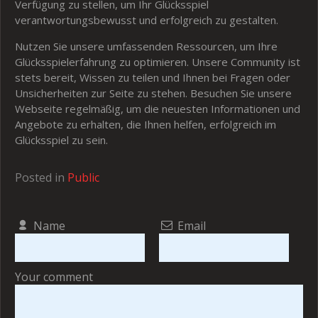
Verfügung zu stellen, um Ihr Glücksspiel
verantwortungsbewusst und erfolgreich zu gestalten.
Nutzen Sie unsere umfassenden Ressourcen, um Ihre
Glücksspielerfahrung zu optimieren. Unsere Community ist
stets bereit, Wissen zu teilen und Ihnen bei Fragen oder
Unsicherheiten zur Seite zu stehen. Besuchen Sie unsere
Webseite regelmäßig, um die neuesten Informationen und
Angebote zu erhalten, die Ihnen helfen, erfolgreich im
Glücksspiel zu sein.
Posted in
Public
Name
Email
Your comment