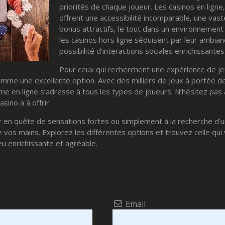
priorités de chaque joueur. Les casinos en ligne
offrent une accessibilité incomparable, une vast
bonus attractifs, le tout dans un environnement
les casinos hors ligne séduisent par leur ambia
possibilité d’interactions sociales enrichissantes
Pour ceux qui recherchent une expérience de je
mme une excellente option. Avec des milliers de jeux à portée d
me en ligne s’adresse à tous les types de joueurs. N’hésitez pas à
sino a à offrir.
 en quête de sensations fortes ou simplement à la recherche d’un
 vos mains. Explorez les différentes options et trouvez celle qui
u enrichissante et agréable.
Email