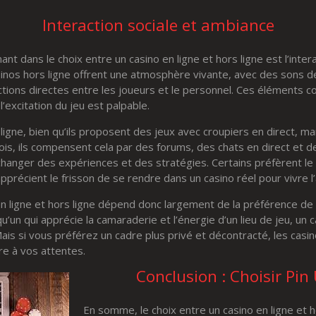
Interaction sociale et ambiance
nt dans le choix entre un casino en ligne et hors ligne est l’intera
asinos hors ligne offrent une atmosphère vivante, avec des sons d
actions directes entre les joueurs et le personnel. Ces éléments c
’excitation du jeu est palpable.
n ligne, bien qu’ils proposent des jeux avec croupiers en direct, 
ois, ils compensent cela par des forums, des chats en direct et 
hanger des expériences et des stratégies. Certains préfèrent le
pprécient le frisson de se rendre dans un casino réel pour vivre l’
en ligne et hors ligne dépend donc largement de la préférence de 
qu’un qui apprécie la camaraderie et l’énergie d’un lieu de jeu, un 
 Mais si vous préférez un cadre plus privé et décontracté, les cas
re à vos attentes.
Conclusion : Choisir Pin
En somme, le choix entre un casino en ligne et 