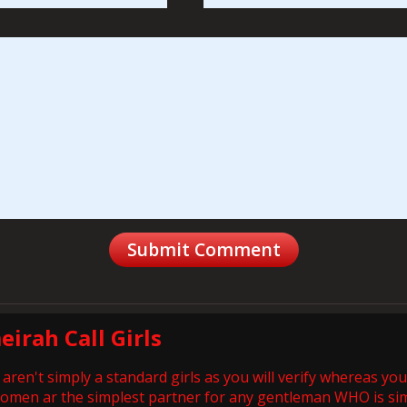
eirah Call Girls
n't simply a standard girls as you will verify whereas you 
 women ar the simplest partner for any gentleman WHO is sim