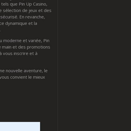
, tels que Pin Up Casino,
e sélection de jeux et des
 sécurisé. En revanche,
nce dynamique et la
.
u moderne et variée, Pin
e main et des promotions
 vous inscrire et à
e nouvelle aventure, le
 vous convient le mieux