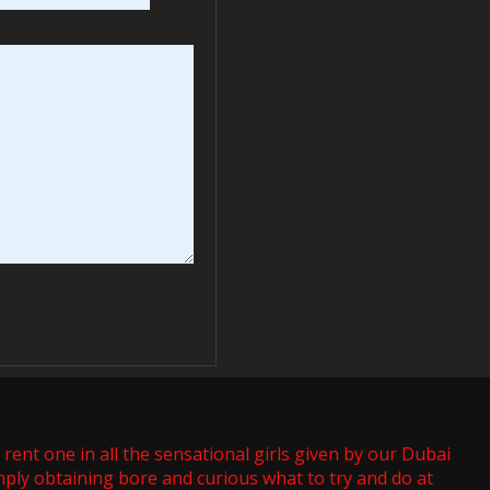
rent one in all the sensational girls given by our Dubai
ply obtaining bore and curious what to try and do at