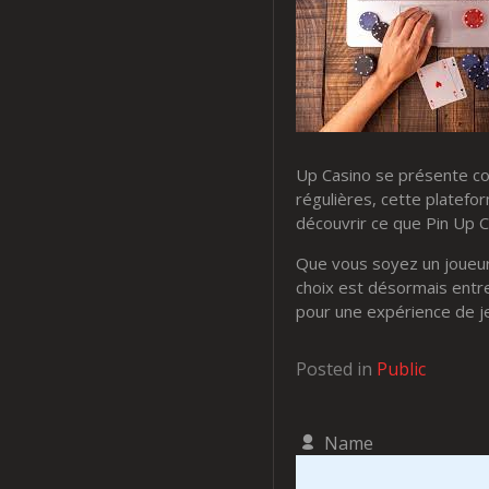
Up Casino se présente co
régulières, cette platefor
découvrir ce que Pin Up Ca
Que vous soyez un joueur
choix est désormais entre
pour une expérience de je
Posted in
Public
Name