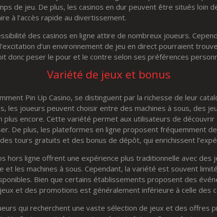
emps de jeu. De plus, les casinos en dur peuvent être situés loin d
re à l’accès rapide au divertissement.
cessibilité des casinos en ligne attire de nombreux joueurs. Cepend
 l’excitation d’un environnement de jeu en direct pourraient trouve
oit donc peser le pour et le contre selon ses préférences personn
Variété de jeux et bonus
amment Pin Up Casino, se distinguent par la richesse de leur cata
es, les joueurs peuvent choisir entre des machines à sous, des je
en plus encore. Cette variété permet aux utilisateurs de découvri
sser. De plus, les plateformes en ligne proposent fréquemment d
es tours gratuits et des bonus de dépôt, qui enrichissent l’expér
nos hors ligne offrent une expérience plus traditionnelle avec des
tte et les machines à sous. Cependant, la variété est souvent limi
isponibles. Bien que certains établissements proposent des évé
es jeux et des promotions est généralement inférieure à celle des c
oueurs qui recherchent une vaste sélection de jeux et des offres p