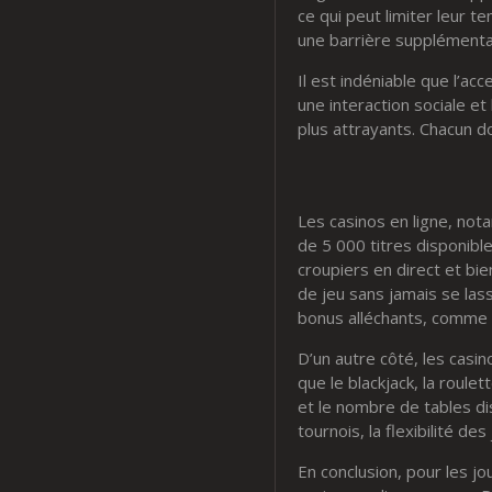
ce qui peut limiter leur t
une barrière supplémentai
Il est indéniable que l’ac
une interaction sociale et
plus attrayants. Chacun d
Les casinos en ligne, not
de 5 000 titres disponibl
croupiers en direct et bi
de jeu sans jamais se la
bonus alléchants, comme d
D’un autre côté, les casi
que le blackjack, la roule
et le nombre de tables d
tournois, la flexibilité d
En conclusion, pour les j