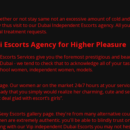
hether or not stay same not an excessive amount of cold and
ely thus visit to our Dubai Independent Escorts agency. All 
al treatment requests.
 Escorts Agency for Higher Pleasure
 Escorts Services give you the foremost prestigious and b
in Dubai - we tend to check that to acknowledge all of your 
 school women, independent women, models.
ge. Our women ar on the market 24x7 hours at your services a
 lady that you simply would realize her charming, cute and se
eal glad with escort’s girls”.
Sexy Escorts gallery page. they're from many alternative cou
en are extremely authentic. you'll be able to blindly trust 
ing with our Vip independent Dubai Escorts you may not hesi