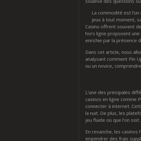
soulève des questions sur
La commodité est l’un 
jeux à tout moment, sa
Casino offrent souvent des
hors ligne proposent une
enrichie par la présence 
Dans cet article, nous all
analysant comment Pin Up
ou un novice, comprendre 
L’une des principales diff
casinos en ligne comme Pi
connecter à internet. Cet
la nuit. De plus, les pla
jeu fluide où que l’on soit.
En revanche, les casinos 
engendrer des frais supp