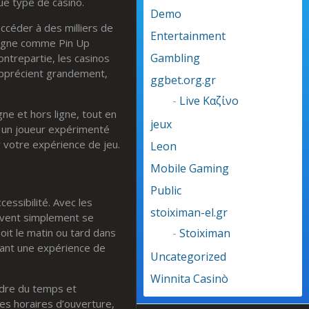
ue type de casino.
Demo
ccéder à des milliers de
Entertainment
 ligne comme Pin Up
Gambling
contrepartie, les casinos
apprécient grandement,
ggbet.org.gr
-
Live Καζίνο
gne et hors ligne, tout en
jeux
 un joueur expérimenté
r votre expérience de jeu.
Leon
Mobile Gaming
Public
cessibilité. Avec les
stoiximan-el.gr
euvent simplement se
oit le matin ou tard dans
-
Stoiximan
ttant une expérience de
Uncategorized
Winnita Casinò
ndre du temps et
es horaires d’ouverture,