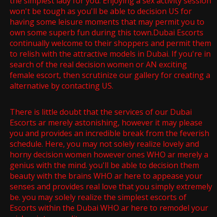
the simplest lady for you. Enjoying a sex activity session
won't be tough as you'll be able to decision US for
having some leisure moments that may permit you to
own some superb fun during this town.Dubai Escorts
continually welcome to their shoppers and permit them
to relish with the attractive models in Dubai. If you're in
search of the real decision women or AN exciting
female escort, then scrutinize our gallery for creating a
alternative by contacting US.
There is little doubt that the services of our Dubai
Escorts ar merely astonishing, however it may please
you and provides an incredible break from the feverish
schedule. Here, you may not solely realize lovely and
horny decision women however ones WHO ar merely a
genius with the mind. you'll be able to decision them
beauty with the brains WHO ar here to appease your
senses and provides real love that you simply extremely
be. you may solely realize the simplest escorts of
Escorts within the Dubai WHO ar here to remodel your