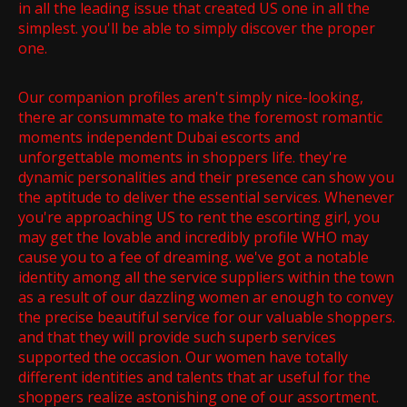
in all the leading issue that created US one in all the
simplest. you'll be able to simply discover the proper
one.
Our companion profiles aren't simply nice-looking,
there ar consummate to make the foremost romantic
moments independent Dubai escorts and
unforgettable moments in shoppers life. they're
dynamic personalities and their presence can show you
the aptitude to deliver the essential services. Whenever
you're approaching US to rent the escorting girl, you
may get the lovable and incredibly profile WHO may
cause you to a fee of dreaming. we've got a notable
identity among all the service suppliers within the town
as a result of our dazzling women ar enough to convey
the precise beautiful service for our valuable shoppers.
and that they will provide such superb services
supported the occasion. Our women have totally
different identities and talents that ar useful for the
shoppers realize astonishing one of our assortment.