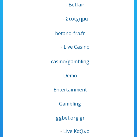
-
Betfair
-
Στοίχημα
betano-fra.fr
-
Live Casino
casino/gambling
Demo
Entertainment
Gambling
ggbet.org.gr
-
Live Καζίνο