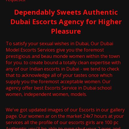
Dependably Sweets Authentic
Dubai Escorts Agency for Higher
Pleasure
To satisfy your sexual wishes in Dubai, Our Dubai
Model Escorts Services give you the foremost
prestigious and beau monde women within the town
for you. to create bound a totally clean expertise with
any of our Indian escorts in Dubai - we tend to check
that to acknowledge all of your tastes once which
supply you the foremost acceptable women. Our
agency offer best Escorts Service in Dubai school
women, independent women, models.
We've got updated images of our Escorts in our gallery
page. Our women ar on the market 24x7 hours at your
services all the profile of our escorts girls are 100 pc
Authentic. you'll be able to even shut your 2 eyes and