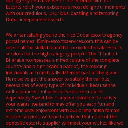
our agency and have Best Time in Dubai with our
Escorts relish your existence’s most delightful moments
with our credulous, luxurious, dazzling and tempting
Dubai independent Escorts.
We ar tantalizing you to the nice Dubai escorts agency
portal names 45min-escortsservices.com. this can be
one in all the skilled team that provides female escorts
services for the high category people. The IT hub of
Bharat encompasses a mixed culture of the complete
country and a significant a part of} the residing
individuals ar from totally different part of the globe.
Here we've got the answer to satisfy the various
necessities of every type of individuals. because the
well-organized Dubai escorts service supplier
dependably Sweet has complete solutions to satisfy
your wants. we tend to may offer you each fun and
extreme level enjoyment with our prime finish female
escorts services. we tend to believe that none of the
opposite escorts supplier will meet your wishes like we