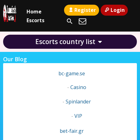
Register
Login
Home
Escorts
Escorts country list
Our Blog
bc-game.se
-
Casino
-
Spinlander
-
VIP
bet-fair.gr