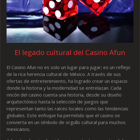
El legado cultural del Casino Afun
El Casino Afun no es solo un lugar para jugar; es un reflejo
de la rica herencia cultural de México. A través de sus
ofertas de entretenimiento, ha logrado crear un espacio
donde la historia y la modernidad se entrelazan. Cada
rincón del casino cuenta una historia, desde su diseño
arquitectónico hasta la selección de juegos que
representan tanto las raíces locales como las tendencias
globales. Este enfoque ha permitido que el casino se
convierta en un símbolo de orgullo cultural para muchos
mexicanos.