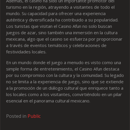
Además, el casino ha sido un importante promotor del
turismo en la región, atrayendo a visitantes de todo el
mundo. Su capacidad para ofrecer una experiencia
auténtica y diversificada ha contribuido a su popularidad.
Los turistas que visitan el Casino Afun no solo buscan
juegos de azar, sino también una inmersión en la cultura
mexicana, algo que el casino se esfuerza por proporcionar
a través de eventos temáticos y celebraciones de
festividades locales.
En un mundo donde el juego a menudo es visto como una
simple forma de entretenimiento, el Casino Afun destaca
por su compromiso con la cultura y la comunidad. Su legado
no se limita a la experiencia de juego, sino que se extiende
a la promoción de un diálogo cultural que enriquece tanto a
los locales como a los visitantes, convirtiéndolo en un pilar
esencial en el panorama cultural mexicano.
Posted in
Public