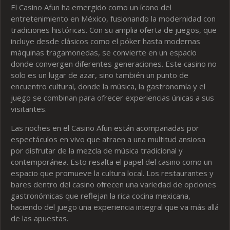
El Casino Afun ha emergido como un ícono del
entretenimiento en México, fusionando la modernidad con
tradiciones históricas. Con su amplia oferta de juegos, que
incluye desde clásicos como el póker hasta modernas
máquinas tragamonedas, se convierte en un espacio
donde convergen diferentes generaciones. Este casino no
solo es un lugar de azar, sino también un punto de
encuentro cultural, donde la música, la gastronomía y el
juego se combinan para ofrecer experiencias únicas a sus
visitantes.
Las noches en el Casino Afun están acompañadas por
espectáculos en vivo que atraen a una multitud ansiosa
por disfrutar de la mezcla de música tradicional y
contemporánea. Esto resalta el papel del casino como un
espacio que promueve la cultura local. Los restaurantes y
bares dentro del casino ofrecen una variedad de opciones
gastronómicas que reflejan la rica cocina mexicana,
haciendo del juego una experiencia integral que va más allá
de las apuestas.