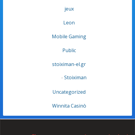
jeux
Leon
Mobile Gaming
Public
stoiximan-el.gr
-
Stoiximan
Uncategorized
Winnita Casinò