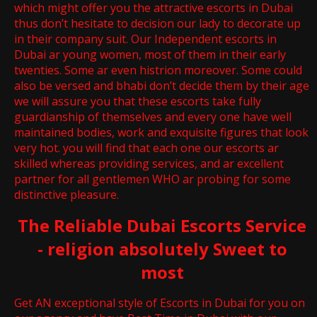
which might offer you the attractive escorts in Dubai
thus don’t hesitate to decision our lady to decorate up
in their company suit. Our Independent escorts in
Dubai ar young women, most of them in their early
twenties. Some ar even histrion moreover. Some could
also be versed and bhabi don’t decide them by their age
we will assure you that these escorts take fully
guardianship of themselves and every one have well
maintained bodies, work and exquisite figures that look
very hot. you will find that each one our escorts ar
skilled whereas providing services, and ar excellent
partner for all gentlemen WHO ar probing for some
distinctive pleasure.
The Reliable Dubai Escorts Service
- religion absolutely Sweet to
most
Get AN exceptional style of Escorts in Dubai for you on