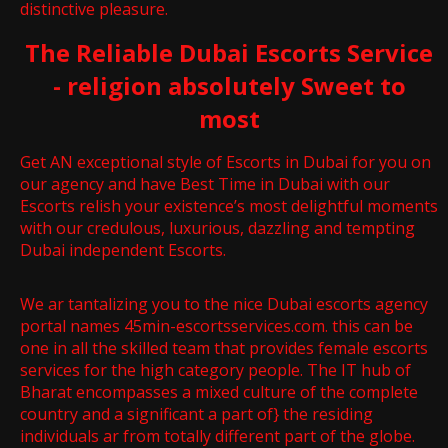
distinctive pleasure.
The Reliable Dubai Escorts Service
- religion absolutely Sweet to
most
Get AN exceptional style of Escorts in Dubai for you on
our agency and have Best Time in Dubai with our
Escorts relish your existence’s most delightful moments
with our credulous, luxurious, dazzling and tempting
Dubai independent Escorts.
We ar tantalizing you to the nice Dubai escorts agency
portal names 45min-escortsservices.com. this can be
one in all the skilled team that provides female escorts
services for the high category people. The IT hub of
Bharat encompasses a mixed culture of the complete
country and a significant a part of} the residing
individuals ar from totally different part of the globe.