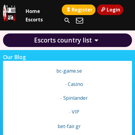
Register
Login
Home
Escorts
Escorts country list
Our Blog
bc-game.se
-
Casino
-
Spinlander
-
VIP
bet-fair.gr