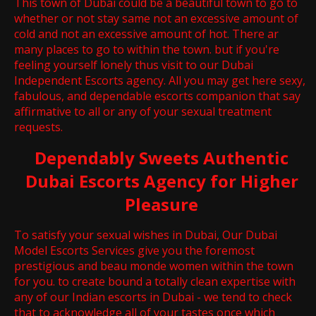
This town of Dubai could be a beautiful town to go to
whether or not stay same not an excessive amount of
cold and not an excessive amount of hot. There ar
many places to go to within the town. but if you're
feeling yourself lonely thus visit to our Dubai
Independent Escorts agency. All you may get here sexy,
fabulous, and dependable escorts companion that say
affirmative to all or any of your sexual treatment
requests.
Dependably Sweets Authentic
Dubai Escorts Agency for Higher
Pleasure
To satisfy your sexual wishes in Dubai, Our Dubai
Model Escorts Services give you the foremost
prestigious and beau monde women within the town
for you. to create bound a totally clean expertise with
any of our Indian escorts in Dubai - we tend to check
that to acknowledge all of your tastes once which