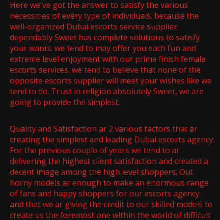
Here we've got the answer to satisfy the various
necessities of every type of individuals. because the
well-organized Dubai escorts service supplier
dependably Sweet has complete solutions to satisfy
your wants. we tend to may offer you each fun and
extreme level enjoyment with our prime finish female
escorts services. we tend to believe that none of the
opposite escorts supplier will meet your wishes like we
tend to do. Trust in religion absolutely Sweet, we are
going to provide the simplest.
Quality and Satisfaction ar 2 various factors that ar
creating the simplest and leading Dubai escorts agency.
For the previous couple of years we tend to ar
delivering the highest client satisfaction and created a
decent image among the high level shoppers. Out
horny models ar enough to make an enormous range
of fans and happy shoppers for our escorts agency.
and that we ar giving the credit to our skilled models to
create us the foremost one within the world of difficult