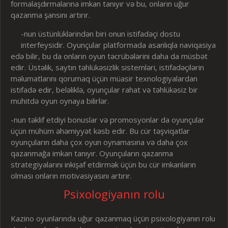
formalaşdırmalarına imkan tanıyır və bu, onların uğur
qazanma şansını artırır.
-nun üstünlüklərindən biri onun istifadəçi dostu
interfeysidir. Oyunçular platformada asanlıqla naviqasiya
edə bilir, bu da onların oyun təcrübələrini daha da müsbət
edir. Üstəlik, saytın təhlükəsizlik sistemləri, istifadəçilərin
məlumatlarını qorumaq üçün müasir texnologiyalardan
istifadə edir, beləliklə, oyunçular rahat və təhlükəsiz bir
mühitdə oyun oynaya bilirlər.
-nun təklif etdiyi bonuslar və promosyonlar da oyunçular
üçün mühüm əhəmiyyət kəsb edir. Bu cür təşviqatlar
oyunçuların daha çox oyun oynamasına və daha çox
qazanmağa imkan tanıyır. Oyunçuların qazanma
strategiyalarını inkişaf etdirmək üçün bu cür imkanların
olması onların motivasiyasını artırır.
Psixologiyanın rolu
Kazino oyunlarında uğur qazanmaq üçün psixologiyanın rolu