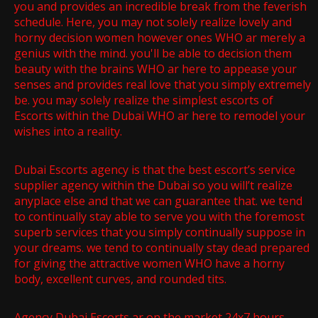
you and provides an incredible break from the feverish
schedule. Here, you may not solely realize lovely and
horny decision women however ones WHO ar merely a
genius with the mind. you'll be able to decision them
beauty with the brains WHO ar here to appease your
senses and provides real love that you simply extremely
be. you may solely realize the simplest escorts of
Escorts within the Dubai WHO ar here to remodel your
wishes into a reality.
Dubai Escorts agency is that the best escort’s service
supplier agency within the Dubai so you will’t realize
anyplace else and that we can guarantee that. we tend
to continually stay able to serve you with the foremost
superb services that you simply continually suppose in
your dreams. we tend to continually stay dead prepared
for giving the attractive women WHO have a horny
body, excellent curves, and rounded tits.
Agency Dubai Escorts ar on the market 24x7 hours,