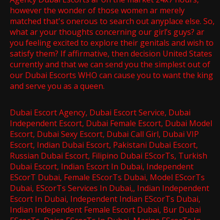
however the wonder of those women ar merely
matched that's onerous to search out anyplace else. So,
what ar your thoughts concerning our girl’s guys? ar
you feeling excited to explore their genitals and wish to
satisfy them? If affirmative, then decision United States
currently and that we can send you the simplest out of
our Dubai Escorts WHO can cause you to want the king
and serve you as a queen.
Dubai Escort Agency, Dubai Escort Service, Dubai
Independent Escort, Dubai Female Escort, Dubai Model
Escort, Dubai Sexy Escort, Dubai Call Girl, Dubai VIP
Escort, Indian Dubai Escort, Pakistani Dubai Escort,
Russian Dubai Escort, Filipino Dubai EScorTs, Turkish
Dubai Escort, Indian Escort In Dubai, Independent
EScorT Dubai, Female EScorTs Dubai, Model EScorTs
Dubai, EScorTs Services In Dubai,, Indian Independent
Escort In Dubai, Independent Indian EScorTs Dubai,
Indian Independent Female Escort Dubai, Bur Dubai