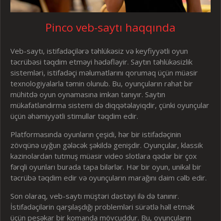
Pinco veb-saytı haqqında
Veb-saytı, istifadəçilərə təhlükəsiz və keyfiyyətli oyun
təcrübəsi təqdim etməyi hədəfləyir. Saytın təhlükəsizlik
sistemləri, istifadəçi məlumatlarını qorumaq üçün müasir
texnologiyalarla təmin olunub. Bu, oyunçuların rahat bir
mühitdə oyun oynamasına imkan tanıyır. Saytın
mükafatlandırma sistemi də diqqətəlayiqdir, çünki oyunçular
üçün əhəmiyyətli stimullar təqdim edir.
Platformasında oyunların çeşidi, hər bir istifadəçinin
zövqünə uyğun gələcək şəkildə genişdir. Oyunçular, klassik
kazinolardan tutmuş müasir video slotlara qədər bir çox
fərqli oyunları burada tapa bilərlər. Hər bir oyun, unikal bir
təcrübə təqdim edir və oyunçuların marağını daim cəlb edir.
Son olaraq, veb-saytı müştəri dəstəyi ilə də tanınır.
İstifadəçilərin qarşılaşdığı problemləri sürətlə həll etmək
üçün peşəkar bir komanda mövcuddur. Bu, oyunçuların