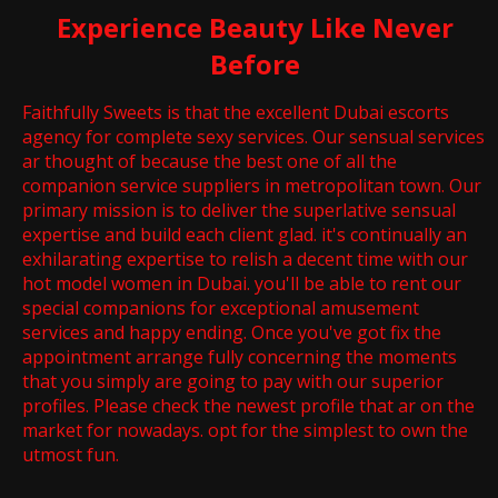
Experience Beauty Like Never
Before
Faithfully Sweets is that the excellent Dubai escorts
agency for complete sexy services. Our sensual services
ar thought of because the best one of all the
companion service suppliers in metropolitan town. Our
primary mission is to deliver the superlative sensual
expertise and build each client glad. it's continually an
exhilarating expertise to relish a decent time with our
hot model women in Dubai. you'll be able to rent our
special companions for exceptional amusement
services and happy ending. Once you've got fix the
appointment arrange fully concerning the moments
that you simply are going to pay with our superior
profiles. Please check the newest profile that ar on the
market for nowadays. opt for the simplest to own the
utmost fun.