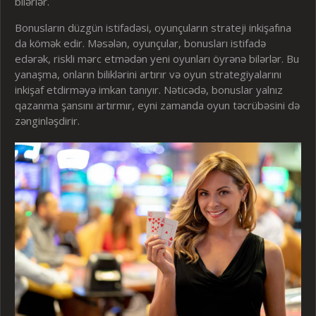
bilərlər.
Bonusların düzgün istifadəsi, oyunçuların strateji inkişafına
da kömək edir. Məsələn, oyunçular, bonusları istifadə
edərək, riskli mərc etmədən yeni oyunları öyrənə bilərlər. Bu
yanaşma, onların biliklərini artırır və oyun strategiyalarını
inkişaf etdirməyə imkan tanıyır. Nəticədə, bonuslar yalnız
qazanma şansını artırmır, eyni zamanda oyun təcrübəsini də
zənginləşdirir.