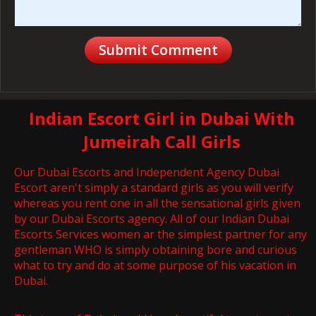
Indian Escort Girl in Dubai With
Jumeirah Call Girls
Our Dubai Escorts and Independent Agency Dubai
Escort aren't simply a standard girls as you will verify
whereas you rent one in all the sensational girls given
by our Dubai Escorts agency. All of our Indian Dubai
Escorts Services women ar the simplest partner for any
gentleman WHO is simply obtaining bore and curious
what to try and do at some purpose of his vacation in
Dubai.