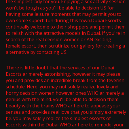
the simplest lady for you. Enjoying a sex activity session
won't be tough as you'll be able to decision US for
having some leisure moments that may permit you to
own some superb fun during this town.Dubai Escorts
continually welcome to their shoppers and permit them
to relish with the attractive models in Dubai. If you're in
search of the real decision women or AN exciting
female escort, then scrutinize our gallery for creating a
alternative by contacting US.
There is little doubt that the services of our Dubai
Escorts ar merely astonishing, however it may please
you and provides an incredible break from the feverish
schedule. Here, you may not solely realize lovely and
horny decision women however ones WHO ar merely a
genius with the mind. you'll be able to decision them
beauty with the brains WHO ar here to appease your
senses and provides real love that you simply extremely
be. you may solely realize the simplest escorts of
Escorts within the Dubai WHO ar here to remodel your