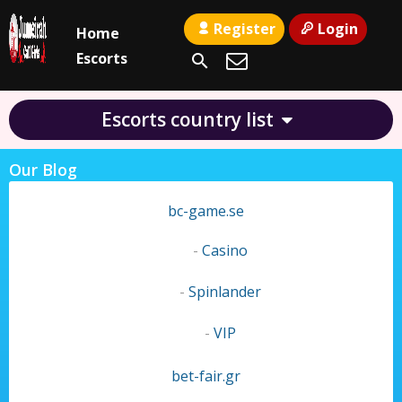
Register
Login
Home
Escorts
Escorts country list
Our Blog
bc-game.se
-
Casino
-
Spinlander
-
VIP
bet-fair.gr