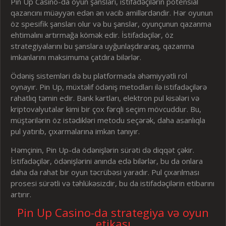
Pin Up Casino-da oyun şansları, istifadəçilərin potensial
qazancını müəyyən edən ən vacib amillərdəndir. Hər oyunun
öz spesifik şansları olur və bu şanslar, oyunçunun qazanma
ehtimalını artırmağa kömək edir. İstifadəçilər, öz
strategiyalarını bu şanslara uyğunlaşdıraraq, qazanma
imkanlarını maksimuma çatdıra bilərlər.
Ödəniş sistemləri də bu platformada əhəmiyyətli rol
oynayır. Pin Up, müxtəlif ödəniş metodları ilə istifadəçilərə
rahatlıq təmin edir. Bank kartları, elektron pul kisələri və
kriptovalyutalar kimi bir çox fərqli seçim mövcuddur. Bu,
müştərilərin öz istədikləri metodu seçərək, daha asanlıqla
pul yatırıb, çıxarmalarına imkan tanıyır.
Həmçinin, Pin Up-da ödənişlərin sürəti də diqqət çəkir.
İstifadəçilər, ödənişlərini anında edə bilərlər, bu da onlara
daha da rahat bir oyun təcrübəsi yaradır. Pul çıxarılması
prosesi sürətli və təhlükəsizdir, bu da istifadəçilərin etibarını
artırır.
Pin Up Casino-da strategiya və oyun
etikası