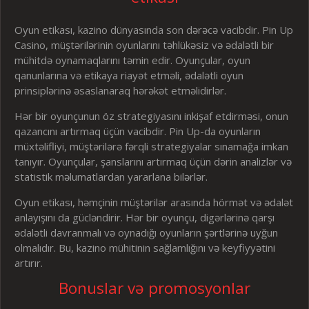
Oyun etikası, kazino dünyasında son dərəcə vacibdir. Pin Up
Casino, müştərilərinin oyunlarını təhlükəsiz və ədalətli bir
mühitdə oynamaqlarını təmin edir. Oyunçular, oyun
qanunlarına və etikaya riayət etməli, ədalətli oyun
prinsiplərinə əsaslanaraq hərəkət etməlidirlər.
Hər bir oyunçunun öz strategiyasını inkişaf etdirməsi, onun
qazancını artırmaq üçün vacibdir. Pin Up-da oyunların
müxtəlifliyi, müştərilərə fərqli strategiyalar sınamağa imkan
tanıyır. Oyunçular, şanslarını artırmaq üçün dərin analizlər və
statistik məlumatlardan yararlana bilərlər.
Oyun etikası, həmçinin müştərilər arasında hörmət və ədalət
anlayışını da gücləndirir. Hər bir oyunçu, digərlərinə qarşı
ədalətli davranmalı və oynadığı oyunların şərtlərinə uyğun
olmalıdır. Bu, kazino mühitinin sağlamlığını və keyfiyyətini
artırır.
Bonuslar və promosyonlar