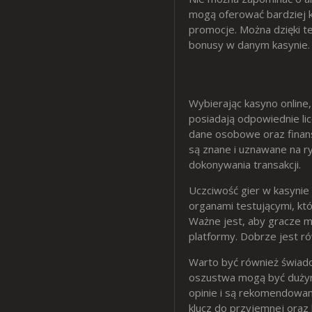
mogą oferować bardziej k
promocje. Można dzięki t
bonusy w danym kasynie.
Wybierając kasyno online
posiadają odpowiednie li
dane osobowe oraz finans
są znane i uznawane na r
dokonywania transakcji.
Uczciwość gier w kasynie
organami testującymi, któ
Ważne jest, aby gracze mi
platformy. Dobrze jest ró
Warto być również świado
oszustwa mogą być dużym
opinie i są rekomendowane
klucz do przyjemnej oraz