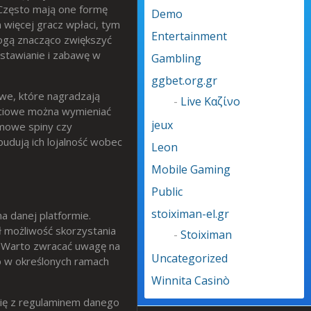
Często mają one formę
Demo
 więcej gracz wpłaci, tym
Entertainment
gą znacząco zwiększyć
bstawianie i zabawę w
Gambling
ggbet.org.gr
owe, które nagradzają
-
Live Καζίνο
ościowe można wymieniać
jeux
rmowe spiny czy
budują ich lojalność wobec
Leon
Mobile Gaming
Public
stoiximan-el.gr
a danej platformie.
ał możliwość skorzystania
-
Stoiximan
 Warto zwracać uwagę na
Uncategorized
b w określonych ramach
Winnita Casinò
się z regulaminem danego