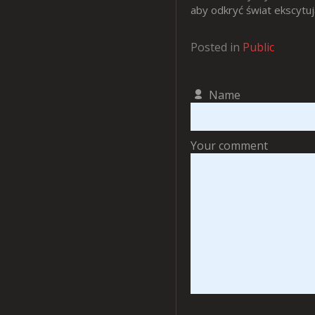
aby odkryć świat ekscytuj
Posted in
Public
Name
Your comment