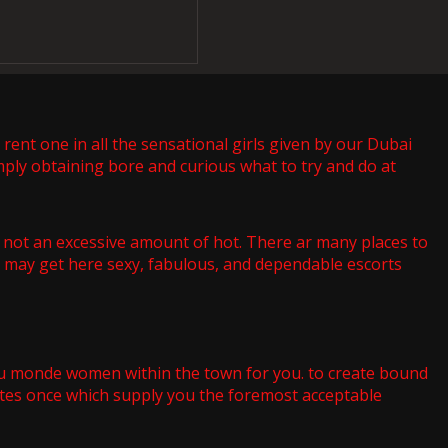
rent one in all the sensational girls given by our Dubai
ply obtaining bore and curious what to try and do at
 not an excessive amount of hot. There ar many places to
you may get here sexy, fabulous, and dependable escorts
eau monde women within the town for you. to create bound
tastes once which supply you the foremost acceptable