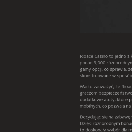
Rioace Casino to jedno z 
ponad 9,000 różnorodny
gamy opcji, co sprawia, 
skonstruowane w sposób, 
Warto zauważyć, że Rioace
graczom bezpieczeństwo i
dodatkowe atuty, które p
mobilnych, co pozwala na
Decydując się na zabawę w
Dzięki różnorodnym bonus
to doskonały wybór dla mi