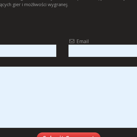
ących gier i możliwości wygranej.
Email