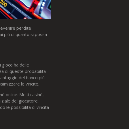
prevenire perdite
i più di quanto si possa
i gioco ha delle
nza di queste probabilità
 vantaggio del banco più
simizzare le vincite.
nò online. Molti casinò,
ziale del giocatore.
 le possibilità di vincita