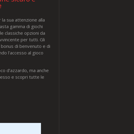
e
 la sua attenzione alla
vasta gamma di giochi
alle classiche opzioni da
vincente per tutti. Gli
 bonus di benvenuto e di
do l’accesso al gioco
ioco d’azzardo, ma anche
tesso e scopri tutte le