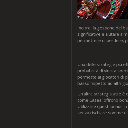
Inoltre, la gestione del b
significative e aiutare a
permettere di perdere, pe
Una delle strategie più ef
probabilità di vincita spe
permette ai giocatori di p
basso rispetto ad altri gi
Un’altra strategia utile è 
come Casea, offrono bonus 
Utilizzare questi bonus in
senza rischiare somme el