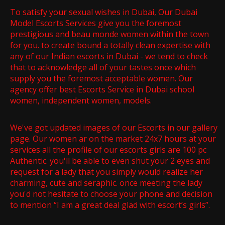
To satisfy your sexual wishes in Dubai, Our Dubai
Model Escorts Services give you the foremost
prestigious and beau monde women within the town
for you. to create bound a totally clean expertise with
any of our Indian escorts in Dubai - we tend to check
that to acknowledge all of your tastes once which
supply you the foremost acceptable women. Our
agency offer best Escorts Service in Dubai school
women, independent women, models.
We've got updated images of our Escorts in our gallery
page. Our women ar on the market 24x7 hours at your
services all the profile of our escorts girls are 100 pc
Authentic. you'll be able to even shut your 2 eyes and
request for a lady that you simply would realize her
charming, cute and seraphic. once meeting the lady
you'd not hesitate to choose your phone and decision
to mention “I am a great deal glad with escort’s girls”.