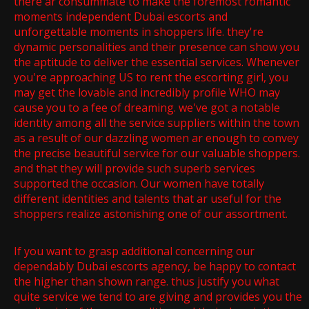
there ar consummate to make the foremost romantic
moments independent Dubai escorts and
unforgettable moments in shoppers life. they're
dynamic personalities and their presence can show you
the aptitude to deliver the essential services. Whenever
you're approaching US to rent the escorting girl, you
may get the lovable and incredibly profile WHO may
cause you to a fee of dreaming. we've got a notable
identity among all the service suppliers within the town
as a result of our dazzling women ar enough to convey
the precise beautiful service for our valuable shoppers.
and that they will provide such superb services
supported the occasion. Our women have totally
different identities and talents that ar useful for the
shoppers realize astonishing one of our assortment.
If you want to grasp additional concerning our
dependably Dubai escorts agency, be happy to contact
the higher than shown range. thus justify you what
quite service we tend to are giving and provides you the