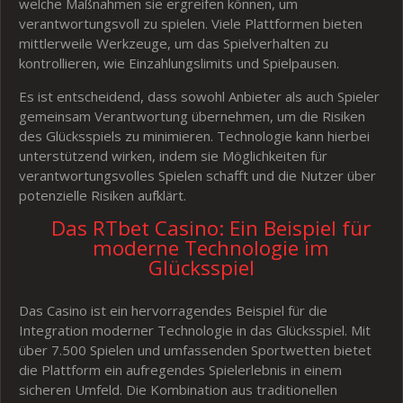
welche Maßnahmen sie ergreifen können, um
verantwortungsvoll zu spielen. Viele Plattformen bieten
mittlerweile Werkzeuge, um das Spielverhalten zu
kontrollieren, wie Einzahlungslimits und Spielpausen.
Es ist entscheidend, dass sowohl Anbieter als auch Spieler
gemeinsam Verantwortung übernehmen, um die Risiken
des Glücksspiels zu minimieren. Technologie kann hierbei
unterstützend wirken, indem sie Möglichkeiten für
verantwortungsvolles Spielen schafft und die Nutzer über
potenzielle Risiken aufklärt.
Das RTbet Casino: Ein Beispiel für
moderne Technologie im
Glücksspiel
Das Casino ist ein hervorragendes Beispiel für die
Integration moderner Technologie in das Glücksspiel. Mit
über 7.500 Spielen und umfassenden Sportwetten bietet
die Plattform ein aufregendes Spielerlebnis in einem
sicheren Umfeld. Die Kombination aus traditionellen