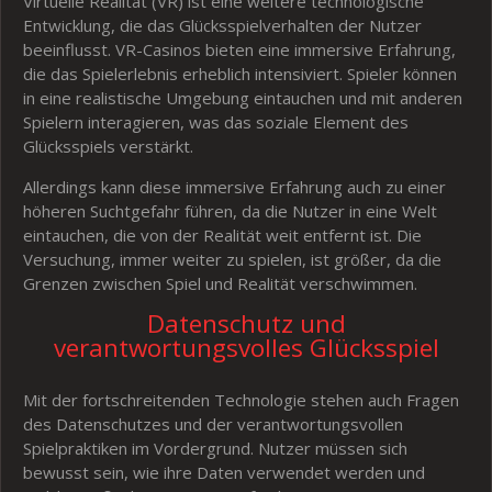
Virtuelle Realität (VR) ist eine weitere technologische
Entwicklung, die das Glücksspielverhalten der Nutzer
beeinflusst. VR-Casinos bieten eine immersive Erfahrung,
die das Spielerlebnis erheblich intensiviert. Spieler können
in eine realistische Umgebung eintauchen und mit anderen
Spielern interagieren, was das soziale Element des
Glücksspiels verstärkt.
Allerdings kann diese immersive Erfahrung auch zu einer
höheren Suchtgefahr führen, da die Nutzer in eine Welt
eintauchen, die von der Realität weit entfernt ist. Die
Versuchung, immer weiter zu spielen, ist größer, da die
Grenzen zwischen Spiel und Realität verschwimmen.
Datenschutz und
verantwortungsvolles Glücksspiel
Mit der fortschreitenden Technologie stehen auch Fragen
des Datenschutzes und der verantwortungsvollen
Spielpraktiken im Vordergrund. Nutzer müssen sich
bewusst sein, wie ihre Daten verwendet werden und