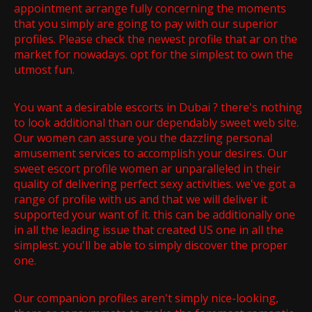
appointment arrange fully concerning the moments
that you simply are going to pay with our superior
profiles. Please check the newest profile that ar on the
market for nowadays. opt for the simplest to own the
utmost fun.
You want a desirable escorts in Dubai ? there's nothing
to look additional than our dependably sweet web site.
Our women can assure you the dazzling personal
amusement services to accomplish your desires. Our
sweet escort profile women ar unparalleled in their
quality of delivering perfect sexy activities. we've got a
range of profile with us and that we will deliver it
supported your want of it. this can be additionally one
in all the leading issue that created US one in all the
simplest. you'll be able to simply discover the proper
one.
Our companion profiles aren't simply nice-looking,