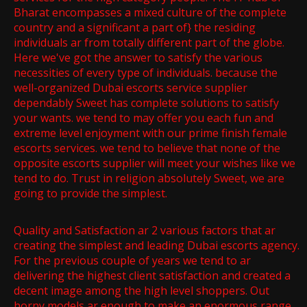
Bharat encompasses a mixed culture of the complete
country and a significant a part of} the residing
individuals ar from totally different part of the globe.
Here we've got the answer to satisfy the various
necessities of every type of individuals. because the
well-organized Dubai escorts service supplier
dependably Sweet has complete solutions to satisfy
your wants. we tend to may offer you each fun and
extreme level enjoyment with our prime finish female
escorts services. we tend to believe that none of the
opposite escorts supplier will meet your wishes like we
tend to do. Trust in religion absolutely Sweet, we are
going to provide the simplest.
Quality and Satisfaction ar 2 various factors that ar
creating the simplest and leading Dubai escorts agency.
For the previous couple of years we tend to ar
delivering the highest client satisfaction and created a
decent image among the high level shoppers. Out
horny models ar enough to make an enormous range