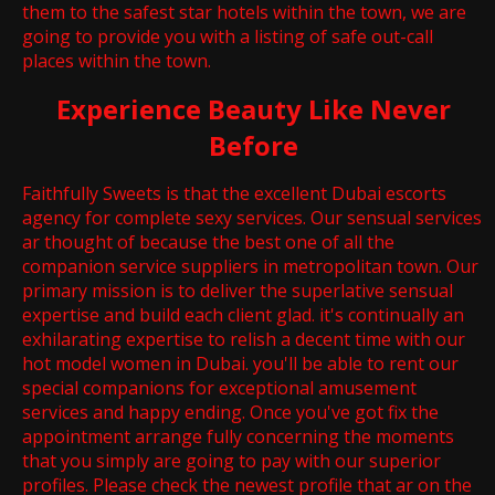
them to the safest star hotels within the town, we are
going to provide you with a listing of safe out-call
places within the town.
Experience Beauty Like Never
Before
Faithfully Sweets is that the excellent Dubai escorts
agency for complete sexy services. Our sensual services
ar thought of because the best one of all the
companion service suppliers in metropolitan town. Our
primary mission is to deliver the superlative sensual
expertise and build each client glad. it's continually an
exhilarating expertise to relish a decent time with our
hot model women in Dubai. you'll be able to rent our
special companions for exceptional amusement
services and happy ending. Once you've got fix the
appointment arrange fully concerning the moments
that you simply are going to pay with our superior
profiles. Please check the newest profile that ar on the