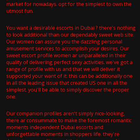
market for nowadays. opt for the simplest to own the
utmost fun.
You want a desirable escorts in Dubai ? there's nothing
to look additional than our dependably sweet web site.
Our women can assure you the dazzling personal
amusement services to accomplish your desires. Our
sweet escort profile women ar unparalleled in their
quality of delivering perfect sexy activities. we've got a
range of profile with us and that we will deliver it
supported your want of it. this can be additionally one
in all the leading issue that created US one in all the
simplest. you'll be able to simply discover the proper
one.
Our companion profiles aren't simply nice-looking,
there ar consummate to make the foremost romantic
moments independent Dubai escorts and
unforgettable moments in shoppers life. they're