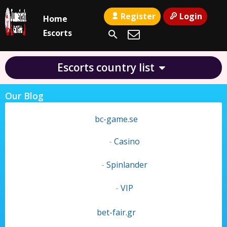
Register
Login
Home
Escorts
Escorts country list
Our Blog
bc-game.se
-
Casino
-
Spinlander
-
VIP
bet-fair.gr