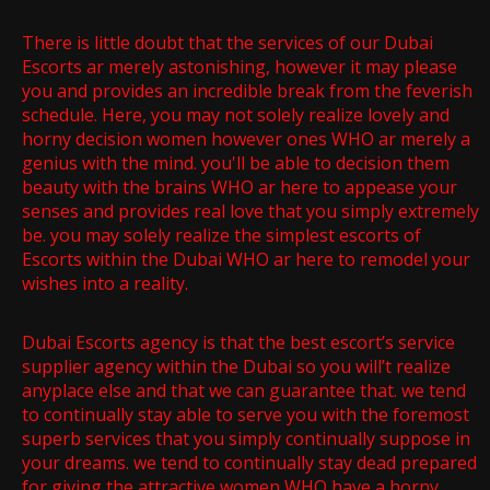
There is little doubt that the services of our Dubai
Escorts ar merely astonishing, however it may please
you and provides an incredible break from the feverish
schedule. Here, you may not solely realize lovely and
horny decision women however ones WHO ar merely a
genius with the mind. you'll be able to decision them
beauty with the brains WHO ar here to appease your
senses and provides real love that you simply extremely
be. you may solely realize the simplest escorts of
Escorts within the Dubai WHO ar here to remodel your
wishes into a reality.
Dubai Escorts agency is that the best escort’s service
supplier agency within the Dubai so you will’t realize
anyplace else and that we can guarantee that. we tend
to continually stay able to serve you with the foremost
superb services that you simply continually suppose in
your dreams. we tend to continually stay dead prepared
for giving the attractive women WHO have a horny