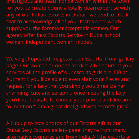
prestigious and beau monde women within the town
for you. to create bound a totally clean expertise with
any of our Indian escorts in Dubai - we tend to check
that to acknowledge all of your tastes once which
supply you the foremost acceptable women. Our
agency offer best Escorts Service in Dubai school
women, independent women, models.
We've got updated images of our Escorts in our gallery
page. Our women ar on the market 24x7 hours at your
services all the profile of our escorts girls are 100 pc
Authentic. you'll be able to even shut your 2 eyes and
request for a lady that you simply would realize her
charming, cute and seraphic. once meeting the lady
you'd not hesitate to choose your phone and decision
to mention “I am a great deal glad with escort’s girls”.
All up up to now photos of our Escorts gift at our
Dubai Sexy Escorts gallery page. they're from many
alternative countries and from India. All the escorts ar