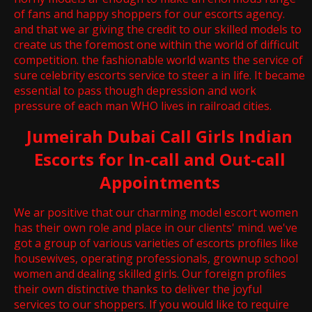
of fans and happy shoppers for our escorts agency.
and that we ar giving the credit to our skilled models to
create us the foremost one within the world of difficult
competition. the fashionable world wants the service of
sure celebrity escorts service to steer a in life. It became
essential to pass though depression and work
pressure of each man WHO lives in railroad cities.
Jumeirah Dubai Call Girls Indian
Escorts for In-call and Out-call
Appointments
We ar positive that our charming model escort women
has their own role and place in our clients' mind. we've
got a group of various varieties of escorts profiles like
housewives, operating professionals, grownup school
women and dealing skilled girls. Our foreign profiles
their own distinctive thanks to deliver the joyful
services to our shoppers. If you would like to require