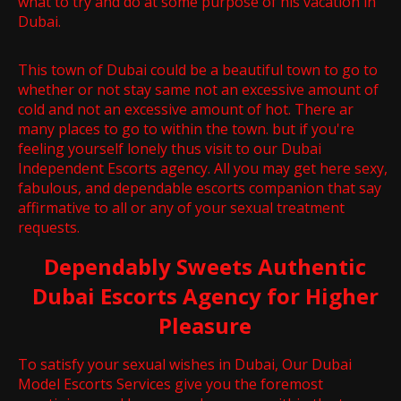
what to try and do at some purpose of his vacation in
Dubai.
This town of Dubai could be a beautiful town to go to
whether or not stay same not an excessive amount of
cold and not an excessive amount of hot. There ar
many places to go to within the town. but if you're
feeling yourself lonely thus visit to our Dubai
Independent Escorts agency. All you may get here sexy,
fabulous, and dependable escorts companion that say
affirmative to all or any of your sexual treatment
requests.
Dependably Sweets Authentic
Dubai Escorts Agency for Higher
Pleasure
To satisfy your sexual wishes in Dubai, Our Dubai
Model Escorts Services give you the foremost