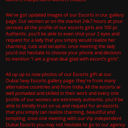
We've got updated images of our Escorts in our gallery
page. Our women ar on the market 24x7 hours at your
services all the profile of our escorts girls are 100 pc
Authentic. you'll be able to even shut your 2 eyes and
request for a lady that you simply would realize her
charming, cute and seraphic. once meeting the lady
you'd not hesitate to choose your phone and decision
to mention “I am a great deal glad with escort’s girls”.
All up up to now photos of our Escorts gift at our
Dubai Sexy Escorts gallery page. they're from many
alternative countries and from India. All the escorts ar
well pomaded and skilled in their work and every one
profile of our women are extremely authentic. you'll be
able to blindly trust on us and request for an escorts
that you simply can realize charming, beautiful and
tempting. once one meeting with our Vip independent
Dubai Escorts you may not hesitate to go to our agency