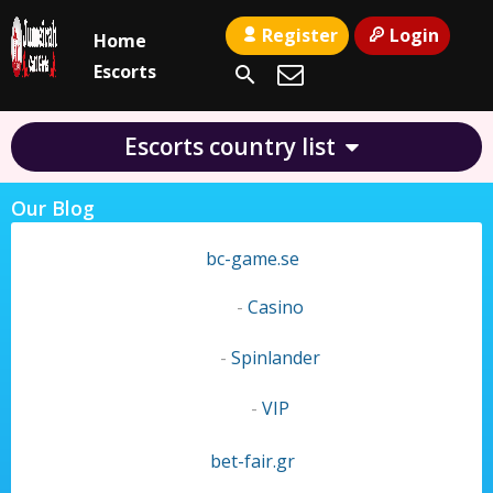
Register
Login
Home
Escorts
Escorts country list
Our Blog
bc-game.se
-
Casino
-
Spinlander
-
VIP
bet-fair.gr