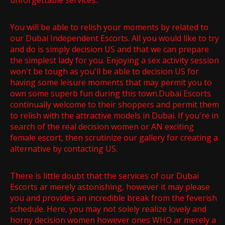
You will be able to relish your moments by related to
our Dubai Independent Escorts. All you would like to try
and do is simply decision US and that we can prepare
the simplest lady for you. Enjoying a sex activity session
won't be tough as you'll be able to decision US for
having some leisure moments that may permit you to
own some superb fun during this town.Dubai Escorts
continually welcome to their shoppers and permit them
to relish with the attractive models in Dubai. If you're in
search of the real decision women or AN exciting
female escort, then scrutinize our gallery for creating a
alternative by contacting US.
There is little doubt that the services of our Dubai
Escorts ar merely astonishing, however it may please
you and provides an incredible break from the feverish
schedule. Here, you may not solely realize lovely and
horny decision women however ones WHO ar merely a