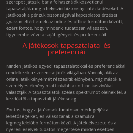
szerepet játszik, bár a felhasználók közvetlenül
tapasztalják meg a helyszíni biztonsági intézkedéseket. A
játékosok a pénzük biztonságával kapcsolatos érzései
gyakran eltérhetnek az online és offline formátum között,
ezért fontos, hogy mindenki tudatosan válasszon,
figyelembe véve a saját igényeit és preferenciáit.
A játékosok tapasztalatai és
preferenciái
Minden játékos egyedi tapasztalatokkal és preferenciákkal
rendelkezik a szerencsejáték világában. Vannak, akik az
online játék kényelmét részesítik előnyben, míg mások a
személyes élmény miatt inkább az offline kaszinókat
választják. A tapasztalatok széles spektrumot ölelnek fel, a
kezdőktől a tapasztalt játékosokig.
Fontos, hogy a játékosok tudatosan mérlegeljék a
lehetőségeiket, és válasszanak a számukra
legmegfelelőbb formátum közül. A játék élvezete és a
nyerési esélyek tudatos megértése minden esetben