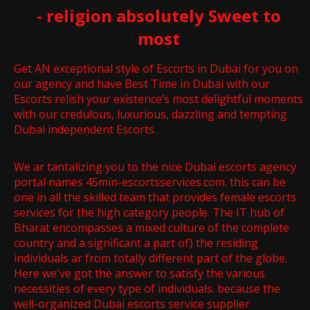
- religion absolutely Sweet to
most
Get AN exceptional style of Escorts in Dubai for you on
our agency and have Best Time in Dubai with our
Escorts relish your existence’s most delightful moments
with our credulous, luxurious, dazzling and tempting
Dubai independent Escorts.
We ar tantalizing you to the nice Dubai escorts agency
portal names 45min-escortsservices.com. this can be
one in all the skilled team that provides female escorts
services for the high category people. The IT hub of
Bharat encompasses a mixed culture of the complete
country and a significant a part of} the residing
individuals ar from totally different part of the globe.
Here we've got the answer to satisfy the various
necessities of every type of individuals. because the
well-organized Dubai escorts service supplier