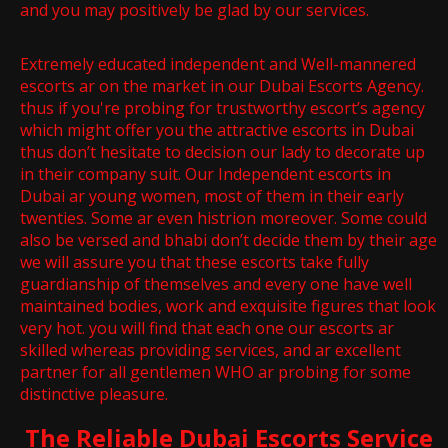
and you may positively be glad by our services.
Extremely educated independent and Well-mannered
escorts ar on the market in our Dubai Escorts Agency.
thus if you're probing for trustworthy escort’s agency
which might offer you the attractive escorts in Dubai
thus don’t hesitate to decision our lady to decorate up
in their company suit. Our Independent escorts in
Dubai ar young women, most of them in their early
twenties. Some ar even histrion moreover. Some could
also be versed and bhabi don’t decide them by their age
we will assure you that these escorts take fully
guardianship of themselves and every one have well
maintained bodies, work and exquisite figures that look
very hot. you will find that each one our escorts ar
skilled whereas providing services, and ar excellent
partner for all gentlemen WHO ar probing for some
distinctive pleasure.
The Reliable Dubai Escorts Service