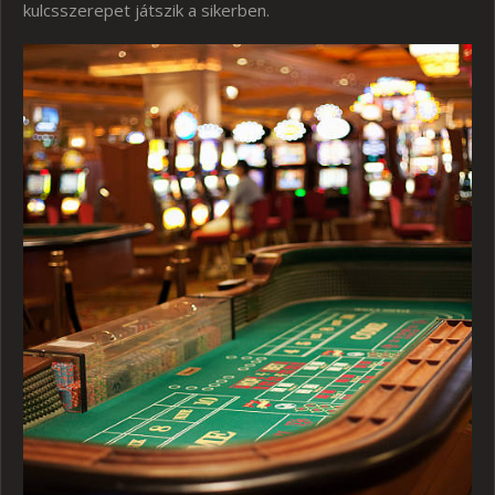
kulcsszerepet játszik a sikerben.