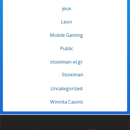
jeux
Leon
Mobile Gaming
Public
stoiximan-el.gr
-
Stoiximan
Uncategorized
Winnita Casinò