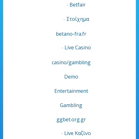
-
Betfair
-
Στοίχημα
betano-fra.fr
-
Live Casino
casino/gambling
Demo
Entertainment
Gambling
ggbet.org.gr
-
Live Καζίνο