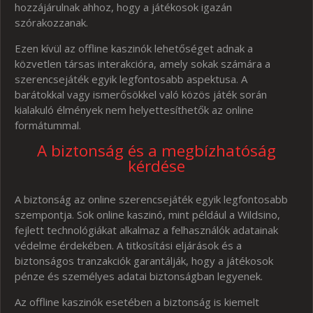
hozzájárulnak ahhoz, hogy a játékosok igazán
szórakozzanak.
Ezen kívül az offline kaszinók lehetőséget adnak a
közvetlen társas interakcióra, amely sokak számára a
szerencsejáték egyik legfontosabb aspektusa. A
barátokkal vagy ismerősökkel való közös játék során
kialakuló élmények nem helyettesíthetők az online
formátummal.
A biztonság és a megbízhatóság
kérdése
A biztonság az online szerencsejáték egyik legfontosabb
szempontja. Sok online kaszinó, mint például a Wildsino,
fejlett technológiákat alkalmaz a felhasználók adatainak
védelme érdekében. A titkosítási eljárások és a
biztonságos tranzakciók garantálják, hogy a játékosok
pénze és személyes adatai biztonságban legyenek.
Az offline kaszinók esetében a biztonság is kiemelt