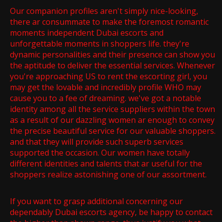
Our companion profiles aren't simply nice-looking,
there ar consummate to make the foremost romantic
moments independent Dubai escorts and
unforgettable moments in shoppers life. they're
dynamic personalities and their presence can show you
the aptitude to deliver the essential services. Whenever
you're approaching US to rent the escorting girl, you
may get the lovable and incredibly profile WHO may
cause you to a fee of dreaming. we've got a notable
identity among all the service suppliers within the town
as a result of our dazzling women ar enough to convey
the precise beautiful service for our valuable shoppers.
and that they will provide such superb services
supported the occasion. Our women have totally
different identities and talents that ar useful for the
shoppers realize astonishing one of our assortment.
If you want to grasp additional concerning our
dependably Dubai escorts agency, be happy to contact