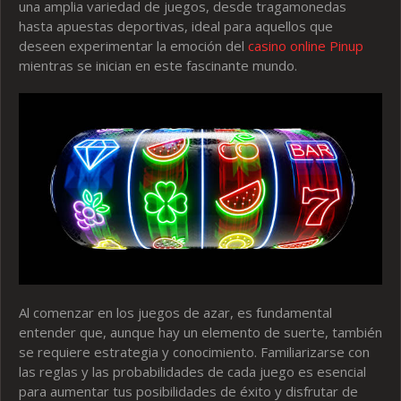
una amplia variedad de juegos, desde tragamonedas
hasta apuestas deportivas, ideal para aquellos que
deseen experimentar la emoción del
casino online Pinup
mientras se inician en este fascinante mundo.
Al comenzar en los juegos de azar, es fundamental
entender que, aunque hay un elemento de suerte, también
se requiere estrategia y conocimiento. Familiarizarse con
las reglas y las probabilidades de cada juego es esencial
para aumentar tus posibilidades de éxito y disfrutar de