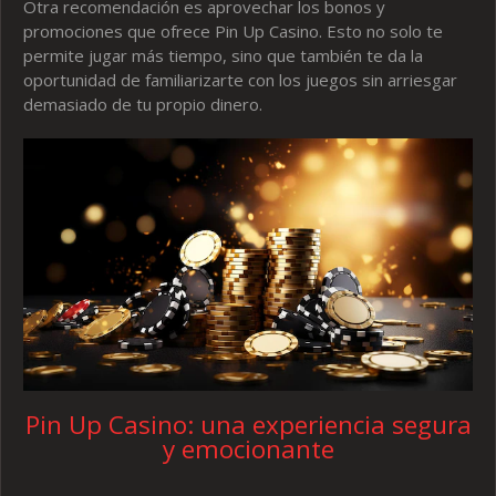
Otra recomendación es aprovechar los bonos y
promociones que ofrece Pin Up Casino. Esto no solo te
permite jugar más tiempo, sino que también te da la
oportunidad de familiarizarte con los juegos sin arriesgar
demasiado de tu propio dinero.
Pin Up Casino: una experiencia segura
y emocionante