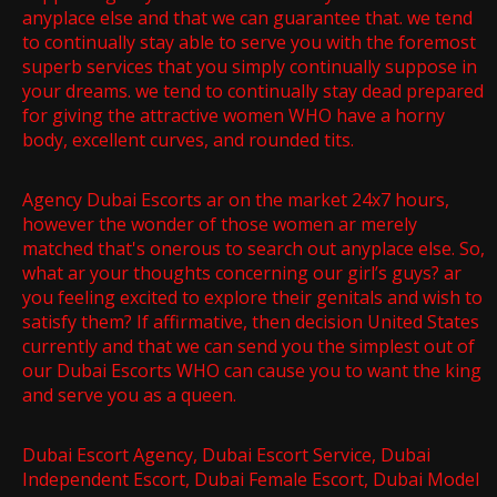
anyplace else and that we can guarantee that. we tend
to continually stay able to serve you with the foremost
superb services that you simply continually suppose in
your dreams. we tend to continually stay dead prepared
for giving the attractive women WHO have a horny
body, excellent curves, and rounded tits.
Agency Dubai Escorts ar on the market 24x7 hours,
however the wonder of those women ar merely
matched that's onerous to search out anyplace else. So,
what ar your thoughts concerning our girl’s guys? ar
you feeling excited to explore their genitals and wish to
satisfy them? If affirmative, then decision United States
currently and that we can send you the simplest out of
our Dubai Escorts WHO can cause you to want the king
and serve you as a queen.
Dubai Escort Agency, Dubai Escort Service, Dubai
Independent Escort, Dubai Female Escort, Dubai Model