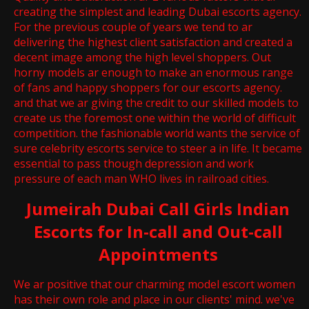
creating the simplest and leading Dubai escorts agency.
For the previous couple of years we tend to ar
delivering the highest client satisfaction and created a
decent image among the high level shoppers. Out
horny models ar enough to make an enormous range
of fans and happy shoppers for our escorts agency.
and that we ar giving the credit to our skilled models to
create us the foremost one within the world of difficult
competition. the fashionable world wants the service of
sure celebrity escorts service to steer a in life. It became
essential to pass though depression and work
pressure of each man WHO lives in railroad cities.
Jumeirah Dubai Call Girls Indian
Escorts for In-call and Out-call
Appointments
We ar positive that our charming model escort women
has their own role and place in our clients' mind. we've