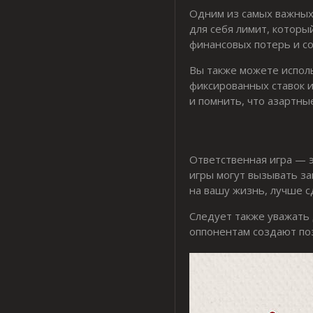
Одним из самых важных 
для себя лимит, которы
финансовых потерь и со
Вы также можете исполь
фиксированных ставок 
и помнить, что азартны
Ответственная игра — 
игры могут вызывать за
на вашу жизнь, лучше с
Следует также уважать 
оппонентам создают по