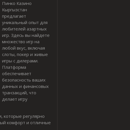
Пинко Казино
Кыргызстан
предлагает
уникальный опыт для
любителей азартных
игр. Здесь вы найдете
множество игр на
любой вкус, включая
слоты, покер и живые
игры с дилерами.
Платформа
обеспечивает
безопасность ваших
данных и финансовых
транзакций, что
делает игру
и, которые регулярно
ный комфорт и отличные