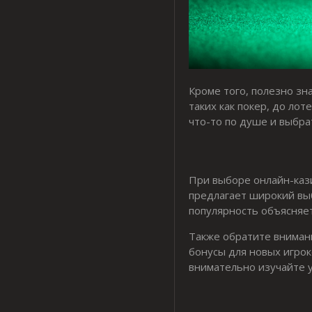
Кроме того, полезно зн
таких как покер, до ло
что-то по душе и выбр
При выборе онлайн-каз
предлагает широкий выб
популярность объясняетс
Также обратите вниман
бонусы для новых игрок
внимательно изучайте у