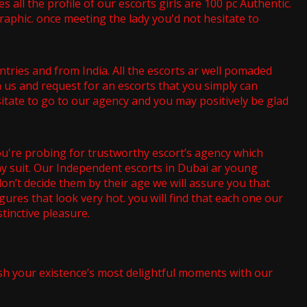
ll the profile of our escorts girls are 100 pc Authentic.
raphic. once meeting the lady you'd not hesitate to
ntries and from India. All the escorts ar well pomaded
on us and request for an escorts that you simply can
tate to go to our agency and you may positively be glad
u're probing for trustworthy escort’s agency which
any suit. Our Independent escorts in Dubai ar young
n’t decide them by their age we will assure you that
ures that look very hot. you will find that each one our
tinctive pleasure.
ish your existence’s most delightful moments with our