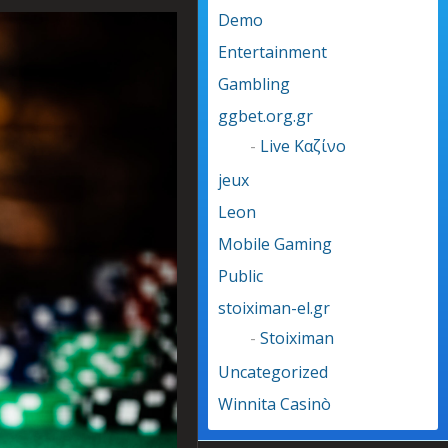
Demo
Entertainment
Gambling
ggbet.org.gr
-
Live Καζίνο
jeux
Leon
Mobile Gaming
Public
stoiximan-el.gr
-
Stoiximan
Uncategorized
Winnita Casinò