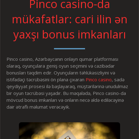
Pinco casino-da
mükafatlar: cari ilin ən
yaxşı bonus imkanları
Pinco casino, Azərbaycanın onlayn qumar platforması
olaraq, oyunçulara geniş oyun seçimini və cazibədar
bonusları təqdim edir. Oyunçuların təhlükəsizliyini və
istifadəçi təcrübəsini ön plana çıxaran
Pinco casino
, sadə
qeydiyyat prosesi ilə başlayaraq, müştərilərinə unudulmaz
bir oyun təcrübəsi yaşadır. Bu məqalədə, Pinco casino-da
mövcud bonus imkanları və onların necə əldə ediləcəyinə
dair ətraflı məlumat verəcəyik.