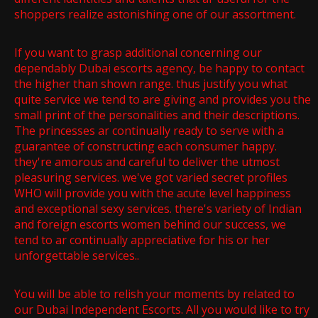
shoppers realize astonishing one of our assortment.
If you want to grasp additional concerning our
dependably Dubai escorts agency, be happy to contact
the higher than shown range. thus justify you what
quite service we tend to are giving and provides you the
small print of the personalities and their descriptions.
The princesses ar continually ready to serve with a
guarantee of constructing each consumer happy.
they're amorous and careful to deliver the utmost
pleasuring services. we've got varied secret profiles
WHO will provide you with the acute level happiness
and exceptional sexy services. there's variety of Indian
and foreign escorts women behind our success, we
tend to ar continually appreciative for his or her
unforgettable services..
You will be able to relish your moments by related to
our Dubai Independent Escorts. All you would like to try