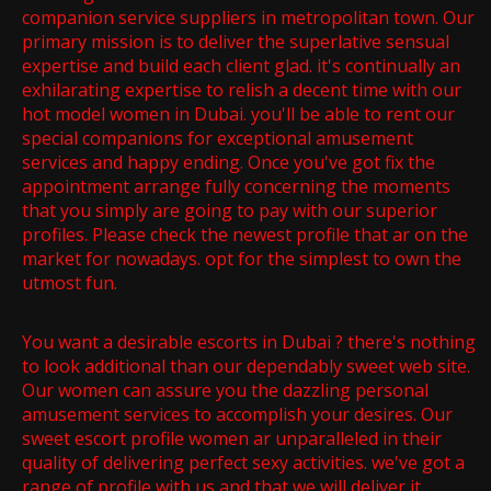
companion service suppliers in metropolitan town. Our
primary mission is to deliver the superlative sensual
expertise and build each client glad. it's continually an
exhilarating expertise to relish a decent time with our
hot model women in Dubai. you'll be able to rent our
special companions for exceptional amusement
services and happy ending. Once you've got fix the
appointment arrange fully concerning the moments
that you simply are going to pay with our superior
profiles. Please check the newest profile that ar on the
market for nowadays. opt for the simplest to own the
utmost fun.
You want a desirable escorts in Dubai ? there's nothing
to look additional than our dependably sweet web site.
Our women can assure you the dazzling personal
amusement services to accomplish your desires. Our
sweet escort profile women ar unparalleled in their
quality of delivering perfect sexy activities. we've got a
range of profile with us and that we will deliver it