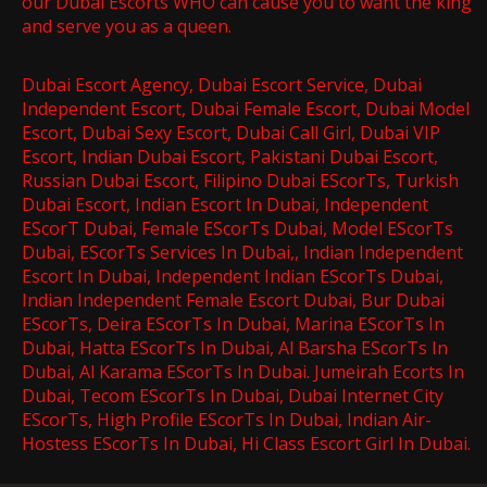
our Dubai Escorts WHO can cause you to want the king
and serve you as a queen.
Dubai Escort Agency, Dubai Escort Service, Dubai
Independent Escort, Dubai Female Escort, Dubai Model
Escort, Dubai Sexy Escort, Dubai Call Girl, Dubai VIP
Escort, Indian Dubai Escort, Pakistani Dubai Escort,
Russian Dubai Escort, Filipino Dubai EScorTs, Turkish
Dubai Escort, Indian Escort In Dubai, Independent
EScorT Dubai, Female EScorTs Dubai, Model EScorTs
Dubai, EScorTs Services In Dubai,, Indian Independent
Escort In Dubai, Independent Indian EScorTs Dubai,
Indian Independent Female Escort Dubai, Bur Dubai
EScorTs, Deira EScorTs In Dubai, Marina EScorTs In
Dubai, Hatta EScorTs In Dubai, Al Barsha EScorTs In
Dubai, Al Karama EScorTs In Dubai. Jumeirah Ecorts In
Dubai, Tecom EScorTs In Dubai, Dubai Internet City
EScorTs, High Profile EScorTs In Dubai, Indian Air-
Hostess EScorTs In Dubai, Hi Class Escort Girl In Dubai.