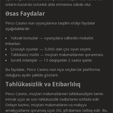
onların bazarda üstünlük əldə etməsinə səbəb olur.
Əsas Faydalar
Pinco Casino-nun oyunçularına təqdim etdiyi faydalar
aşağıdakılardır:
Yüksək bonuslar — oyunçulara cəlbedici mükafat
imkanları.
Çoxsaylı oyunlar — 5,000-dən çox oyun seçimi.
Təhlükəsiz mühit — müştəri məlumatlarının qorunması.
Sürətli ödənişlər — 15 dəqiqədən 2 saata qədər.
Bu faydalar, Pinco Casino-nun niyə seçilən bir platforma
olduğunu aydın şəkildə göstərir.
Təhlükəsizlik və Etibarlılıq
Pinco Casino, müştəri məlumatlarının təhlükəsizliyini təmin
etmək üçün ən son təhlükəsizlik tədbirlərini istifadə edir.
Onlayn kazino, müştəri məlumatlarını və maliyyə
əməliyyatlarını qorumaq üçün SSL şifrələməsi tətbiq edir. Bu,